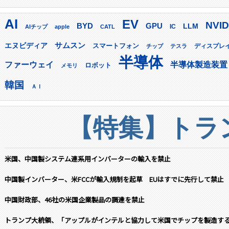
AI
EV
NVID
GPU
BYD
LLM
AIチップ
apple
CATL
IC
サムスン
エヌビディア
スマートフォン
ディスプレ
チップ
テスラ
半導体
ファーウェイ
半導体製造装置
ロボット
メモリ
韓国
ＡＩ
【特集】トラン
米国、中国製システム連系用インバーターの輸入を禁止
中国製インバーター、米FCCが輸入規制を起草 EUはすでに先行して禁止
中国財政部、46社の米国企業製品の調達を禁止
トランプ大統領、「アップルがインテルと協力して米国でチップを製造す