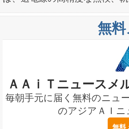
や穀物倉庫におけるバルク材の
安全性を追跡し、確保する事を
構造化トレーニングカリキュ
リューション「Avia 2」を発
増加しているデータセンター
上げおよび商用化段階におけ
無料
したAvia 2は、1,000メ
る電力網に大きな負担をかけ
設備整備および立ち上げ調整
狭視野のFOVを切り替えるこ
事業者の負担軽減という課題
加組織は、Enzeneのバイオ
ケーブル、枝などの細かな対
系統連系を迅速にし、ピーク需
選定された製品について、自
なレーザースポットにより、高
限を超えて利用可能な電力容量
取得できる可能性もあります。
ＡＡｉＴニュースメ
な環境下でも豊かなディテー
持できるよう貢献します。こ
設には、3億～4億ドルかかるこ
キロメートル範囲を検出 Livox Unveil
ービスレベル契約（SLA）違
最高経営責任者（CEO）であるHi
毎朝手元に届く無料のニュ
LiDAR for Inspections, Transpor
テリー性能の劣化によるダウ
す。「当社のfully-connected c
のアジアＡＩニ
は1535 nmレーザーを搭載
念は、現在データセンターが
ームを利用すれば、6,000万～
無料