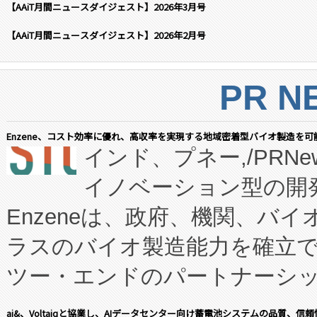
【AAiT月間ニュースダイジェスト】2026年3月号
【AAiT月間ニュースダイジェスト】2026年2月号
PR N
Enzene、コスト効率に優れ、高収率を実現する地域密着型バイオ製造を可
インド、プネー,/PRNe
イノベーション型の開発
Enzeneは、政府、機関、バ
ラスのバイオ製造能力を確立
ツー・エンドのパートナーシッ
表しました。 同社の実績あるEnzeneX®
ai&、Voltaiqと協業し、AIデータセンター向け蓄電池システムの品質、信