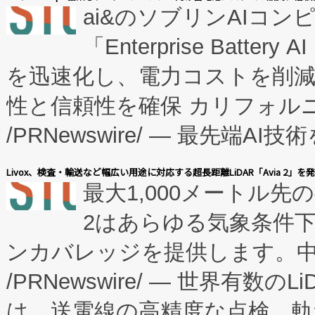
ai&のソブリンAIコンピ
manufacturing™ (FC
「Enterprise Batte
たNeXは、バイオ医薬品製造
を迅速化し、電力コストを削
従来のフェッドバッチ施設の
性と信頼性を確保 カリフォルニア
に、患者やサプライチェーン
/PRNewswire/ — 最先端
キー方式で拡張性が高く、持
会社エーアイ・アンド：本社横
す。FCCM‑を活用した現地
Livox、検査・輸送など幅広い用途に対応する超長距離LiDAR「Avia 2」を
最大1,000メートル先
President原信平）と、エ
患者にとっての費用負担を大幅
2はあらゆる気象条件
ードするVoltaiqは、日本に
のアクセスを大幅に拡大することができ
ンカバレッジを提供します。中国
ーエネルギー貯蔵システム（B
Fully-Connected Continuous M
/PRNewswire/ — 世界有数の
た。 Voltaiq独自のAI搭
プログラムには、施設設計・内装
は、送電線の高精度な点検、軌
定、統合、導入、運用に至る
に関する技術移転および知的財産