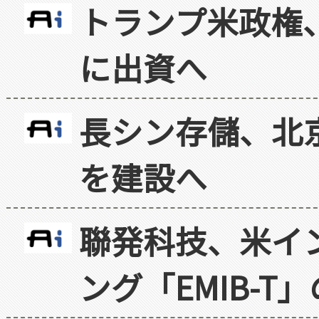
トランプ米政権
に出資へ
長シン存儲、北京
を建設へ
聯発科技、米イ
ング「EMIB-T