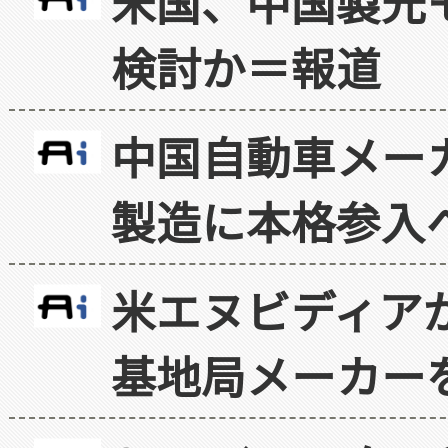
米国、中国製光
検討か＝報道
中国自動車メー
製造に本格参入
米エヌビディア
基地局メーカー