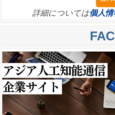
イズの小径化を実現すること
ます。 Voltaiq provides a comple
きます。この効率性は、フェ
す。ノーマルモードでは、Avia
quality and reliability for AI da
詳細については
個人情
BESS stack to ensure battery qual
ートル先まで検出でき、これは
centers. Voltaiqは、a
トに対して約600メートルに
FA
からシステム統合、試運転、
では、反射率10％のターゲッ
クルの各段階のデータを監視
で向上し、最大検知距離は1,0
[…]
ットだけで最大1キロメートル
ルの変電所周囲を監視でき、
作業と点群処理を簡素化できま
Avia 2は、2種類のFOVオ
× 80°のノーマルモード、長距離