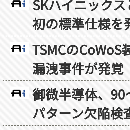
SKハイニックス
初の標準仕様を
TSMCのCoW
漏洩事件が発覚
御微半導体、90
パターン欠陥検