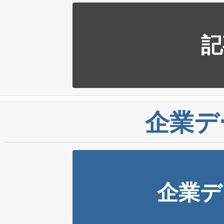
記
企業デ
企業デ