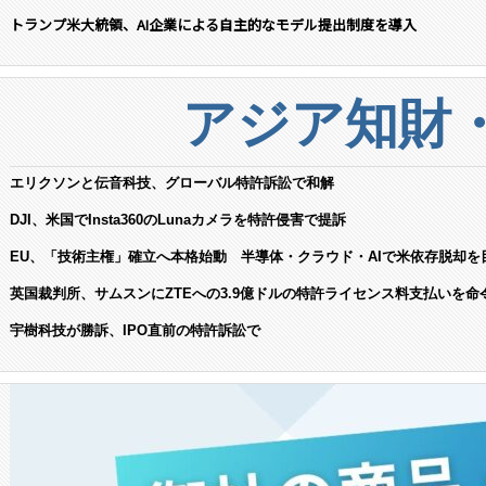
トランプ米大統領、AI企業による自主的なモデル提出制度を導入
アジア知財
エリクソンと伝音科技、グローバル特許訴訟で和解
DJI、米国でInsta360のLunaカメラを特許侵害で提訴
EU、「技術主権」確立へ本格始動 半導体・クラウド・AIで米依存脱却を
英国裁判所、サムスンにZTEへの3.9億ドルの特許ライセンス料支払いを命
宇樹科技が勝訴、IPO直前の特許訴訟で