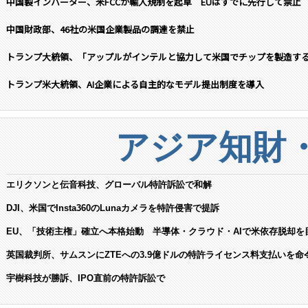
中国製インバーター、米FCCが輸入規制を起草 EUはすでに先行して禁止
中国財政部、46社の米国企業製品の調達を禁止
トランプ大統領、「アップルがインテルと協力して米国でチップを製造す
トランプ米大統領、AI企業による自主的なモデル提出制度を導入
アジア知財
エリクソンと伝音科技、グローバル特許訴訟で和解
DJI、米国でInsta360のLunaカメラを特許侵害で提訴
EU、「技術主権」確立へ本格始動 半導体・クラウド・AIで米依存脱却を
英国裁判所、サムスンにZTEへの3.9億ドルの特許ライセンス料支払いを命
宇樹科技が勝訴、IPO直前の特許訴訟で