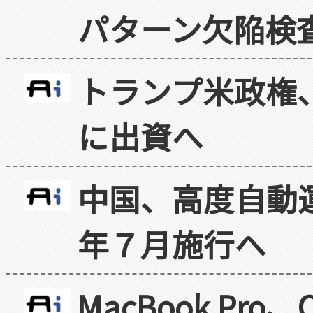
パターン欠陥検
トランプ米政権
に出資へ
中国、高度自動
年７月施行へ
MacBook Pr