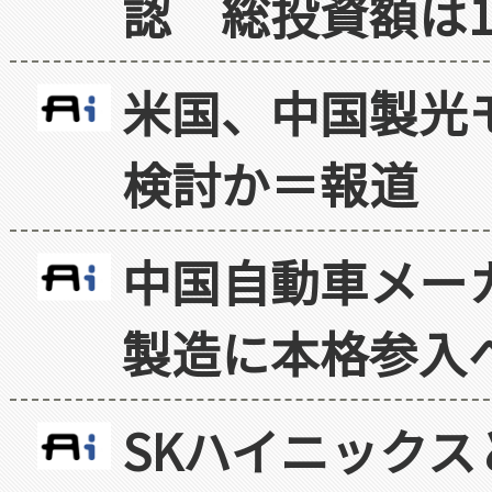
認 総投資額は1
米国、中国製光
検討か＝報道
中国自動車メー
製造に本格参入
SKハイニックス