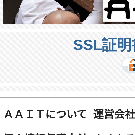
SSL証
ＡＡＩＴについて
運営会