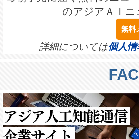
LiDAR for Inspections, Transpor
テリー性能の劣化によるダウ
す。「当社のfully-connected c
のアジアＡＩニ
は1535 nmレーザーを搭載
念は、現在データセンターが
ームを利用すれば、6,000万～
無料
イズの小径化を実現すること
ます。 Voltaiq provides a comple
きます。この効率性は、フェ
す。ノーマルモードでは、Avia
quality and reliability for AI da
詳細については
個人情
BESS stack to ensure battery qual
ートル先まで検出でき、これは
centers. Voltaiqは、a
トに対して約600メートルに
FA
からシステム統合、試運転、
では、反射率10％のターゲッ
クルの各段階のデータを監視
で向上し、最大検知距離は1,0
[…]
ットだけで最大1キロメートル
ルの変電所周囲を監視でき、
作業と点群処理を簡素化できま