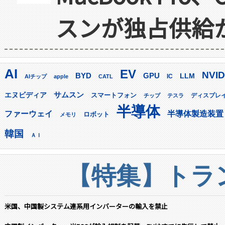
スンが独占供給
AI
EV
NVID
GPU
BYD
LLM
AIチップ
apple
CATL
IC
サムスン
エヌビディア
スマートフォン
ディスプレ
チップ
テスラ
半導体
ファーウェイ
半導体製造装置
ロボット
メモリ
韓国
ＡＩ
【特集】トラン
米国、中国製システム連系用インバーターの輸入を禁止