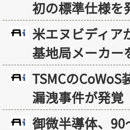
初の標準仕様を
米エヌビディア
基地局メーカー
TSMCのCoW
漏洩事件が発覚
御微半導体、90