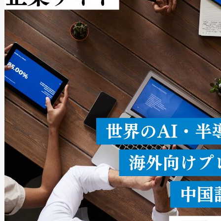
Avia 2は、2種類のFOVオ
× 80°のノーマルモード、長距離
ードを切り替えて使用するこ
ることなく、単一のデバイス
うにします。遠距離まで届く
密度なスキャ
[…]