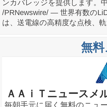
ンカバレッジを提供します。中国
ーエネルギー貯蔵システム（B
Fully-Connected Continuous M
/PRNewswire/ — 世界有数の
た。 Voltaiq独自のAI搭
プログラムには、施設設計・内装
は、送電線の高精度な点検、軌
定、統合、導入、運用に至る
に関する技術移転および知的財産
や穀物倉庫におけるバルク材の
安全性を追跡し、確保する事を
構造化トレーニングカリキュ
リューション「Avia 2」を発
増加しているデータセンター
上げおよび商用化段階におけ
無料
したAvia 2は、1,000メ
る電力網に大きな負担をかけ
設備整備および立ち上げ調整
狭視野のFOVを切り替えるこ
事業者の負担軽減という課題
加組織は、Enzeneのバイオ
ケーブル、枝などの細かな対
系統連系を迅速にし、ピーク需
選定された製品について、自
なレーザースポットにより、高
限を超えて利用可能な電力容量
取得できる可能性もあります。
ＡＡｉＴニュースメ
な環境下でも豊かなディテー
持できるよう貢献します。こ
設には、3億～4億ドルかかるこ
キロメートル範囲を検出 Livox Unveil
ービスレベル契約（SLA）違
最高経営責任者（CEO）であるHi
毎朝手元に届く無料のニュ