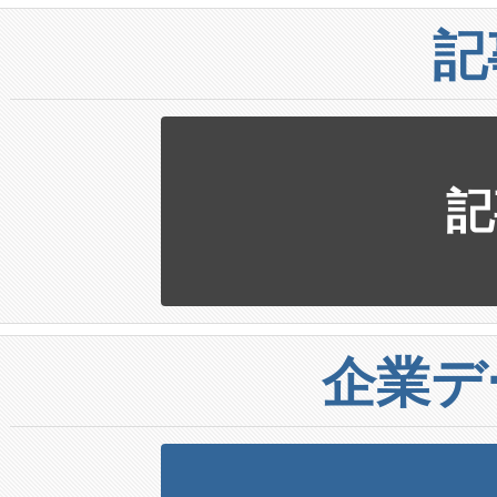
記
記
企業デ