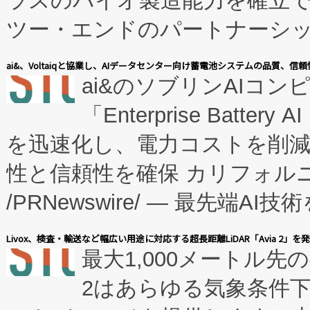
ラスのバイオ製造能力を確立
ツー・エンドのパートナーシッ
表しました。 同社の実績あるEnzeneX®
ai&、Voltaiqと協業し、AIデータセンター向け蓄電池システムの品質、信
ai&のソブリンAIコンピ
manufacturing™ (FC
「Enterprise Batte
たNeXは、バイオ医薬品製造
を迅速化し、電力コストを削
従来のフェッドバッチ施設の
性と信頼性を確保 カリフォルニア
に、患者やサプライチェーン
/PRNewswire/ — 最先端
キー方式で拡張性が高く、持
会社エーアイ・アンド：本社横
す。FCCM‑を活用した現地
Livox、検査・輸送など幅広い用途に対応する超長距離LiDAR「Avia 2」を
最大1,000メートル先
President原信平）と、エ
患者にとっての費用負担を大幅
2はあらゆる気象条件
ードするVoltaiqは、日本に
のアクセスを大幅に拡大することができ