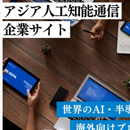
[…]
ットだけで最大1キロメートル
ルの変電所周囲を監視でき、
作業と点群処理を簡素化できま
Avia 2は、2種類のFOVオ
× 80°のノーマルモード、長距離
ードを切り替えて使用するこ
ることなく、単一のデバイス
うにします。遠距離まで届く
密度なスキャ
[…]