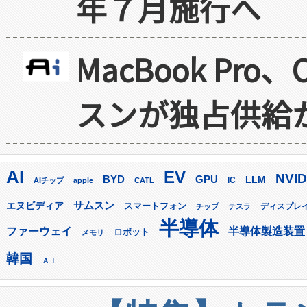
年７月施行へ
MacBook Pr
スンが独占供給
AI
EV
NVID
GPU
BYD
LLM
AIチップ
apple
CATL
IC
サムスン
エヌビディア
スマートフォン
ディスプレ
チップ
テスラ
半導体
ファーウェイ
半導体製造装置
ロボット
メモリ
韓国
ＡＩ