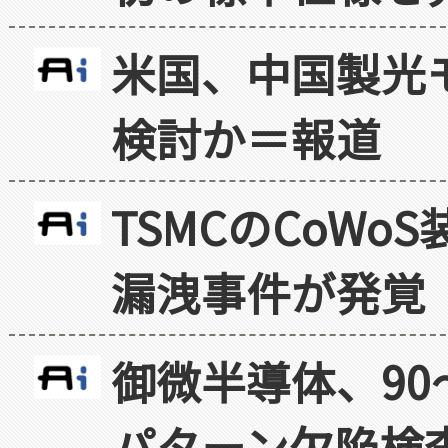
米国、中国製光
検討か＝報道
TSMCのCoW
漏洩事件が発覚
御微半導体、90
パターン欠陥検