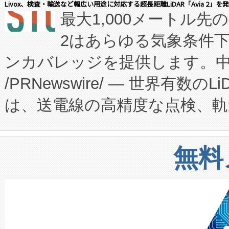
Livox、検査・輸送など幅広い用途に対応する超長距離LiDAR「Avia 2」を
最大1,000メートル先
President原信平）と、エ
患者にとっての費用負担を大幅
2はあらゆる気象条件
ードするVoltaiqは、日本に
のアクセスを大幅に拡大することができ
ンカバレッジを提供します。中国
ーエネルギー貯蔵システム（B
Fully-Connected Continuous M
/PRNewswire/ — 世界有数の
た。 Voltaiq独自のAI搭
プログラムには、施設設計・内装
は、送電線の高精度な点検、軌
定、統合、導入、運用に至る
に関する技術移転および知的財産
や穀物倉庫におけるバルク材の
安全性を追跡し、確保する事を
構造化トレーニングカリキュ
リューション「Avia 2」を発
増加しているデータセンター
上げおよび商用化段階におけ
無料
したAvia 2は、1,000メ
る電力網に大きな負担をかけ
設備整備および立ち上げ調整
狭視野のFOVを切り替えるこ
事業者の負担軽減という課題
加組織は、Enzeneのバイオ
ケーブル、枝などの細かな対
系統連系を迅速にし、ピーク需
選定された製品について、自