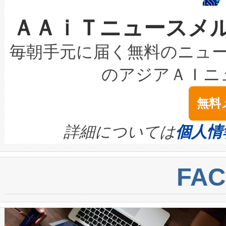
なレーザースポットにより、高
限を超えて利用可能な電力容量
取得できる可能性もあります。
ＡＡｉＴニュースメ
な環境下でも豊かなディテー
持できるよう貢献します。こ
設には、3億～4億ドルかかるこ
キロメートル範囲を検出 Livox Unveil
ービスレベル契約（SLA）違
最高経営責任者（CEO）であるHi
毎朝手元に届く無料のニュ
LiDAR for Inspections, Transpor
テリー性能の劣化によるダウ
す。「当社のfully-connected c
のアジアＡＩニ
は1535 nmレーザーを搭載
念は、現在データセンターが
ームを利用すれば、6,000万～
無料
イズの小径化を実現すること
ます。 Voltaiq provides a comple
きます。この効率性は、フェ
す。ノーマルモードでは、Avia
quality and reliability for AI da
詳細については
個人情
BESS stack to ensure battery qual
ートル先まで検出でき、これは
centers. Voltaiqは、a
トに対して約600メートルに
FA
からシステム統合、試運転、
では、反射率10％のターゲッ
クルの各段階のデータを監視
で向上し、最大検知距離は1,0