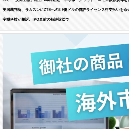
英国裁判所、サムスンにZTEへの3.9億ドルの特許ライセンス料支払いを命
宇樹科技が勝訴、IPO直前の特許訴訟で