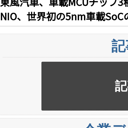
東風汽車、車載MCUチップ3
NIO、世界初の5nm車載So
記
記