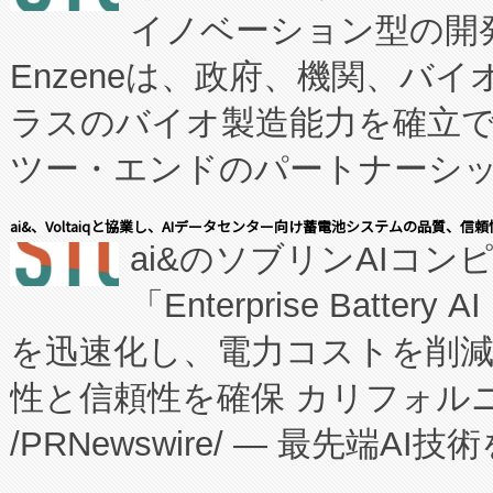
イノベーション型の開発
Enzeneは、政府、機関、バ
ラスのバイオ製造能力を確立
ツー・エンドのパートナーシッ
表しました。 同社の実績あるEnzeneX®
ai&、Voltaiqと協業し、AIデータセンター向け蓄電池システムの品質、信
ai&のソブリンAIコンピ
manufacturing™ (FC
「Enterprise Batte
たNeXは、バイオ医薬品製造
を迅速化し、電力コストを削
従来のフェッドバッチ施設の
性と信頼性を確保 カリフォルニア
に、患者やサプライチェーン
/PRNewswire/ — 最先端
キー方式で拡張性が高く、持
会社エーアイ・アンド：本社横
す。FCCM‑を活用した現地