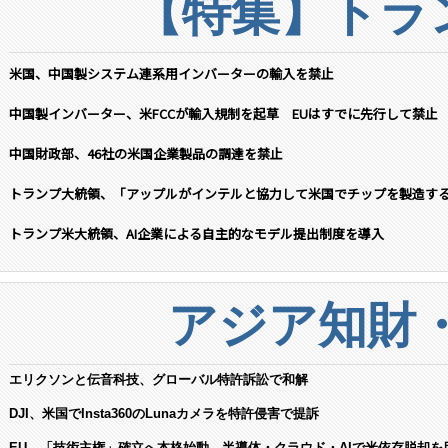
【特集】トラン
米国、中国製システム連系用インバーターの輸入を禁止
中国製インバーター、米FCCが輸入規制を起草 EUはすでに先行して禁止
中国財政部、46社の米国企業製品の調達を禁止
トランプ大統領、「アップルがインテルと協力して米国でチップを製造す
トランプ米大統領、AI企業による自主的なモデル提出制度を導入
アジア知財
エリクソンと伝音科技、グローバル特許訴訟で和解
DJI、米国でInsta360のLunaカメラを特許侵害で提訴
EU、「技術主権」確立へ本格始動 半導体・クラウド・AIで米依存脱却を