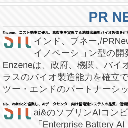
PR N
Enzene、コスト効率に優れ、高収率を実現する地域密着型バイオ製造を可
インド、プネー,/PRNe
イノベーション型の開発
Enzeneは、政府、機関、バ
ラスのバイオ製造能力を確立
ツー・エンドのパートナーシッ
表しました。 同社の実績あるEnzeneX®
ai&、Voltaiqと協業し、AIデータセンター向け蓄電池システムの品質、信
ai&のソブリンAIコンピ
manufacturing™ (FC
「Enterprise Batte
たNeXは、バイオ医薬品製造