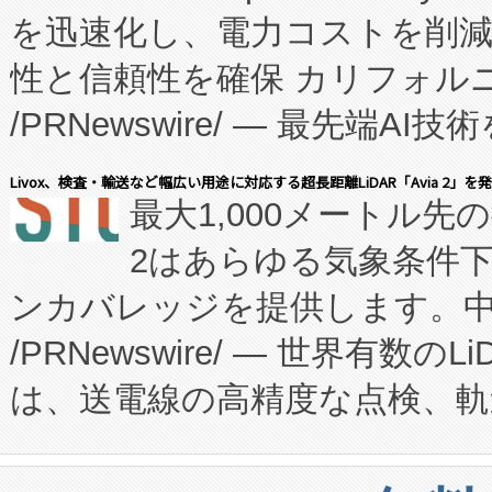
を迅速化し、電力コストを削
従来のフェッドバッチ施設の
性と信頼性を確保 カリフォルニア
に、患者やサプライチェーン
/PRNewswire/ — 最先端
キー方式で拡張性が高く、持
会社エーアイ・アンド：本社横
す。FCCM‑を活用した現地
Livox、検査・輸送など幅広い用途に対応する超長距離LiDAR「Avia 2」を
最大1,000メートル先
President原信平）と、エ
患者にとっての費用負担を大幅
2はあらゆる気象条件
ードするVoltaiqは、日本に
のアクセスを大幅に拡大することができ
ンカバレッジを提供します。中国
ーエネルギー貯蔵システム（B
Fully-Connected Continuous M
/PRNewswire/ — 世界有数の
た。 Voltaiq独自のAI搭
プログラムには、施設設計・内装
は、送電線の高精度な点検、軌
定、統合、導入、運用に至る
に関する技術移転および知的財産
や穀物倉庫におけるバルク材の
安全性を追跡し、確保する事を
構造化トレーニングカリキュ
リューション「Avia 2」を発