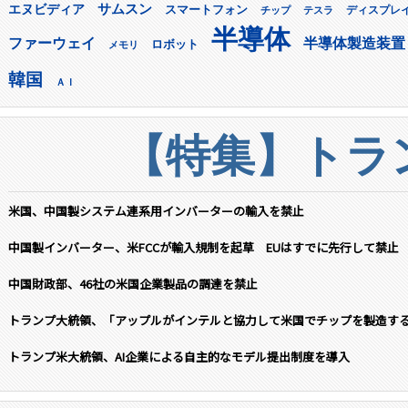
サムスン
エヌビディア
スマートフォン
ディスプレ
チップ
テスラ
半導体
ファーウェイ
半導体製造装置
ロボット
メモリ
韓国
ＡＩ
【特集】トラン
米国、中国製システム連系用インバーターの輸入を禁止
中国製インバーター、米FCCが輸入規制を起草 EUはすでに先行して禁止
中国財政部、46社の米国企業製品の調達を禁止
トランプ大統領、「アップルがインテルと協力して米国でチップを製造す
トランプ米大統領、AI企業による自主的なモデル提出制度を導入