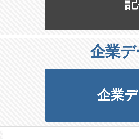
記
企業デ
企業デ