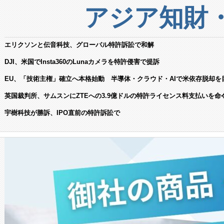
アジア知財
エリクソンと伝音科技、グローバル特許訴訟で和解
DJI、米国でInsta360のLunaカメラを特許侵害で提訴
EU、「技術主権」確立へ本格始動 半導体・クラウド・AIで米依存脱却を
英国裁判所、サムスンにZTEへの3.9億ドルの特許ライセンス料支払いを命
宇樹科技が勝訴、IPO直前の特許訴訟で