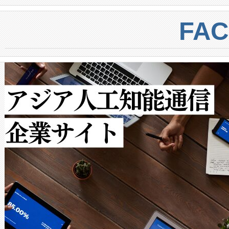
BESS stack to ensure battery qual
ートル先まで検出でき、これは
centers. Voltaiqは、a
トに対して約600メートルに
FA
からシステム統合、試運転、
では、反射率10％のターゲッ
クルの各段階のデータを監視
で向上し、最大検知距離は1,0
[…]
ットだけで最大1キロメートル
ルの変電所周囲を監視でき、
作業と点群処理を簡素化できま
Avia 2は、2種類のFOVオ
× 80°のノーマルモード、長距離
ードを切り替えて使用するこ
ることなく、単一のデバイス