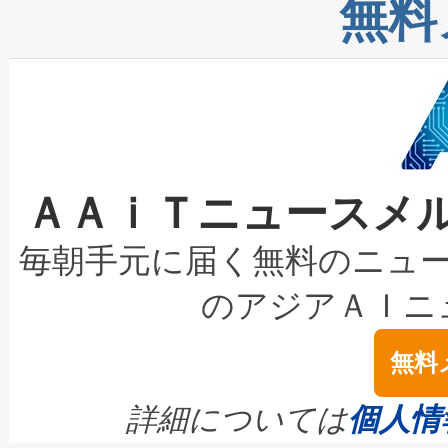
増加しているデータセンター
上げおよび商用化段階におけ
無料
したAvia 2は、1,000メ
る電力網に大きな負担をかけ
設備整備および立ち上げ調整
狭視野のFOVを切り替えるこ
事業者の負担軽減という課題
加組織は、Enzeneのバイオ
ケーブル、枝などの細かな対
系統連系を迅速にし、ピーク需
選定された製品について、自
なレーザースポットにより、高
限を超えて利用可能な電力容量
取得できる可能性もあります。
ＡＡｉＴニュースメ
な環境下でも豊かなディテー
持できるよう貢献します。こ
設には、3億～4億ドルかかるこ
キロメートル範囲を検出 Livox Unveil
ービスレベル契約（SLA）違
最高経営責任者（CEO）であるHi
毎朝手元に届く無料のニュ
LiDAR for Inspections, Transpor
テリー性能の劣化によるダウ
す。「当社のfully-connected c
のアジアＡＩニ
は1535 nmレーザーを搭載
念は、現在データセンターが
ームを利用すれば、6,000万～
無料
イズの小径化を実現すること
ます。 Voltaiq provides a comple
きます。この効率性は、フェ
す。ノーマルモードでは、Avia
quality and reliability for AI da
詳細については
個人情