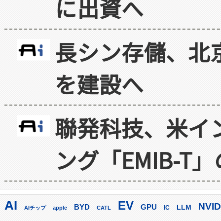
に出資へ
長シン存儲、北京
を建設へ
聯発科技、米イ
ング「EMIB-T
AI
EV
NVID
GPU
BYD
LLM
AIチップ
apple
CATL
IC