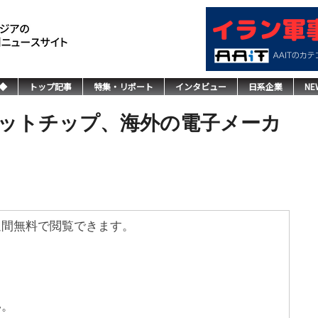
◆
トップ記事
特集・リポート
インタビュー
日系企業
NE
ットチップ、海外の電子メーカ
週間無料で閲覧できます。
い。