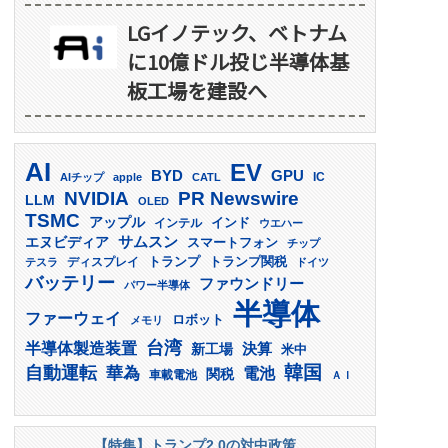
LGイノテック、ベトナム
に10億ドル投じ半導体基
板工場を建設へ
AI
EV
GPU
BYD
AIチップ
apple
CATL
IC
PR Newswire
NVIDIA
LLM
OLED
TSMC
アップル
インド
インテル
ウエハー
サムスン
エヌビディア
スマートフォン
チップ
トランプ
ディスプレイ
トランプ関税
テスラ
ドイツ
バッテリー
ファウンドリー
パワー半導体
半導体
ファーウェイ
ロボット
メモリ
台湾
半導体製造装置
決算
新工場
米中
韓国
自動運転
華為
電池
関税
車載電池
ＡＩ
【特集】トランプ2.0の対中政策