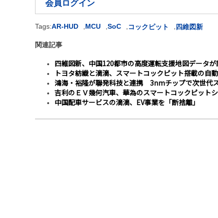
会員ログイン
Tags:
AR-HUD
,
MCU
,
SoC
,
,
コックピット
四維図新
関連記事
四維図新、中国120都市の高度運転支援地図データが
トヨタ紡織と滴滴、スマートコックピット搭載の自動
鴻海・裕隆が聯発科技と連携 3nmチップで次世代
吉利のＥＶ幾何汽車、華為のスマートコックピットシ
中国配車サービスの滴滴、EV事業を「断捨離」