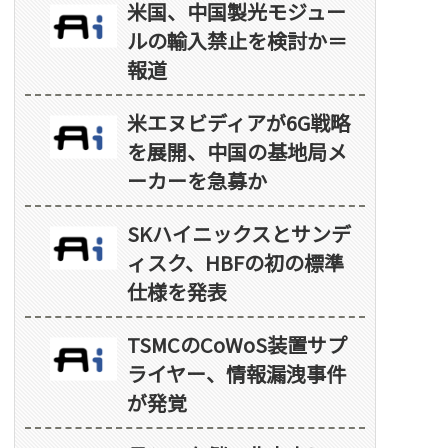
米国、中国製光モジュー
ルの輸入禁止を検討か＝
報道
米エヌビディアが6G戦略
を展開、中国の基地局メ
ーカーを急募か
SKハイニックスとサンデ
ィスク、HBFの初の標準
仕様を発表
TSMCのCoWoS装置サプ
ライヤー、情報漏洩事件
が発覚