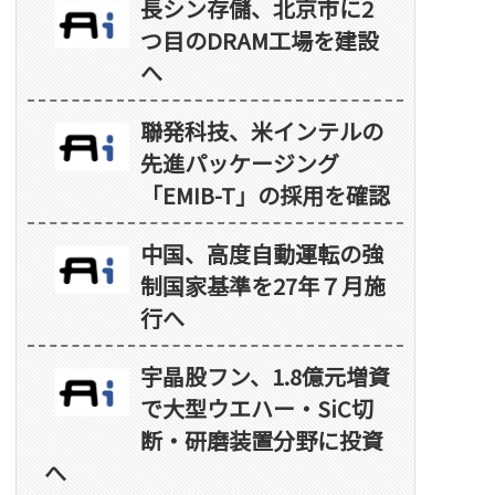
長シン存儲、北京市に2
つ目のDRAM工場を建設
へ
聯発科技、米インテルの
先進パッケージング
「EMIB-T」の採用を確認
中国、高度自動運転の強
制国家基準を27年７月施
行へ
宇晶股フン、1.8億元増資
で大型ウエハー・SiC切
断・研磨装置分野に投資
へ