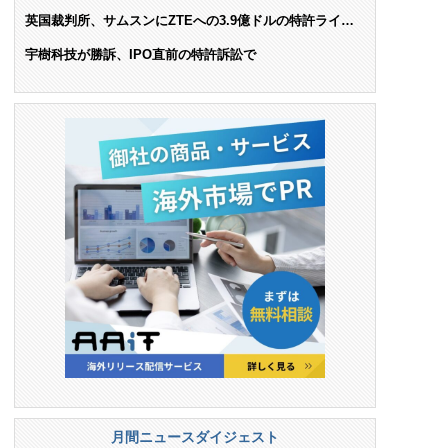
AIで米依存脱却を目指す
英国裁判所、サムスンにZTEへの3.9億ドルの特許ライセ
ンス料支払いを命令
宇樹科技が勝訴、IPO直前の特許訴訟で
月間ニュースダイジェスト