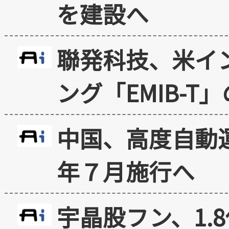
を建設へ
聯発科技、米イ
ング「EMIB-T
中国、高度自動
年７月施行へ
宇晶股フン、1.