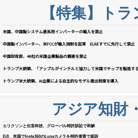
【特集】トラン
米国、中国製システム連系用インバーターの輸入を禁止
中国製インバーター、米FCCが輸入規制を起草 EUはすでに先行して禁止
中国財政部、46社の米国企業製品の調達を禁止
トランプ大統領、「アップルがインテルと協力して米国でチップを製造す
トランプ米大統領、AI企業による自主的なモデル提出制度を導入
アジア知財
エリクソンと伝音科技、グローバル特許訴訟で和解
DJI、米国でInsta360のLunaカメラを特許侵害で提訴