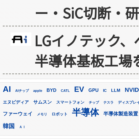
ー・SiC切断・
LGイノテック、
半導体基板工場
AI
EV
NVID
GPU
BYD
LLM
AIチップ
apple
CATL
IC
サムスン
エヌビディア
スマートフォン
ディスプレ
チップ
テスラ
半導体
ファーウェイ
半導体製造装置
ロボット
メモリ
韓国
ＡＩ