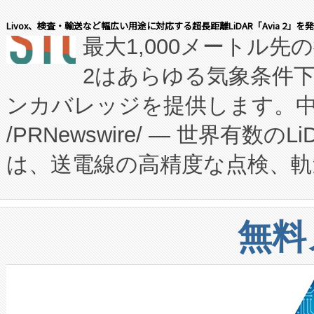
会社エーアイ・アンド：本社横
す。FCCM‑を活用した現地
Livox、検査・輸送など幅広い用途に対応する超長距離LiDAR「Avia 2」を
最大1,000メートル先
President原信平）と、エ
患者にとっての費用負担を大幅
2はあらゆる気象条件
ードするVoltaiqは、日本に
のアクセスを大幅に拡大することができ
ンカバレッジを提供します。中国
ーエネルギー貯蔵システム（B
Fully-Connected Continuous M
/PRNewswire/ — 世界有数の
た。 Voltaiq独自のAI搭
プログラムには、施設設計・内装
は、送電線の高精度な点検、軌
定、統合、導入、運用に至る
に関する技術移転および知的財産
や穀物倉庫におけるバルク材の
安全性を追跡し、確保する事を
構造化トレーニングカリキュ
リューション「Avia 2」を発
増加しているデータセンター
上げおよび商用化段階におけ
無料
したAvia 2は、1,000メ
る電力網に大きな負担をかけ
設備整備および立ち上げ調整
狭視野のFOVを切り替えるこ
事業者の負担軽減という課題
加組織は、Enzeneのバイオ
ケーブル、枝などの細かな対
系統連系を迅速にし、ピーク需