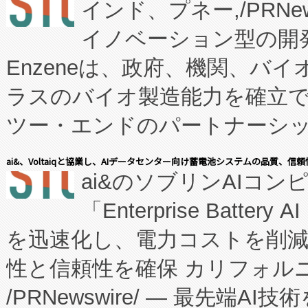
インド、プネー,/PRNe
イノベーション型の開発
Enzeneは、政府、機関、バ
ラスのバイオ製造能力を確立
ツー・エンドのパートナーシッ
表しました。 同社の実績あるEnzeneX®
ai&、Voltaiqと協業し、AIデータセンター向け蓄電池システムの品質、信
ai&のソブリンAIコンピ
manufacturing™ (FC
「Enterprise Batte
たNeXは、バイオ医薬品製造
を迅速化し、電力コストを削
従来のフェッドバッチ施設の
性と信頼性を確保 カリフォルニア
に、患者やサプライチェーン
/PRNewswire/ — 最先端
キー方式で拡張性が高く、持