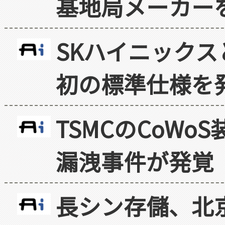
基地局メーカー
SKハイニックス
初の標準仕様を
TSMCのCoW
漏洩事件が発覚
長シン存儲、北京