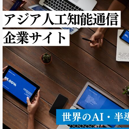
クルの各段階のデータを監視
で向上し、最大検知距離は1,0
[…]
ットだけで最大1キロメートル
ルの変電所周囲を監視でき、
作業と点群処理を簡素化できま
Avia 2は、2種類のFOVオ
× 80°のノーマルモード、長距離
ードを切り替えて使用するこ
ることなく、単一のデバイス
うにします。遠距離まで届く
密度なスキャ
[…]