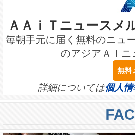
選定された製品について、自
なレーザースポットにより、高
限を超えて利用可能な電力容量
取得できる可能性もあります。
ＡＡｉＴニュースメ
な環境下でも豊かなディテー
持できるよう貢献します。こ
設には、3億～4億ドルかかるこ
キロメートル範囲を検出 Livox Unveil
ービスレベル契約（SLA）違
最高経営責任者（CEO）であるHi
毎朝手元に届く無料のニュ
LiDAR for Inspections, Transpor
テリー性能の劣化によるダウ
す。「当社のfully-connected c
のアジアＡＩニ
は1535 nmレーザーを搭載
念は、現在データセンターが
ームを利用すれば、6,000万～
無料
イズの小径化を実現すること
ます。 Voltaiq provides a comple
きます。この効率性は、フェ
す。ノーマルモードでは、Avia
quality and reliability for AI da
詳細については
個人情
BESS stack to ensure battery qual
ートル先まで検出でき、これは
centers. Voltaiqは、a
トに対して約600メートルに
FA
からシステム統合、試運転、
では、反射率10％のターゲッ