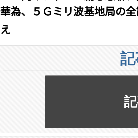
華為、５Ｇミリ波基地局の全
え
記
記