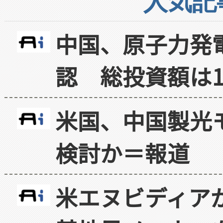
人気記
中国、原子力発
認 総投資額は1
米国、中国製光
検討か＝報道
米エヌビディア