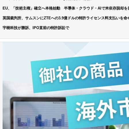
EU、「技術主権」確立へ本格始動 半導体・クラウド・AIで米依存脱却を
英国裁判所、サムスンにZTEへの3.9億ドルの特許ライセンス料支払いを命
宇樹科技が勝訴、IPO直前の特許訴訟で