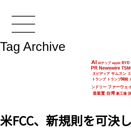
Tag Archive
AI
BYD
AIチップ
apple
PR Newswire
TSM
サムスン
ヌビディア
ス
トランプ
トランプ関税
ファーウェ
ンドリー
台湾
造装置
新工場
米FCC、新規則を可決