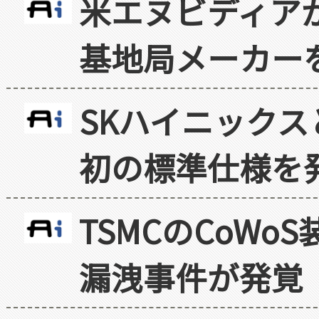
米エヌビディア
基地局メーカー
SKハイニックス
初の標準仕様を
TSMCのCoW
漏洩事件が発覚