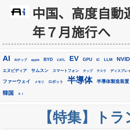
中国、高度自動
年７月施行へ
AI
EV
NVID
GPU
BYD
LLM
AIチップ
apple
CATL
IC
サムスン
エヌビディア
スマートフォン
ディスプレ
チップ
テスラ
半導体
ファーウェイ
半導体製造装置
ロボット
メモリ
韓国
ＡＩ
【特集】トラン