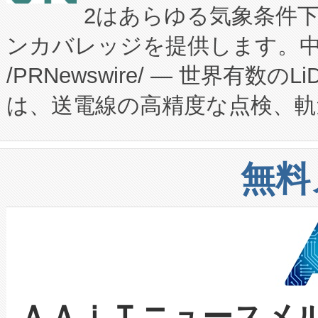
2はあらゆる気象条件
ードするVoltaiqは、日本に
のアクセスを大幅に拡大することができ
ンカバレッジを提供します。中国
ーエネルギー貯蔵システム（B
Fully-Connected Continuous M
/PRNewswire/ — 世界有数の
た。 Voltaiq独自のAI搭
プログラムには、施設設計・内装
は、送電線の高精度な点検、軌
定、統合、導入、運用に至る
に関する技術移転および知的財産
や穀物倉庫におけるバルク材の
安全性を追跡し、確保する事を
構造化トレーニングカリキュ
リューション「Avia 2」を発
増加しているデータセンター
上げおよび商用化段階におけ
無料
したAvia 2は、1,000メ
る電力網に大きな負担をかけ
設備整備および立ち上げ調整
狭視野のFOVを切り替えるこ
事業者の負担軽減という課題
加組織は、Enzeneのバイオ
ケーブル、枝などの細かな対
系統連系を迅速にし、ピーク需
選定された製品について、自
なレーザースポットにより、高
限を超えて利用可能な電力容量
取得できる可能性もあります。
ＡＡｉＴニュースメ
な環境下でも豊かなディテー
持できるよう貢献します。こ
設には、3億～4億ドルかかるこ