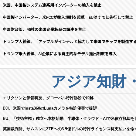
米国、中国製システム連系用インバーターの輸入を禁止
中国製インバーター、米FCCが輸入規制を起草 EUはすでに先行して禁止
中国財政部、46社の米国企業製品の調達を禁止
トランプ大統領、「アップルがインテルと協力して米国でチップを製造す
トランプ米大統領、AI企業による自主的なモデル提出制度を導入
アジア知財
エリクソンと伝音科技、グローバル特許訴訟で和解
DJI、米国でInsta360のLunaカメラを特許侵害で提訴
EU、「技術主権」確立へ本格始動 半導体・クラウド・AIで米依存脱却を
英国裁判所、サムスンにZTEへの3.9億ドルの特許ライセンス料支払いを命