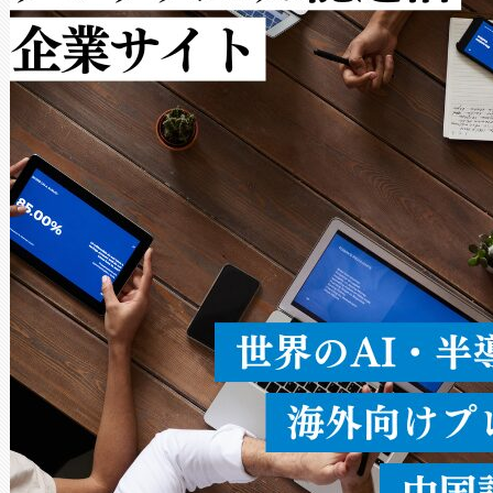
ルの変電所周囲を監視でき、
作業と点群処理を簡素化できま
Avia 2は、2種類のFOVオ
× 80°のノーマルモード、長距離
ードを切り替えて使用するこ
ることなく、単一のデバイス
うにします。遠距離まで届く
密度なスキャ
[…]