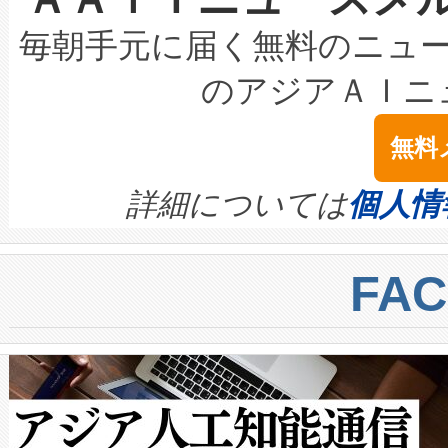
キロメートル範囲を検出 Livox Unveil
ービスレベル契約（SLA）違
最高経営責任者（CEO）であるHi
毎朝手元に届く無料のニュ
LiDAR for Inspections, Transpor
テリー性能の劣化によるダウ
す。「当社のfully-connected c
のアジアＡＩニ
は1535 nmレーザーを搭載
念は、現在データセンターが
ームを利用すれば、6,000万～
無料
イズの小径化を実現すること
ます。 Voltaiq provides a comple
きます。この効率性は、フェ
す。ノーマルモードでは、Avia
quality and reliability for AI da
詳細については
個人情
BESS stack to ensure battery qual
ートル先まで検出でき、これは
centers. Voltaiqは、a
トに対して約600メートルに
FA
からシステム統合、試運転、
では、反射率10％のターゲッ
クルの各段階のデータを監視
で向上し、最大検知距離は1,0
[…]
ットだけで最大1キロメートル