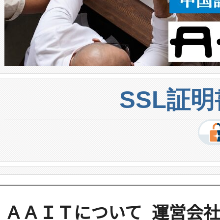
SSL証
ＡＡＩＴについて
運営会