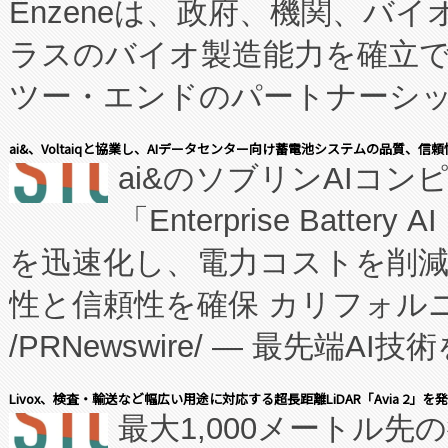
Enzeneは、政府、機関、バ
ラスのバイオ製造能力を確立
ツー・エンドのパートナーシッ
表しました。 同社の実績あるEnzeneX®
ai&、Voltaiqと協業し、AIデータセンター向け蓄電池システムの品質、信
ai&のソブリンAIコンピ
manufacturing™ (FC
「Enterprise Batte
たNeXは、バイオ医薬品製造
を迅速化し、電力コストを削
従来のフェッドバッチ施設の
性と信頼性を確保 カリフォルニア
に、患者やサプライチェーン
/PRNewswire/ — 最先端
キー方式で拡張性が高く、持
会社エーアイ・アンド：本社横
す。FCCM‑を活用した現地
Livox、検査・輸送など幅広い用途に対応する超長距離LiDAR「Avia 2」を
最大1,000メートル先
President原信平）と、エ
患者にとっての費用負担を大幅