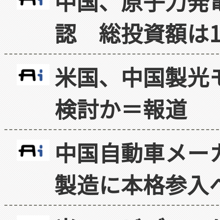
中国、原子力発
認 総投資額は1
米国、中国製光
検討か＝報道
中国自動車メー
製造に本格参入