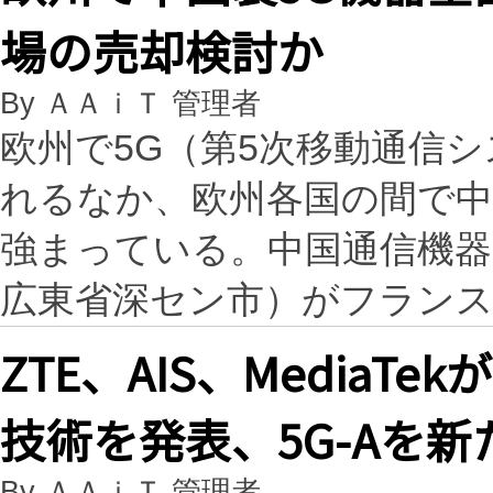
場の売却検討か
By ＡＡｉＴ 管理者
欧州で5G（第5次移動通信
れるなか、欧州各国の間で中
強まっている。中国通信機器
広東省深セン市）がフラン
ZTE、AIS、MediaT
技術を発表、5G-Aを
By ＡＡｉＴ 管理者