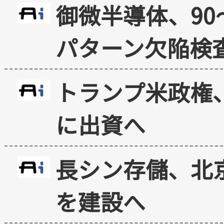
御微半導体、90
パターン欠陥検
トランプ米政権
に出資へ
長シン存儲、北京
を建設へ