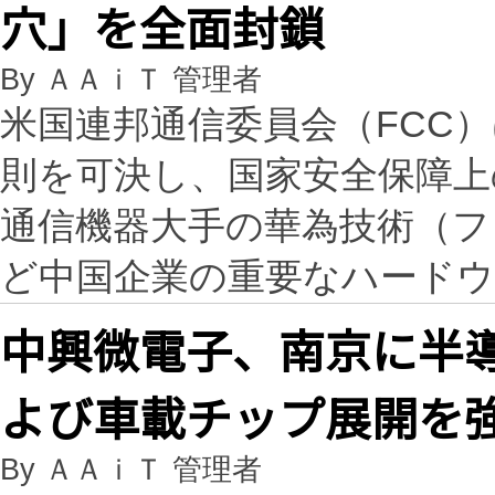
穴」を全面封鎖
By ＡＡｉＴ 管理者
米国連邦通信委員会（FCC
則を可決し、国家安全保障
通信機器大手の華為技術（フ
ど中国企業の重要なハード
中興微電子、南京に半導体
よび車載チップ展開を
By ＡＡｉＴ 管理者