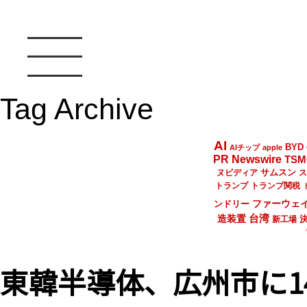
Tag Archive
AI
BYD
AIチップ
apple
PR Newswire
TSM
サムスン
ヌビディア
ス
トランプ
トランプ関税
ファーウェ
ンドリー
台湾
造装置
新工場
東韓半導体、広州市に1