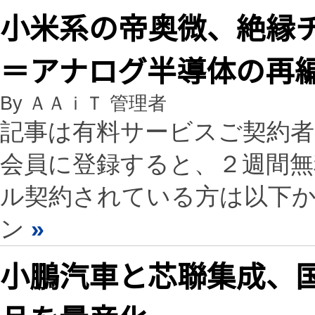
小米系の帝奥微、絶縁
＝アナログ半導体の
By ＡＡｉＴ 管理者
記事は有料サービスご契約
会員に登録すると、２週間
ル契約されている方は以下
ン
»
小鵬汽車と芯聯集成、国