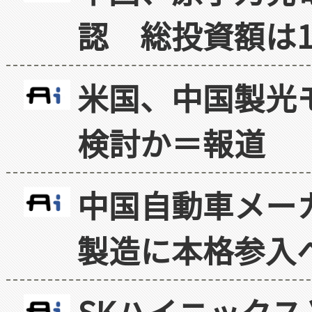
認 総投資額は1
米国、中国製光
検討か＝報道
中国自動車メー
製造に本格参入
SKハイニックス