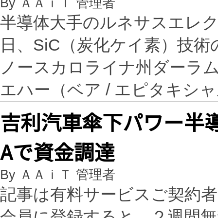
By ＡＡｉＴ 管理者
半導体大手のルネサスエレ
日、SiC（炭化ケイ素）技術の
ノースカロライナ州ダーラム
エハー（ベア / エピタキシ
吉利汽車傘下パワー半
Aで資金調達
By ＡＡｉＴ 管理者
記事は有料サービスご契約
会員に登録すると、２週間