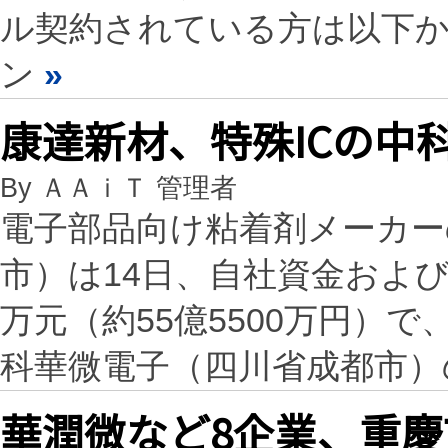
ル契約されている方は以下
ン
»
康達新材、特殊ICの中
By ＡＡｉＴ 管理者
電子部品向け粘着剤メーカー
市）は14日、自社資金および
万元（約55億5500万円）
科華微電子（四川省成都市）
華潤微など8企業、重慶