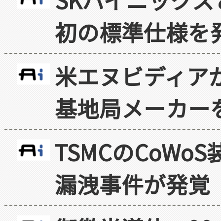
初の標準仕様を
米エヌビディア
基地局メーカー
TSMCのCoW
漏洩事件が発覚