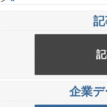
記
記
企業デ