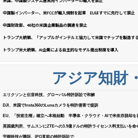
米国、中国製システム連系用インバーターの輸入を禁止
中国製インバーター、米FCCが輸入規制を起草 EUはすでに先行して禁止
中国財政部、46社の米国企業製品の調達を禁止
トランプ大統領、「アップルがインテルと協力して米国でチップを製造す
トランプ米大統領、AI企業による自主的なモデル提出制度を導入
アジア知財
エリクソンと伝音科技、グローバル特許訴訟で和解
DJI、米国でInsta360のLunaカメラを特許侵害で提訴
EU、「技術主権」確立へ本格始動 半導体・クラウド・AIで米依存脱却を
英国裁判所、サムスンにZTEへの3.9億ドルの特許ライセンス料支払いを命
宇樹科技が勝訴、IPO直前の特許訴訟で