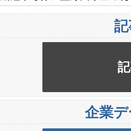
記
記
企業デ