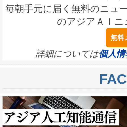
キロメートル範囲を検出 Livox Unveil
ービスレベル契約（SLA）違
最高経営責任者（CEO）であるHi
毎朝手元に届く無料のニュ
LiDAR for Inspections, Transpor
テリー性能の劣化によるダウ
す。「当社のfully-connected c
のアジアＡＩニ
は1535 nmレーザーを搭載
念は、現在データセンターが
ームを利用すれば、6,000万～
無料
イズの小径化を実現すること
ます。 Voltaiq provides a comple
きます。この効率性は、フェ
す。ノーマルモードでは、Avia
quality and reliability for AI da
詳細については
個人情
BESS stack to ensure battery qual
ートル先まで検出でき、これは
centers. Voltaiqは、a
トに対して約600メートルに
FA
からシステム統合、試運転、
では、反射率10％のターゲッ
クルの各段階のデータを監視
で向上し、最大検知距離は1,0
[…]
ットだけで最大1キロメートル
ルの変電所周囲を監視でき、