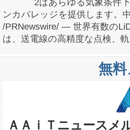
2はあらゆる気象条件
ードするVoltaiqは、日本に
のアクセスを大幅に拡大することができ
ンカバレッジを提供します。中国
ーエネルギー貯蔵システム（B
Fully-Connected Continuous M
/PRNewswire/ — 世界有数の
た。 Voltaiq独自のAI搭
プログラムには、施設設計・内装
は、送電線の高精度な点検、軌
定、統合、導入、運用に至る
に関する技術移転および知的財産
や穀物倉庫におけるバルク材の
安全性を追跡し、確保する事を
構造化トレーニングカリキュ
リューション「Avia 2」を発
増加しているデータセンター
上げおよび商用化段階におけ
無料
したAvia 2は、1,000メ
る電力網に大きな負担をかけ
設備整備および立ち上げ調整
狭視野のFOVを切り替えるこ
事業者の負担軽減という課題
加組織は、Enzeneのバイオ
ケーブル、枝などの細かな対
系統連系を迅速にし、ピーク需
選定された製品について、自
なレーザースポットにより、高
限を超えて利用可能な電力容量
取得できる可能性もあります。
ＡＡｉＴニュースメ
な環境下でも豊かなディテー
持できるよう貢献します。こ
設には、3億～4億ドルかかるこ