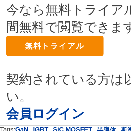
今なら無料トライア
間無料で閲覧できま
無料トライアル
契約されている方は
い。
会員ログイン
Tags:
GaN
,
IGBT
,
SiC MOSFET
,
,
半導体
斯