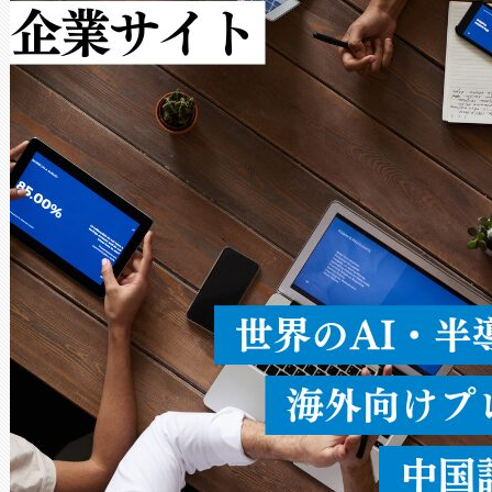
作業と点群処理を簡素化できま
Avia 2は、2種類のFOVオ
× 80°のノーマルモード、長距離
ードを切り替えて使用するこ
ることなく、単一のデバイス
うにします。遠距離まで届く
密度なスキャ
[…]