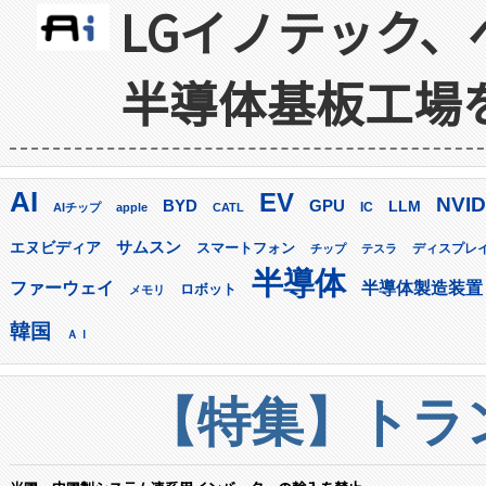
LGイノテック、
半導体基板工場
AI
EV
NVID
GPU
BYD
LLM
AIチップ
apple
CATL
IC
サムスン
エヌビディア
スマートフォン
ディスプレ
チップ
テスラ
半導体
ファーウェイ
半導体製造装置
ロボット
メモリ
韓国
ＡＩ
【特集】トラン