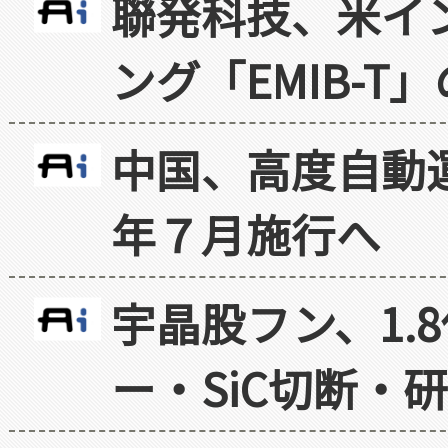
聯発科技、米イ
ング「EMIB-T
中国、高度自動
年７月施行へ
宇晶股フン、1.
ー・SiC切断・