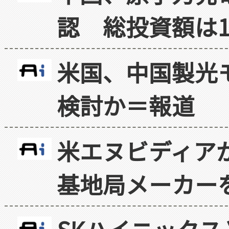
認 総投資額は1
米国、中国製光
検討か＝報道
米エヌビディア
基地局メーカー