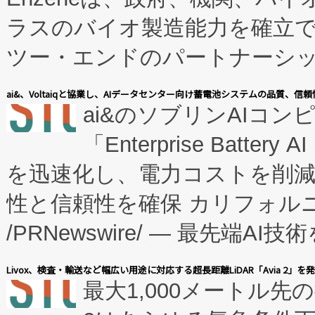
ラスのバイオ製造能力を確立
ツー・エンドのパートナーシッ
表しました。 同社の実績あるEnzeneX®
ai&、Voltaiqと協業し、AIデータセンター向け蓄電池システムの品質、信
ai&のソブリンAIコンピ
manufacturing™ (FC
「Enterprise Batte
たNeXは、バイオ医薬品製造
を迅速化し、電力コストを削
従来のフェッドバッチ施設の
性と信頼性を確保 カリフォルニア
に、患者やサプライチェーン
/PRNewswire/ — 最先端
キー方式で拡張性が高く、持
会社エーアイ・アンド：本社横
す。FCCM‑を活用した現地
Livox、検査・輸送など幅広い用途に対応する超長距離LiDAR「Avia 2」を
最大1,000メートル先
President原信平）と、エ
患者にとっての費用負担を大幅