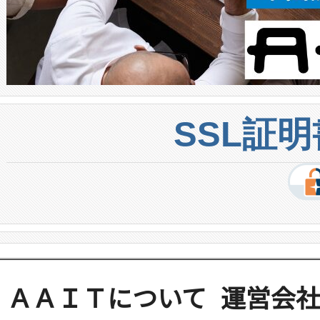
SSL証
ＡＡＩＴについて
運営会