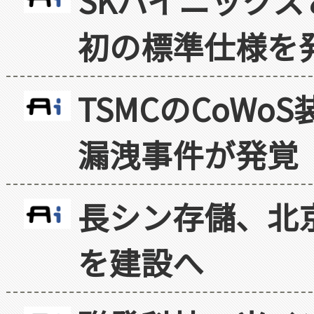
SKハイニックス
初の標準仕様を
TSMCのCoW
漏洩事件が発覚
長シン存儲、北京
を建設へ