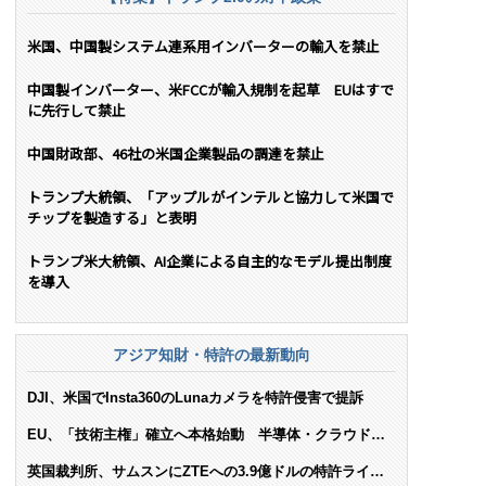
米国、中国製システム連系用インバーターの輸入を禁止
中国製インバーター、米FCCが輸入規制を起草 EUはすで
に先行して禁止
中国財政部、46社の米国企業製品の調達を禁止
トランプ大統領、「アップルがインテルと協力して米国で
チップを製造する」と表明
トランプ米大統領、AI企業による自主的なモデル提出制度
を導入
アジア知財・特許の最新動向
DJI、米国でInsta360のLunaカメラを特許侵害で提訴
EU、「技術主権」確立へ本格始動 半導体・クラウド・
AIで米依存脱却を目指す
英国裁判所、サムスンにZTEへの3.9億ドルの特許ライセ