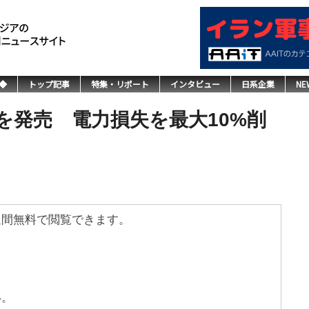
◆
トップ記事
特集・リポート
インタビュー
日系企業
NE
Tを発売 電力損失を最大10%削
週間無料で閲覧できます。
い。