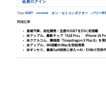
会員ログイン
Tags:
IGBT
,
onsemi
,
,
オン・セミコンダクター
パワー半
関連記事
長城汽車、自社開発・生産のIGBTをEVに初搭載
米アップル、最新チップ「A18 Pro」 iPhone 16 P
米クアルコム、廉価版「Snapdragon X Plus 8」を発
米アップル、M4搭載のiMacを突如発表
米オンセミ、垂直GaN技術に参入＝AI・EV向け次世