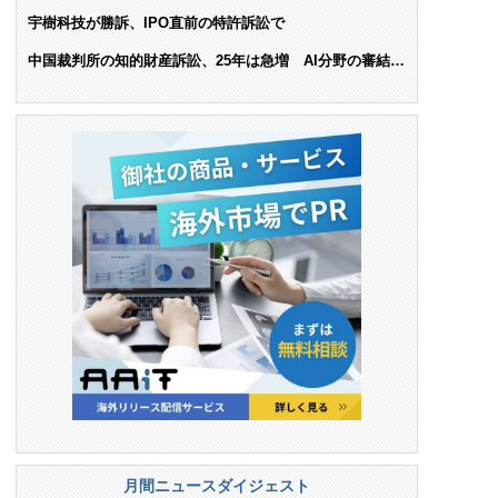
ンス料支払いを命令
宇樹科技が勝訴、IPO直前の特許訴訟で
中国裁判所の知的財産訴訟、25年は急増 AI分野の審結件
数は25.6%増
月間ニュースダイジェスト