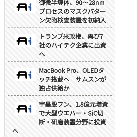
御微半導体、90～28nm
プロセスのマスクパター
ン欠陥検査装置を初納入
トランプ米政権、再び7
社のハイテク企業に出資
へ
MacBook Pro、OLEDタ
ッチ搭載へ サムスンが
独占供給か
宇晶股フン、1.8億元増資
で大型ウエハー・SiC切
断・研磨装置分野に投資
へ