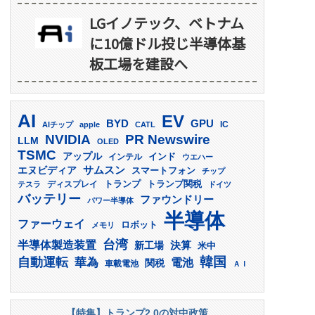
LGイノテック、ベトナム
に10億ドル投じ半導体基
板工場を建設へ
AI
EV
GPU
BYD
AIチップ
apple
CATL
IC
PR Newswire
NVIDIA
LLM
OLED
TSMC
アップル
インド
インテル
ウエハー
サムスン
エヌビディア
スマートフォン
チップ
トランプ
ディスプレイ
トランプ関税
テスラ
ドイツ
バッテリー
ファウンドリー
パワー半導体
半導体
ファーウェイ
ロボット
メモリ
台湾
半導体製造装置
決算
新工場
米中
韓国
自動運転
華為
電池
関税
車載電池
ＡＩ
【特集】トランプ2.0の対中政策