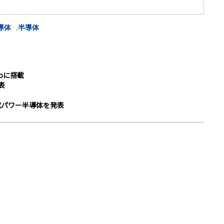
,
導体
半導体
roに搭載
表
代パワー半導体を発表