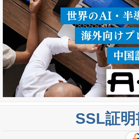
密度なスキャ
[…]
SSL証