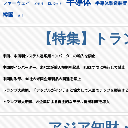
半導体
ファーウェイ
半導体製造装置
ロボット
メモリ
韓国
ＡＩ
【特集】トラン
米国、中国製システム連系用インバーターの輸入を禁止
中国製インバーター、米FCCが輸入規制を起草 EUはすでに先行して禁止
中国財政部、46社の米国企業製品の調達を禁止
トランプ大統領、「アップルがインテルと協力して米国でチップを製造す
トランプ米大統領、AI企業による自主的なモデル提出制度を導入
アジア知財