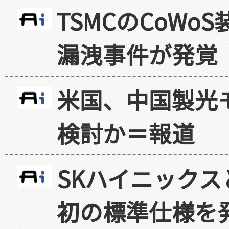
TSMCのCoW
漏洩事件が発覚
米国、中国製光
検討か＝報道
SKハイニックス
初の標準仕様を