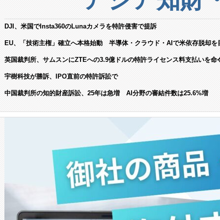
DJI、米国でInsta360のLunaカメラを特許侵害で提訴
EU、「技術主権」確立へ本格始動 半導体・クラウド・AIで米依存脱却を
英国裁判所、サムスンにZTEへの3.9億ドルの特許ライセンス料支払いを命
宇樹科技が勝訴、IPO直前の特許訴訟で
中国裁判所の知的財産訴訟、25年は急増 AI分野の審結件数は25.6%増