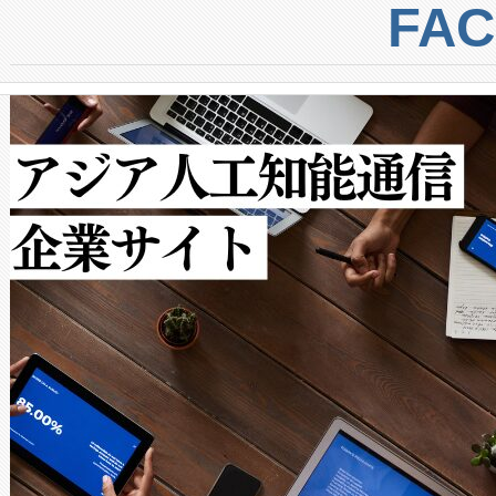
centers. Voltaiqは、a
トに対して約600メートルに
FA
からシステム統合、試運転、
では、反射率10％のターゲッ
クルの各段階のデータを監視
で向上し、最大検知距離は1,0
[…]
ットだけで最大1キロメートル
ルの変電所周囲を監視でき、
作業と点群処理を簡素化できま
Avia 2は、2種類のFOVオ
× 80°のノーマルモード、長距離
ードを切り替えて使用するこ
ることなく、単一のデバイス
うにします。遠距離まで届く