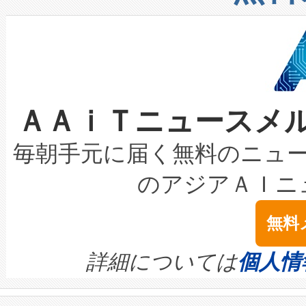
したAvia 2は、1,000メ
る電力網に大きな負担をかけ
設備整備および立ち上げ調整
狭視野のFOVを切り替えるこ
事業者の負担軽減という課題
加組織は、Enzeneのバイオ
ケーブル、枝などの細かな対
系統連系を迅速にし、ピーク需
選定された製品について、自
なレーザースポットにより、高
限を超えて利用可能な電力容量
取得できる可能性もあります。
ＡＡｉＴニュースメ
な環境下でも豊かなディテー
持できるよう貢献します。こ
設には、3億～4億ドルかかるこ
キロメートル範囲を検出 Livox Unveil
ービスレベル契約（SLA）違
最高経営責任者（CEO）であるHi
毎朝手元に届く無料のニュ
LiDAR for Inspections, Transpor
テリー性能の劣化によるダウ
す。「当社のfully-connected c
のアジアＡＩニ
は1535 nmレーザーを搭載
念は、現在データセンターが
ームを利用すれば、6,000万～
無料
イズの小径化を実現すること
ます。 Voltaiq provides a comple
きます。この効率性は、フェ
す。ノーマルモードでは、Avia
quality and reliability for AI da
詳細については
個人情
BESS stack to ensure battery qual
ートル先まで検出でき、これは