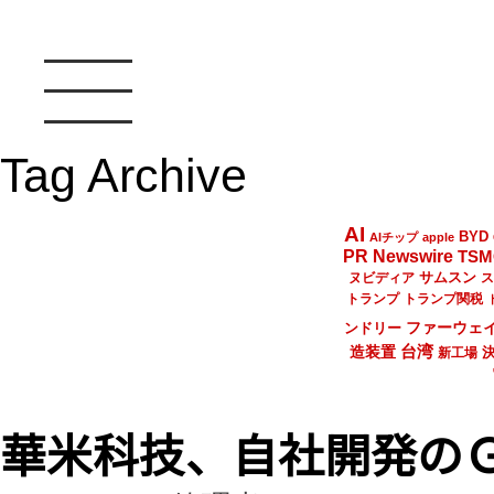
Tag Archive
AI
BYD
AIチップ
apple
PR Newswire
TSM
サムスン
ヌビディア
ス
トランプ
トランプ関税
ファーウェ
ンドリー
台湾
造装置
新工場
華米科技、自社開発の