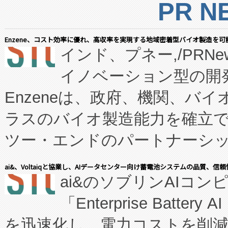
PR N
Enzene、コスト効率に優れ、高収率を実現する地域密着型バイオ製造を可
インド、プネー,/PRNe
イノベーション型の開発
Enzeneは、政府、機関、バ
ラスのバイオ製造能力を確立
ツー・エンドのパートナーシッ
表しました。 同社の実績あるEnzeneX®
ai&、Voltaiqと協業し、AIデータセンター向け蓄電池システムの品質、信
ai&のソブリンAIコンピ
manufacturing™ (FC
「Enterprise Batte
たNeXは、バイオ医薬品製造
を迅速化し、電力コストを削
従来のフェッドバッチ施設の