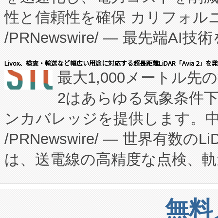
性と信頼性を確保 カリフォルニア
に、患者やサプライチェーン
/PRNewswire/ — 最先端
キー方式で拡張性が高く、持
会社エーアイ・アンド：本社横
す。FCCM‑を活用した現地
Livox、検査・輸送など幅広い用途に対応する超長距離LiDAR「Avia 2」を
最大1,000メートル先
President原信平）と、エ
患者にとっての費用負担を大幅
2はあらゆる気象条件
ードするVoltaiqは、日本に
のアクセスを大幅に拡大することができ
ンカバレッジを提供します。中国
ーエネルギー貯蔵システム（B
Fully-Connected Continuous M
/PRNewswire/ — 世界有数の
た。 Voltaiq独自のAI搭
プログラムには、施設設計・内装
は、送電線の高精度な点検、軌
定、統合、導入、運用に至る
に関する技術移転および知的財産
や穀物倉庫におけるバルク材の
安全性を追跡し、確保する事を
構造化トレーニングカリキュ
リューション「Avia 2」を発
増加しているデータセンター
上げおよび商用化段階におけ
無料