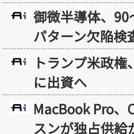
御微半導体、90
パターン欠陥検
トランプ米政権
に出資へ
MacBook Pr
スンが独占供給