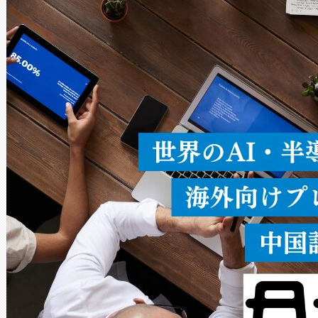
× 80°のノーマルモード、長距離
ードを切り替えて使用するこ
ることなく、単一のデバイス
うにします。遠距離まで届く
密度なスキャ
[…]