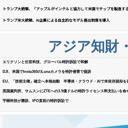
トランプ大統領、「アップルがインテルと協力して米国でチップを製造す
トランプ米大統領、AI企業による自主的なモデル提出制度を導入
アジア知財
エリクソンと伝音科技、グローバル特許訴訟で和解
DJI、米国でInsta360のLunaカメラを特許侵害で提訴
EU、「技術主権」確立へ本格始動 半導体・クラウド・AIで米依存脱却を
英国裁判所、サムスンにZTEへの3.9億ドルの特許ライセンス料支払いを命
宇樹科技が勝訴、IPO直前の特許訴訟で