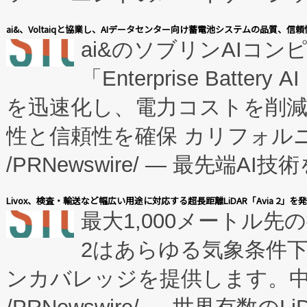
表しました。 同社の実績あるEnzeneX®
ai&、Voltaiqと協業し、AIデータセンター向け蓄電池システムの品質、信
ai&のソブリンAIコンピ
manufacturing™ (FC
「Enterprise Batte
たNeXは、バイオ医薬品製造
を迅速化し、電力コストを削
従来のフェッドバッチ施設の
性と信頼性を確保 カリフォルニア
に、患者やサプライチェーン
/PRNewswire/ — 最先端
キー方式で拡張性が高く、持
会社エーアイ・アンド：本社横
す。FCCM‑を活用した現地
Livox、検査・輸送など幅広い用途に対応する超長距離LiDAR「Avia 2」を
最大1,000メートル先
President原信平）と、エ
患者にとっての費用負担を大幅
2はあらゆる気象条件
ードするVoltaiqは、日本に
のアクセスを大幅に拡大することができ
ンカバレッジを提供します。中国
ーエネルギー貯蔵システム（B
Fully-Connected Continuous M