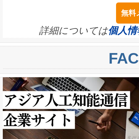
は1535 nmレーザーを搭載
念は、現在データセンターが
ームを利用すれば、6,000万～
無料
イズの小径化を実現すること
ます。 Voltaiq provides a comple
きます。この効率性は、フェ
す。ノーマルモードでは、Avia
quality and reliability for AI da
詳細については
個人情
BESS stack to ensure battery qual
ートル先まで検出でき、これは
centers. Voltaiqは、a
トに対して約600メートルに
FA
からシステム統合、試運転、
では、反射率10％のターゲッ
クルの各段階のデータを監視
で向上し、最大検知距離は1,0
[…]
ットだけで最大1キロメートル
ルの変電所周囲を監視でき、
作業と点群処理を簡素化できま
Avia 2は、2種類のFOVオ