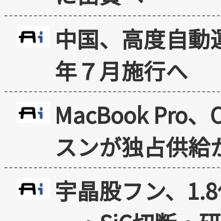
中国、高度自動
年７月施行へ
MacBook Pr
スンが独占供給
宇晶股フン、1.