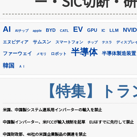
ー・SiC切断・
AI
EV
NVID
GPU
BYD
LLM
AIチップ
apple
CATL
IC
サムスン
エヌビディア
スマートフォン
ディスプレ
チップ
テスラ
半導体
ファーウェイ
半導体製造装置
ロボット
メモリ
韓国
ＡＩ
【特集】トラン
米国、中国製システム連系用インバーターの輸入を禁止
中国製インバーター、米FCCが輸入規制を起草 EUはすでに先行して禁止
中国財政部、46社の米国企業製品の調達を禁止