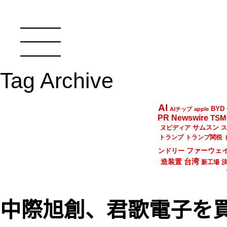
Tag Archive
AI
BYD
AIチップ
apple
PR Newswire
TSM
サムスン
ヌビディア
ス
トランプ
トランプ関税
ファーウェ
ンドリー
台湾
造装置
新工場
中際旭創、君歌電子を