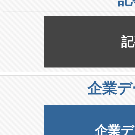
記
企業デ
企業デ