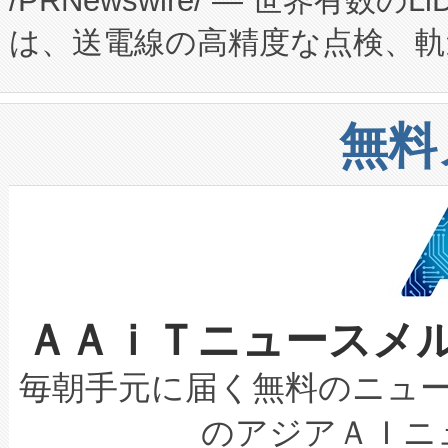
/PRNewswire/ — 世界有数の
た。 Voltaiq独自のAI搭
プログラムには、施設設計・内装
は、送電線の高精度な点検、軌
定、統合、導入、運用に至る
に関する技術移転および知的財産
や穀物倉庫におけるバルク材の
安全性を追跡し、確保する事を
構造化トレーニングカリキュ
リューション「Avia 2」を発
増加しているデータセンター
上げおよび商用化段階におけ
無料
したAvia 2は、1,000メ
る電力網に大きな負担をかけ
設備整備および立ち上げ調整
狭視野のFOVを切り替えるこ
事業者の負担軽減という課題
加組織は、Enzeneのバイオ
ケーブル、枝などの細かな対
系統連系を迅速にし、ピーク需
選定された製品について、自
なレーザースポットにより、高
限を超えて利用可能な電力容量
取得できる可能性もあります。
ＡＡｉＴニュースメ
な環境下でも豊かなディテー
持できるよう貢献します。こ
設には、3億～4億ドルかかるこ
キロメートル範囲を検出 Livox Unveil
ービスレベル契約（SLA）違
最高経営責任者（CEO）であるHi
毎朝手元に届く無料のニュ
LiDAR for Inspections, Transpor
テリー性能の劣化によるダウ
す。「当社のfully-connected c
のアジアＡＩニ