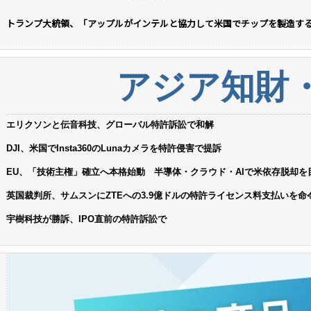
トランプ大統領、「アップルがインテルと協力して米国でチップを製造す
アジア知財
エリクソンと伝音科技、グローバル特許訴訟で和解
DJI、米国でInsta360のLunaカメラを特許侵害で提訴
EU、「技術主権」確立へ本格始動 半導体・クラウド・AIで米依存脱却を
英国裁判所、サムスンにZTEへの3.9億ドルの特許ライセンス料支払いを命
宇樹科技が勝訴、IPO直前の特許訴訟で