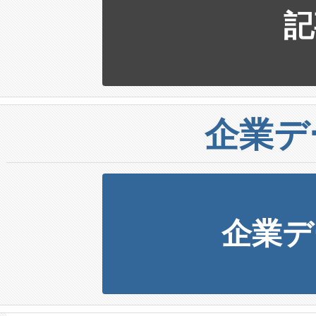
記
企業デ
企業デ