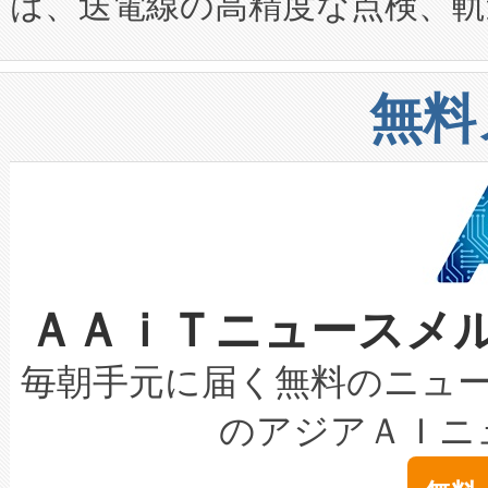
は、送電線の高精度な点検、軌
定、統合、導入、運用に至る
に関する技術移転および知的財産
や穀物倉庫におけるバルク材の
安全性を追跡し、確保する事を
構造化トレーニングカリキュ
リューション「Avia 2」を発
増加しているデータセンター
上げおよび商用化段階におけ
無料
したAvia 2は、1,000メ
る電力網に大きな負担をかけ
設備整備および立ち上げ調整
狭視野のFOVを切り替えるこ
事業者の負担軽減という課題
加組織は、Enzeneのバイオ
ケーブル、枝などの細かな対
系統連系を迅速にし、ピーク需
選定された製品について、自
なレーザースポットにより、高
限を超えて利用可能な電力容量
取得できる可能性もあります。
ＡＡｉＴニュースメ
な環境下でも豊かなディテー
持できるよう貢献します。こ
設には、3億～4億ドルかかるこ
キロメートル範囲を検出 Livox Unveil
ービスレベル契約（SLA）違
最高経営責任者（CEO）であるHi
毎朝手元に届く無料のニュ
LiDAR for Inspections, Transpor
テリー性能の劣化によるダウ
す。「当社のfully-connected c
のアジアＡＩニ
は1535 nmレーザーを搭載
念は、現在データセンターが
ームを利用すれば、6,000万～