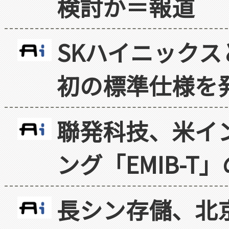
検討か＝報道
SKハイニックス
初の標準仕様を
聯発科技、米イ
ング「EMIB-T
長シン存儲、北京