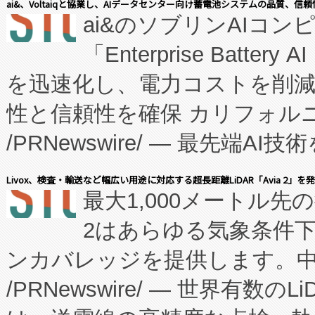
ai&、Voltaiqと協業し、AIデータセンター向け蓄電池システムの品質、信
ai&のソブリンAIコンピ
manufacturing™ (FC
「Enterprise Batte
たNeXは、バイオ医薬品製造
を迅速化し、電力コストを削
従来のフェッドバッチ施設の
性と信頼性を確保 カリフォルニア
に、患者やサプライチェーン
/PRNewswire/ — 最先端
キー方式で拡張性が高く、持
会社エーアイ・アンド：本社横
す。FCCM‑を活用した現地
Livox、検査・輸送など幅広い用途に対応する超長距離LiDAR「Avia 2」を
最大1,000メートル先
President原信平）と、エ
患者にとっての費用負担を大幅
2はあらゆる気象条件
ードするVoltaiqは、日本に
のアクセスを大幅に拡大することができ
ンカバレッジを提供します。中国
ーエネルギー貯蔵システム（B
Fully-Connected Continuous M
/PRNewswire/ — 世界有数の
た。 Voltaiq独自のAI搭
プログラムには、施設設計・内装