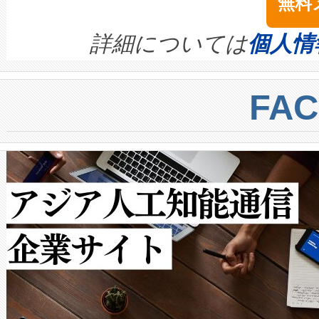
無料
イズの小径化を実現すること
ます。 Voltaiq provides a comple
きます。この効率性は、フェ
す。ノーマルモードでは、Avia
quality and reliability for AI da
詳細については
個人情
BESS stack to ensure battery qual
ートル先まで検出でき、これは
centers. Voltaiqは、a
トに対して約600メートルに
FA
からシステム統合、試運転、
では、反射率10％のターゲッ
クルの各段階のデータを監視
で向上し、最大検知距離は1,0
[…]
ットだけで最大1キロメートル
ルの変電所周囲を監視でき、
作業と点群処理を簡素化できま
Avia 2は、2種類のFOVオ
× 80°のノーマルモード、長距離