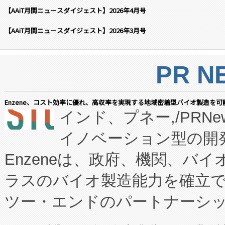
【AAiT月間ニュースダイジェスト】2026年4月号
【AAiT月間ニュースダイジェスト】2026年3月号
PR N
Enzene、コスト効率に優れ、高収率を実現する地域密着型バイオ製造を可
インド、プネー,/PRNe
イノベーション型の開発
Enzeneは、政府、機関、バ
ラスのバイオ製造能力を確立
ツー・エンドのパートナーシッ
表しました。 同社の実績あるEnzeneX®