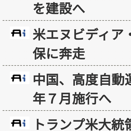
を建設へ
米エヌビディア・
保に奔走
中国、高度自動
年７月施行へ
トランプ米大統