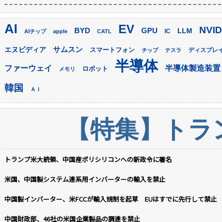
AI
EV
NVID
GPU
BYD
LLM
AIチップ
apple
CATL
IC
サムスン
エヌビディア
スマートフォン
ディスプレ
チップ
テスラ
半導体
ファーウェイ
半導体製造装置
ロボット
メモリ
韓国
ＡＩ
【特集】トラン
トランプ米大統領、中国産ポリシリコンへの新政令に署名
米国、中国製システム連系用インバーターの輸入を禁止
中国製インバーター、米FCCが輸入規制を起草 EUはすでに先行して禁止
中国財政部、46社の米国企業製品の調達を禁止