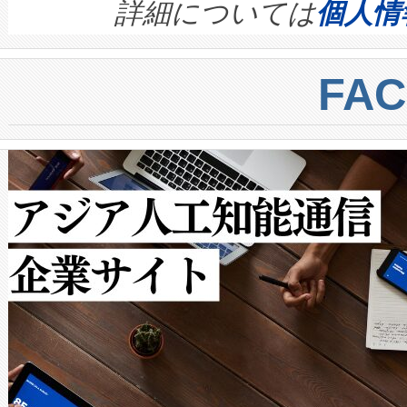
す。ノーマルモードでは、Avia
quality and reliability for AI da
詳細については
個人情
BESS stack to ensure battery qual
ートル先まで検出でき、これは
centers. Voltaiqは、a
トに対して約600メートルに
FA
からシステム統合、試運転、
では、反射率10％のターゲッ
クルの各段階のデータを監視
で向上し、最大検知距離は1,0
[…]
ットだけで最大1キロメートル
ルの変電所周囲を監視でき、
作業と点群処理を簡素化できま
Avia 2は、2種類のFOVオ
× 80°のノーマルモード、長距離
ードを切り替えて使用するこ