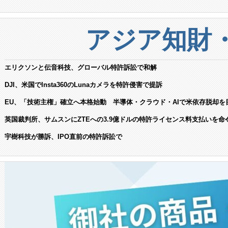
アジア知財
エリクソンと伝音科技、グローバル特許訴訟で和解
DJI、米国でInsta360のLunaカメラを特許侵害で提訴
EU、「技術主権」確立へ本格始動 半導体・クラウド・AIで米依存脱却を
英国裁判所、サムスンにZTEへの3.9億ドルの特許ライセンス料支払いを命
宇樹科技が勝訴、IPO直前の特許訴訟で