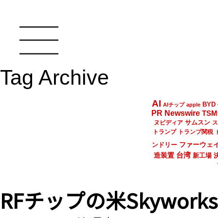
Tag Archive
AI
BYD
AIチップ
apple
PR Newswire
TSM
サムスン
ヌビディア
ス
トランプ
トランプ関税
ファーウェ
ンドリー
台湾
造装置
新工場
RFチップの米Skywork