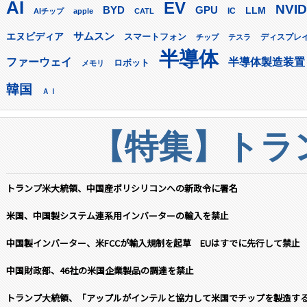
AI
EV
NVID
GPU
BYD
LLM
AIチップ
apple
CATL
IC
サムスン
エヌビディア
スマートフォン
ディスプレ
チップ
テスラ
半導体
ファーウェイ
半導体製造装置
ロボット
メモリ
韓国
ＡＩ
【特集】トラン
トランプ米大統領、中国産ポリシリコンへの新政令に署名
米国、中国製システム連系用インバーターの輸入を禁止
中国製インバーター、米FCCが輸入規制を起草 EUはすでに先行して禁止
中国財政部、46社の米国企業製品の調達を禁止
トランプ大統領、「アップルがインテルと協力して米国でチップを製造す