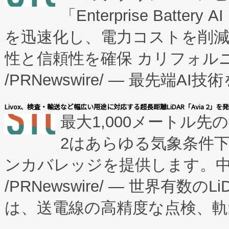
「Enterprise Batte
たNeXは、バイオ医薬品製造
を迅速化し、電力コストを削
従来のフェッドバッチ施設の
性と信頼性を確保 カリフォルニア
に、患者やサプライチェーン
/PRNewswire/ — 最先端
キー方式で拡張性が高く、持
会社エーアイ・アンド：本社横
す。FCCM‑を活用した現地
Livox、検査・輸送など幅広い用途に対応する超長距離LiDAR「Avia 2」を
最大1,000メートル先
President原信平）と、エ
患者にとっての費用負担を大幅
2はあらゆる気象条件
ードするVoltaiqは、日本に
のアクセスを大幅に拡大することができ
ンカバレッジを提供します。中国
ーエネルギー貯蔵システム（B
Fully-Connected Continuous M
/PRNewswire/ — 世界有数の
た。 Voltaiq独自のAI搭
プログラムには、施設設計・内装
は、送電線の高精度な点検、軌
定、統合、導入、運用に至る
に関する技術移転および知的財産