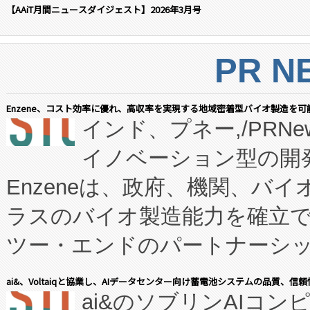
【AAiT月間ニュースダイジェスト】2026年3月号
PR N
Enzene、コスト効率に優れ、高収率を実現する地域密着型バイオ製造を可
インド、プネー,/PRNe
イノベーション型の開発
Enzeneは、政府、機関、バ
ラスのバイオ製造能力を確立
ツー・エンドのパートナーシッ
表しました。 同社の実績あるEnzeneX®
ai&、Voltaiqと協業し、AIデータセンター向け蓄電池システムの品質、信
ai&のソブリンAIコンピ
manufacturing™ (FC