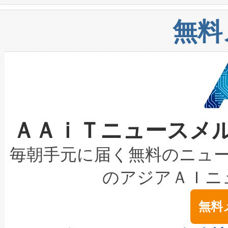
や穀物倉庫におけるバルク材の
安全性を追跡し、確保する事を
構造化トレーニングカリキュ
リューション「Avia 2」を発
増加しているデータセンター
上げおよび商用化段階におけ
無料
したAvia 2は、1,000メ
る電力網に大きな負担をかけ
設備整備および立ち上げ調整
狭視野のFOVを切り替えるこ
事業者の負担軽減という課題
加組織は、Enzeneのバイオ
ケーブル、枝などの細かな対
系統連系を迅速にし、ピーク需
選定された製品について、自
なレーザースポットにより、高
限を超えて利用可能な電力容量
取得できる可能性もあります。
ＡＡｉＴニュースメ
な環境下でも豊かなディテー
持できるよう貢献します。こ
設には、3億～4億ドルかかるこ
キロメートル範囲を検出 Livox Unveil
ービスレベル契約（SLA）違
最高経営責任者（CEO）であるHi
毎朝手元に届く無料のニュ
LiDAR for Inspections, Transpor
テリー性能の劣化によるダウ
す。「当社のfully-connected c
のアジアＡＩニ
は1535 nmレーザーを搭載
念は、現在データセンターが
ームを利用すれば、6,000万～
無料
イズの小径化を実現すること
ます。 Voltaiq provides a comple
きます。この効率性は、フェ