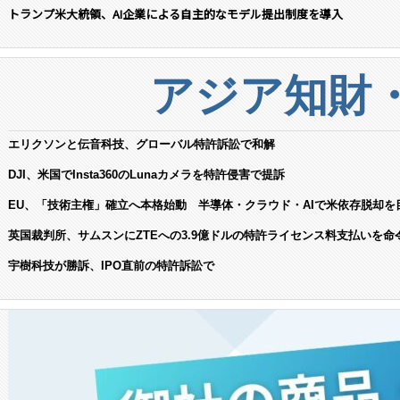
トランプ米大統領、AI企業による自主的なモデル提出制度を導入
アジア知財
エリクソンと伝音科技、グローバル特許訴訟で和解
DJI、米国でInsta360のLunaカメラを特許侵害で提訴
EU、「技術主権」確立へ本格始動 半導体・クラウド・AIで米依存脱却を
英国裁判所、サムスンにZTEへの3.9億ドルの特許ライセンス料支払いを命
宇樹科技が勝訴、IPO直前の特許訴訟で