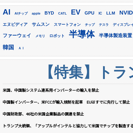
AI
EV
NVID
GPU
BYD
LLM
AIチップ
apple
CATL
IC
サムスン
エヌビディア
スマートフォン
ディスプレ
チップ
テスラ
半導体
ファーウェイ
半導体製造装置
ロボット
メモリ
韓国
ＡＩ
【特集】トラン
米国、中国製システム連系用インバーターの輸入を禁止
中国製インバーター、米FCCが輸入規制を起草 EUはすでに先行して禁止
中国財政部、46社の米国企業製品の調達を禁止
トランプ大統領、「アップルがインテルと協力して米国でチップを製造す