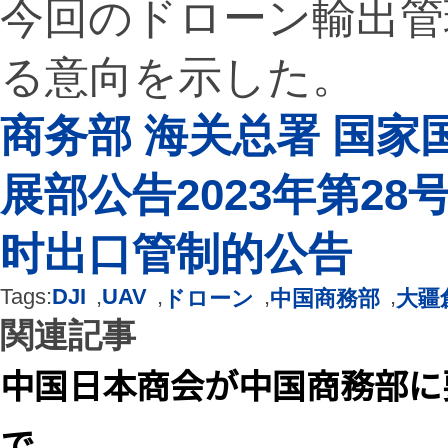
今回のドローン輸出管
る意向を示した。
商务部 海关总署 国家
展部公告2023年第2
时出口管制的公告
Tags:
DJI
,
UAV
,
,
,
ドローン
中国商務部
大疆
関連記事
中国日本商会が中国商務部に
で