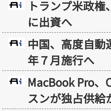
トランプ米政権
に出資へ
中国、高度自動
年７月施行へ
MacBook Pr
スンが独占供給