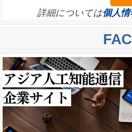
ます。 Voltaiq provides a comple
きます。この効率性は、フェ
す。ノーマルモードでは、Avia
quality and reliability for AI da
詳細については
個人情
BESS stack to ensure battery qual
ートル先まで検出でき、これは
centers. Voltaiqは、a
トに対して約600メートルに
FA
からシステム統合、試運転、
では、反射率10％のターゲッ
クルの各段階のデータを監視
で向上し、最大検知距離は1,0
[…]
ットだけで最大1キロメートル
ルの変電所周囲を監視でき、
作業と点群処理を簡素化できま
Avia 2は、2種類のFOVオ
× 80°のノーマルモード、長距離