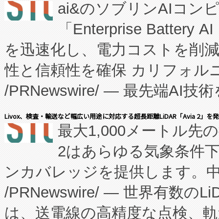
ai&のソブリンAIコンピ
manufacturing™ (FC
「Enterprise Batte
たNeXは、バイオ医薬品製造
を迅速化し、電力コストを削
従来のフェッドバッチ施設の
性と信頼性を確保 カリフォルニア
に、患者やサプライチェーン
/PRNewswire/ — 最先端
キー方式で拡張性が高く、持
会社エーアイ・アンド：本社横
す。FCCM‑を活用した現地
Livox、検査・輸送など幅広い用途に対応する超長距離LiDAR「Avia 2」を
最大1,000メートル先
President原信平）と、エ
患者にとっての費用負担を大幅
2はあらゆる気象条件
ードするVoltaiqは、日本に
のアクセスを大幅に拡大することができ
ンカバレッジを提供します。中国
ーエネルギー貯蔵システム（B
Fully-Connected Continuous M
/PRNewswire/ — 世界有数の
た。 Voltaiq独自のAI搭
プログラムには、施設設計・内装
は、送電線の高精度な点検、軌
定、統合、導入、運用に至る
に関する技術移転および知的財産