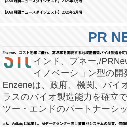
【AAiT月間ニュースダイジェスト】2026年3月号
【AAiT月間ニュースダイジェスト】2026年2月号
PR N
Enzene、コスト効率に優れ、高収率を実現する地域密着型バイオ製造を可
インド、プネー,/PRNe
イノベーション型の開発
Enzeneは、政府、機関、バ
ラスのバイオ製造能力を確立
ツー・エンドのパートナーシッ
表しました。 同社の実績あるEnzeneX®
ai&、Voltaiqと協業し、AIデータセンター向け蓄電池システムの品質、信