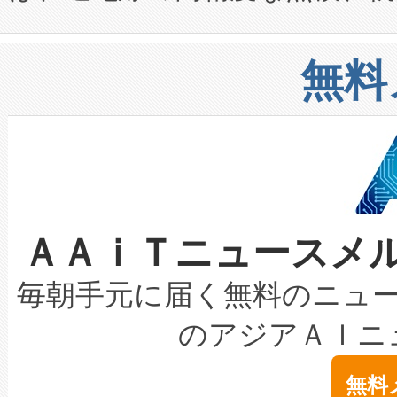
や穀物倉庫におけるバルク材の
安全性を追跡し、確保する事を
構造化トレーニングカリキュ
リューション「Avia 2」を発
増加しているデータセンター
上げおよび商用化段階におけ
無料
したAvia 2は、1,000メ
る電力網に大きな負担をかけ
設備整備および立ち上げ調整
狭視野のFOVを切り替えるこ
事業者の負担軽減という課題
加組織は、Enzeneのバイオ
ケーブル、枝などの細かな対
系統連系を迅速にし、ピーク需
選定された製品について、自
なレーザースポットにより、高
限を超えて利用可能な電力容量
取得できる可能性もあります。
ＡＡｉＴニュースメ
な環境下でも豊かなディテー
持できるよう貢献します。こ
設には、3億～4億ドルかかるこ
キロメートル範囲を検出 Livox Unveil
ービスレベル契約（SLA）違
最高経営責任者（CEO）であるHi
毎朝手元に届く無料のニュ
LiDAR for Inspections, Transpor
テリー性能の劣化によるダウ
す。「当社のfully-connected c
のアジアＡＩニ
は1535 nmレーザーを搭載
念は、現在データセンターが
ームを利用すれば、6,000万～
無料
イズの小径化を実現すること