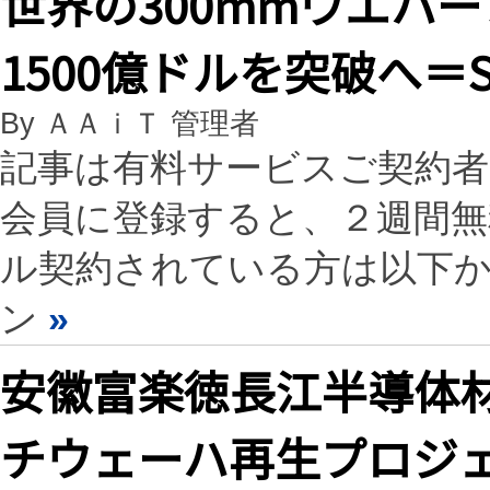
世界の300mmウエハ
1500億ドルを突破へ＝S
By ＡＡｉＴ 管理者
記事は有料サービスご契約
会員に登録すると、２週間
ル契約されている方は以下
ン
»
安徽富楽徳長江半導体材
チウェーハ再生プロジ