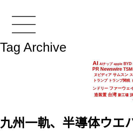
Tag Archive
AI
BYD
AIチップ
apple
PR Newswire
TSM
サムスン
ヌビディア
ス
トランプ
トランプ関税
ファーウェ
ンドリー
台湾
造装置
新工場
九州一軌、半導体ウエ