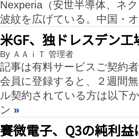
Nexperia（安世半導体
波紋を広げている。中国・オ
米GF、独ドレスデン工
By ＡＡｉＴ 管理者
記事は有料サービスご契約
会員に登録すると、２週間
ル契約されている方は以下
ン
»
賽微電子、Q3の純利益は2