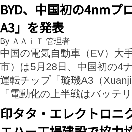
BYD、中国初の4nm
A3」を発表
By ＡＡｉＴ 管理者
中国の電気自動車（EV）大
市）は5月28日、中国初の4
運転チップ「璇璣A3（Xuan
「電動化の上半戦はバッテ
印タタ・エレクトロニク
エハー工場建設で協力