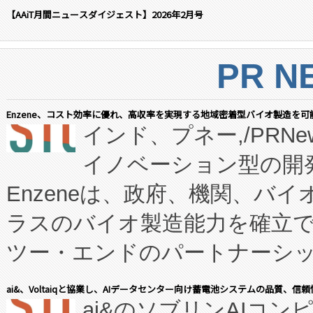
【AAiT月間ニュースダイジェスト】2026年2月号
PR N
Enzene、コスト効率に優れ、高収率を実現する地域密着型バイオ製造を可
インド、プネー,/PRNe
イノベーション型の開発
Enzeneは、政府、機関、バ
ラスのバイオ製造能力を確立
ツー・エンドのパートナーシッ
表しました。 同社の実績あるEnzeneX®
ai&、Voltaiqと協業し、AIデータセンター向け蓄電池システムの品質、信
ai&のソブリンAIコンピ
manufacturing™ (FC