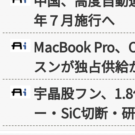
中国、高度自動
年７月施行へ
MacBook Pr
スンが独占供給
宇晶股フン、1.
ー・SiC切断・