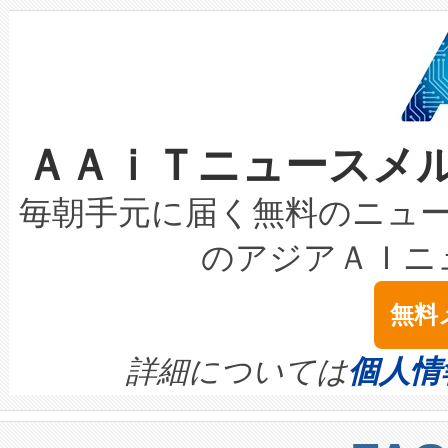
狭視野のFOVを切り替えるこ
事業者の負担軽減という課題
加組織は、Enzeneのバイオ
ケーブル、枝などの細かな対
系統連系を迅速にし、ピーク需
選定された製品について、自
なレーザースポットにより、高
限を超えて利用可能な電力容量
取得できる可能性もあります。
ＡＡｉＴニュースメ
な環境下でも豊かなディテー
持できるよう貢献します。こ
設には、3億～4億ドルかかるこ
キロメートル範囲を検出 Livox Unveil
ービスレベル契約（SLA）違
最高経営責任者（CEO）であるHi
毎朝手元に届く無料のニュ
LiDAR for Inspections, Transpor
テリー性能の劣化によるダウ
す。「当社のfully-connected c
のアジアＡＩニ
は1535 nmレーザーを搭載
念は、現在データセンターが
ームを利用すれば、6,000万～
無料
イズの小径化を実現すること
ます。 Voltaiq provides a comple
きます。この効率性は、フェ
す。ノーマルモードでは、Avia
quality and reliability for AI da
詳細については
個人情
BESS stack to ensure battery qual
ートル先まで検出でき、これは
centers. Voltaiqは、a