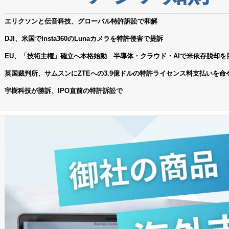
エリクソンと伝音科技、グローバル特許訴訟で和解
DJI、米国でInsta360のLunaカメラを特許侵害で提訴
EU、「技術主権」確立へ本格始動 半導体・クラウド・AIで米依存脱却を
英国裁判所、サムスンにZTEへの3.9億ドルの特許ライセンス料支払いを命
宇樹科技が勝訴、IPO直前の特許訴訟で