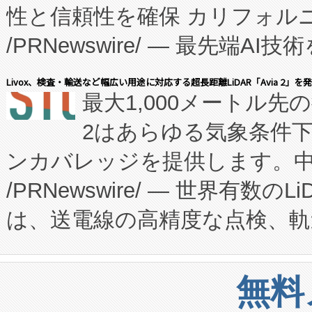
性と信頼性を確保 カリフォルニア
に、患者やサプライチェーン
/PRNewswire/ — 最先端
キー方式で拡張性が高く、持
会社エーアイ・アンド：本社横
す。FCCM‑を活用した現地
Livox、検査・輸送など幅広い用途に対応する超長距離LiDAR「Avia 2」を
最大1,000メートル先
President原信平）と、エ
患者にとっての費用負担を大幅
2はあらゆる気象条件
ードするVoltaiqは、日本に
のアクセスを大幅に拡大することができ
ンカバレッジを提供します。中国
ーエネルギー貯蔵システム（B
Fully-Connected Continuous M
/PRNewswire/ — 世界有数の
た。 Voltaiq独自のAI搭
プログラムには、施設設計・内装
は、送電線の高精度な点検、軌
定、統合、導入、運用に至る
に関する技術移転および知的財産
や穀物倉庫におけるバルク材の
安全性を追跡し、確保する事を
構造化トレーニングカリキュ
リューション「Avia 2」を発
増加しているデータセンター
上げおよび商用化段階におけ
無料
したAvia 2は、1,000メ
る電力網に大きな負担をかけ
設備整備および立ち上げ調整