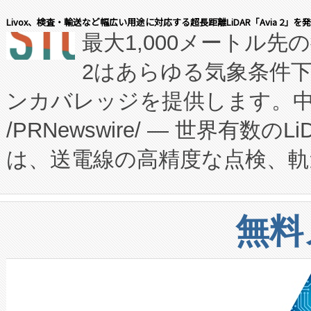
会社エーアイ・アンド：本社横
す。FCCM‑を活用した現地
Livox、検査・輸送など幅広い用途に対応する超長距離LiDAR「Avia 2」を
最大1,000メートル先
President原信平）と、エ
患者にとっての費用負担を大幅
2はあらゆる気象条件
ードするVoltaiqは、日本に
のアクセスを大幅に拡大することができ
ンカバレッジを提供します。中国
ーエネルギー貯蔵システム（B
Fully-Connected Continuous M
/PRNewswire/ — 世界有数の
た。 Voltaiq独自のAI搭
プログラムには、施設設計・内装
は、送電線の高精度な点検、軌
定、統合、導入、運用に至る
に関する技術移転および知的財産
や穀物倉庫におけるバルク材の
安全性を追跡し、確保する事を
構造化トレーニングカリキュ
リューション「Avia 2」を発
増加しているデータセンター
上げおよび商用化段階におけ
無料
したAvia 2は、1,000メ
る電力網に大きな負担をかけ
設備整備および立ち上げ調整
狭視野のFOVを切り替えるこ
事業者の負担軽減という課題
加組織は、Enzeneのバイオ
ケーブル、枝などの細かな対
系統連系を迅速にし、ピーク需
選定された製品について、自