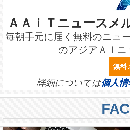
なレーザースポットにより、高
限を超えて利用可能な電力容量
取得できる可能性もあります。
ＡＡｉＴニュースメ
な環境下でも豊かなディテー
持できるよう貢献します。こ
設には、3億～4億ドルかかるこ
キロメートル範囲を検出 Livox Unveil
ービスレベル契約（SLA）違
最高経営責任者（CEO）であるHi
毎朝手元に届く無料のニュ
LiDAR for Inspections, Transpor
テリー性能の劣化によるダウ
す。「当社のfully-connected c
のアジアＡＩニ
は1535 nmレーザーを搭載
念は、現在データセンターが
ームを利用すれば、6,000万～
無料
イズの小径化を実現すること
ます。 Voltaiq provides a comple
きます。この効率性は、フェ
す。ノーマルモードでは、Avia
quality and reliability for AI da
詳細については
個人情
BESS stack to ensure battery qual
ートル先まで検出でき、これは
centers. Voltaiqは、a
トに対して約600メートルに
FA
からシステム統合、試運転、
では、反射率10％のターゲッ
クルの各段階のデータを監視
で向上し、最大検知距離は1,0