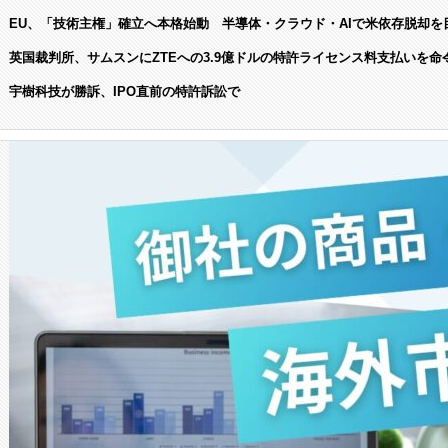
EU、「技術主権」確立へ本格始動 半導体・クラウド・AIで米依存脱却を
英国裁判所、サムスンにZTEへの3.9億ドルの特許ライセンス料支払いを命
宇樹科技が勝訴、IPO直前の特許訴訟で