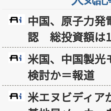
中国、原子力発
認 総投資額は1
米国、中国製光
検討か＝報道
米エヌビディア