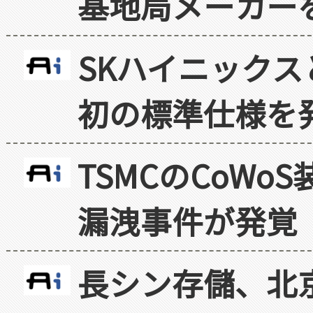
基地局メーカー
SKハイニックス
初の標準仕様を
TSMCのCoW
漏洩事件が発覚
長シン存儲、北京