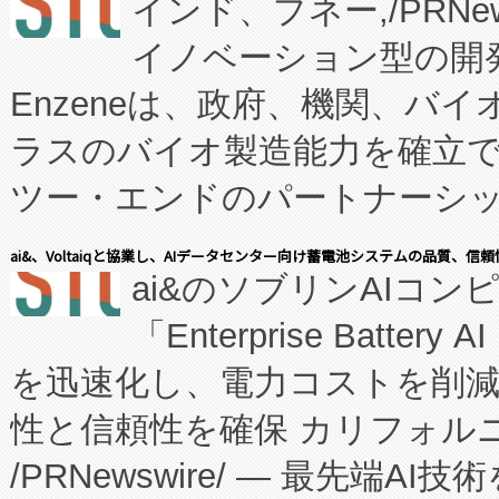
インド、プネー,/PRNe
イノベーション型の開発
Enzeneは、政府、機関、バ
ラスのバイオ製造能力を確立
ツー・エンドのパートナーシッ
表しました。 同社の実績あるEnzeneX®
ai&、Voltaiqと協業し、AIデータセンター向け蓄電池システムの品質、信
ai&のソブリンAIコンピ
manufacturing™ (FC
「Enterprise Batte
たNeXは、バイオ医薬品製造
を迅速化し、電力コストを削
従来のフェッドバッチ施設の
性と信頼性を確保 カリフォルニア
に、患者やサプライチェーン
/PRNewswire/ — 最先端
キー方式で拡張性が高く、持