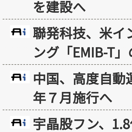
を建設へ
聯発科技、米イ
ング「EMIB-T
中国、高度自動
年７月施行へ
宇晶股フン、1.