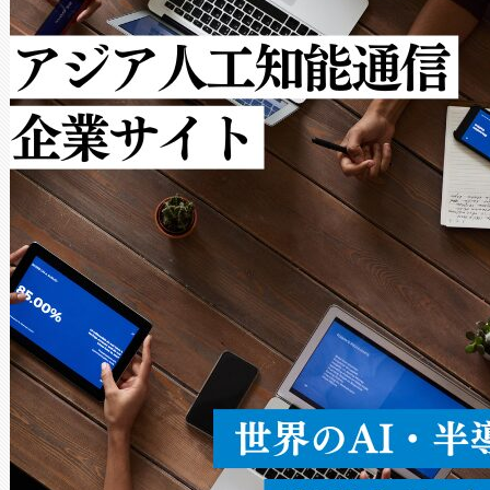
[…]
ットだけで最大1キロメートル
ルの変電所周囲を監視でき、
作業と点群処理を簡素化できま
Avia 2は、2種類のFOVオ
× 80°のノーマルモード、長距離
ードを切り替えて使用するこ
ることなく、単一のデバイス
うにします。遠距離まで届く
密度なスキャ
[…]