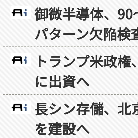
御微半導体、90
パターン欠陥検
トランプ米政権
に出資へ
長シン存儲、北京
を建設へ