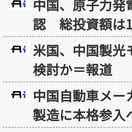
中国、原子力発
認 総投資額は1
米国、中国製光
検討か＝報道
中国自動車メー
製造に本格参入