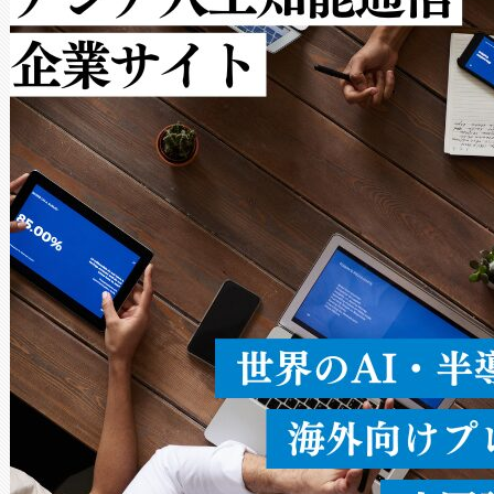
ルの変電所周囲を監視でき、
作業と点群処理を簡素化できま
Avia 2は、2種類のFOVオ
× 80°のノーマルモード、長距離
ードを切り替えて使用するこ
ることなく、単一のデバイス
うにします。遠距離まで届く
密度なスキャ
[…]