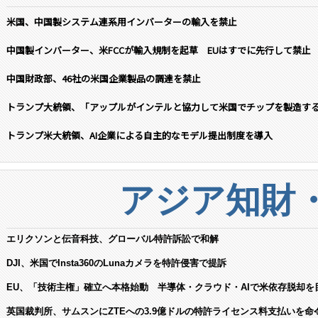
米国、中国製システム連系用インバーターの輸入を禁止
中国製インバーター、米FCCが輸入規制を起草 EUはすでに先行して禁止
中国財政部、46社の米国企業製品の調達を禁止
トランプ大統領、「アップルがインテルと協力して米国でチップを製造す
トランプ米大統領、AI企業による自主的なモデル提出制度を導入
アジア知財
エリクソンと伝音科技、グローバル特許訴訟で和解
DJI、米国でInsta360のLunaカメラを特許侵害で提訴
EU、「技術主権」確立へ本格始動 半導体・クラウド・AIで米依存脱却を
英国裁判所、サムスンにZTEへの3.9億ドルの特許ライセンス料支払いを命