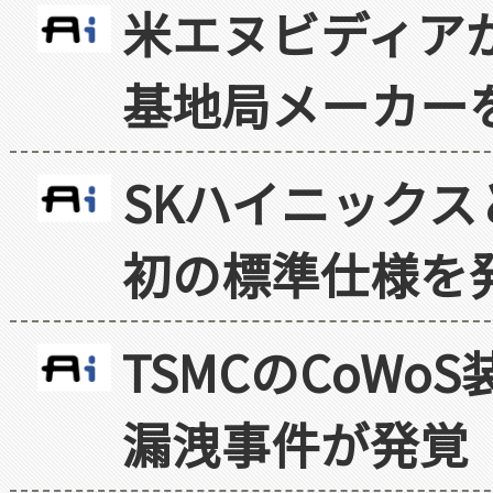
米エヌビディア
基地局メーカー
SKハイニックス
初の標準仕様を
TSMCのCoW
漏洩事件が発覚