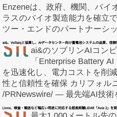
Enzeneは、政府、機関、バ
ラスのバイオ製造能力を確立
ツー・エンドのパートナーシッ
表しました。 同社の実績あるEnzeneX®
ai&、Voltaiqと協業し、AIデータセンター向け蓄電池システムの品質、信
ai&のソブリンAIコンピ
manufacturing™ (FC
「Enterprise Batte
たNeXは、バイオ医薬品製造
を迅速化し、電力コストを削
従来のフェッドバッチ施設の
性と信頼性を確保 カリフォルニア
に、患者やサプライチェーン
/PRNewswire/ — 最先端
キー方式で拡張性が高く、持
会社エーアイ・アンド：本社横
す。FCCM‑を活用した現地
Livox、検査・輸送など幅広い用途に対応する超長距離LiDAR「Avia 2」を
最大1,000メートル先
President原信平）と、エ
患者にとっての費用負担を大幅