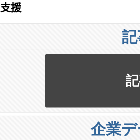
支援
記
記
企業デ