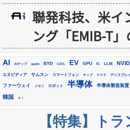
聯発科技、米イ
ング「EMIB-T
AI
EV
NVID
GPU
BYD
LLM
AIチップ
apple
CATL
IC
サムスン
エヌビディア
スマートフォン
ディスプレ
チップ
テスラ
半導体
ファーウェイ
半導体製造装置
ロボット
メモリ
韓国
ＡＩ
【特集】トラン