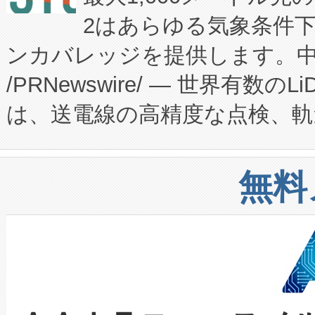
2はあらゆる気象条件
ードするVoltaiqは、日本に
のアクセスを大幅に拡大することができ
ンカバレッジを提供します。中国
ーエネルギー貯蔵システム（B
Fully-Connected Continuous M
/PRNewswire/ — 世界有数の
た。 Voltaiq独自のAI搭
プログラムには、施設設計・内装
は、送電線の高精度な点検、軌
定、統合、導入、運用に至る
に関する技術移転および知的財産
や穀物倉庫におけるバルク材の
安全性を追跡し、確保する事を
構造化トレーニングカリキュ
リューション「Avia 2」を発
増加しているデータセンター
上げおよび商用化段階におけ
無料
したAvia 2は、1,000メ
る電力網に大きな負担をかけ
設備整備および立ち上げ調整
狭視野のFOVを切り替えるこ
事業者の負担軽減という課題
加組織は、Enzeneのバイオ
ケーブル、枝などの細かな対
系統連系を迅速にし、ピーク需
選定された製品について、自
なレーザースポットにより、高
限を超えて利用可能な電力容量
取得できる可能性もあります。