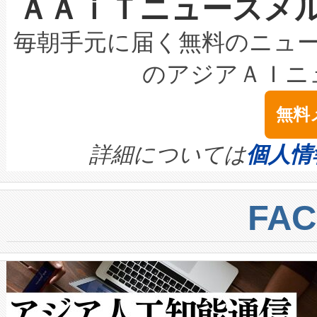
ＡＡｉＴニュースメ
な環境下でも豊かなディテー
持できるよう貢献します。こ
設には、3億～4億ドルかかるこ
キロメートル範囲を検出 Livox Unveil
ービスレベル契約（SLA）違
最高経営責任者（CEO）であるHi
毎朝手元に届く無料のニュ
LiDAR for Inspections, Transpor
テリー性能の劣化によるダウ
す。「当社のfully-connected c
のアジアＡＩニ
は1535 nmレーザーを搭載
念は、現在データセンターが
ームを利用すれば、6,000万～
無料
イズの小径化を実現すること
ます。 Voltaiq provides a comple
きます。この効率性は、フェ
す。ノーマルモードでは、Avia
quality and reliability for AI da
詳細については
個人情
BESS stack to ensure battery qual
ートル先まで検出でき、これは
centers. Voltaiqは、a
トに対して約600メートルに
FA
からシステム統合、試運転、
では、反射率10％のターゲッ
クルの各段階のデータを監視
で向上し、最大検知距離は1,0
[…]
ットだけで最大1キロメートル