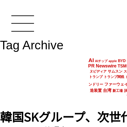
Tag Archive
AI
BYD
AIチップ
apple
PR Newswire
TSM
サムスン
ヌビディア
ス
トランプ
トランプ関税
ファーウェ
ンドリー
台湾
造装置
新工場
韓国SKグループ、次世