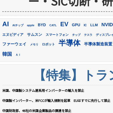
ー・SiC切断・
AI
EV
NVID
GPU
BYD
LLM
AIチップ
apple
CATL
IC
サムスン
エヌビディア
スマートフォン
ディスプレ
チップ
テスラ
半導体
ファーウェイ
半導体製造装置
ロボット
メモリ
韓国
ＡＩ
【特集】トラン
米国、中国製システム連系用インバーターの輸入を禁止
中国製インバーター、米FCCが輸入規制を起草 EUはすでに先行して禁止
中国財政部、46社の米国企業製品の調達を禁止