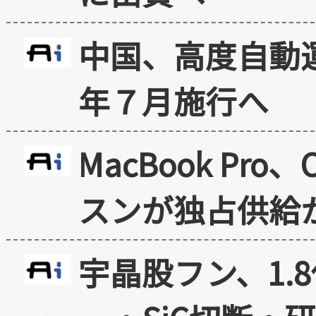
中国、高度自動
年７月施行へ
MacBook Pr
スンが独占供給
宇晶股フン、1.