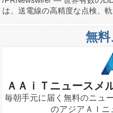
/PRNewswire/ — 世界有数の
た。 Voltaiq独自のAI搭
プログラムには、施設設計・内装
は、送電線の高精度な点検、軌
定、統合、導入、運用に至る
に関する技術移転および知的財産
や穀物倉庫におけるバルク材の
安全性を追跡し、確保する事を
構造化トレーニングカリキュ
リューション「Avia 2」を発
増加しているデータセンター
上げおよび商用化段階におけ
無料
したAvia 2は、1,000メ
る電力網に大きな負担をかけ
設備整備および立ち上げ調整
狭視野のFOVを切り替えるこ
事業者の負担軽減という課題
加組織は、Enzeneのバイオ
ケーブル、枝などの細かな対
系統連系を迅速にし、ピーク需
選定された製品について、自
なレーザースポットにより、高
限を超えて利用可能な電力容量
取得できる可能性もあります。
ＡＡｉＴニュースメ
な環境下でも豊かなディテー
持できるよう貢献します。こ
設には、3億～4億ドルかかるこ
キロメートル範囲を検出 Livox Unveil
ービスレベル契約（SLA）違
最高経営責任者（CEO）であるHi
毎朝手元に届く無料のニュ
LiDAR for Inspections, Transpor
テリー性能の劣化によるダウ
す。「当社のfully-connected c
のアジアＡＩニ