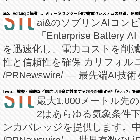
表しました。 同社の実績あるEnzeneX®
ai&、Voltaiqと協業し、AIデータセンター向け蓄電池システムの品質、信
ai&のソブリンAIコンピ
manufacturing™ (FC
「Enterprise Batte
たNeXは、バイオ医薬品製造
を迅速化し、電力コストを削
従来のフェッドバッチ施設の
性と信頼性を確保 カリフォルニア
に、患者やサプライチェーン
/PRNewswire/ — 最先端
キー方式で拡張性が高く、持
会社エーアイ・アンド：本社横
す。FCCM‑を活用した現地
Livox、検査・輸送など幅広い用途に対応する超長距離LiDAR「Avia 2」を
最大1,000メートル先
President原信平）と、エ
患者にとっての費用負担を大幅
2はあらゆる気象条件
ードするVoltaiqは、日本に
のアクセスを大幅に拡大することができ
ンカバレッジを提供します。中国
ーエネルギー貯蔵システム（B
Fully-Connected Continuous M