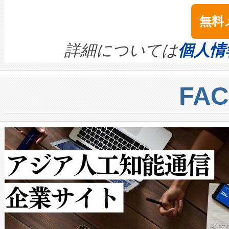
は1535 nmレーザーを搭載
念は、現在データセンターが
ームを利用すれば、6,000万～
無料
イズの小径化を実現すること
ます。 Voltaiq provides a comple
きます。この効率性は、フェ
す。ノーマルモードでは、Avia
quality and reliability for AI da
詳細については
個人情
BESS stack to ensure battery qual
ートル先まで検出でき、これは
centers. Voltaiqは、a
トに対して約600メートルに
FA
からシステム統合、試運転、
では、反射率10％のターゲッ
クルの各段階のデータを監視
で向上し、最大検知距離は1,0
[…]
ットだけで最大1キロメートル
ルの変電所周囲を監視でき、
作業と点群処理を簡素化できま
Avia 2は、2種類のFOVオ