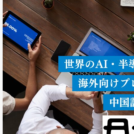
× 80°のノーマルモード、長距離
ードを切り替えて使用するこ
ることなく、単一のデバイス
うにします。遠距離まで届く
密度なスキャ
[…]