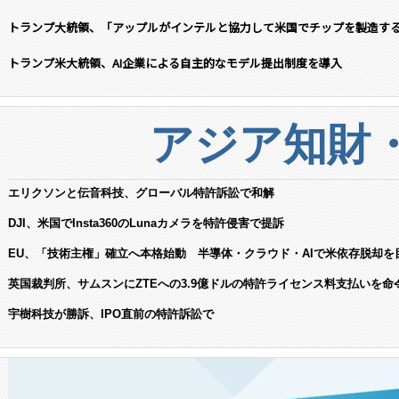
トランプ大統領、「アップルがインテルと協力して米国でチップを製造す
トランプ米大統領、AI企業による自主的なモデル提出制度を導入
アジア知財
エリクソンと伝音科技、グローバル特許訴訟で和解
DJI、米国でInsta360のLunaカメラを特許侵害で提訴
EU、「技術主権」確立へ本格始動 半導体・クラウド・AIで米依存脱却を
英国裁判所、サムスンにZTEへの3.9億ドルの特許ライセンス料支払いを命
宇樹科技が勝訴、IPO直前の特許訴訟で