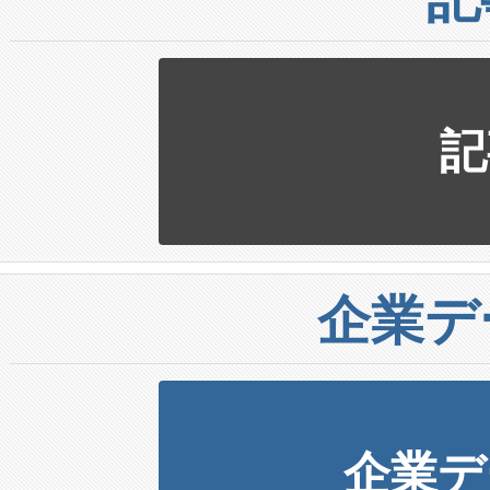
記
企業デ
企業デ