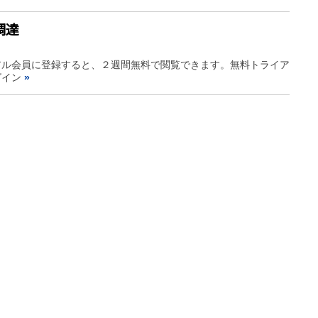
調達
アル会員に登録すると、２週間無料で閲覧できます。無料トライア
グイン
»