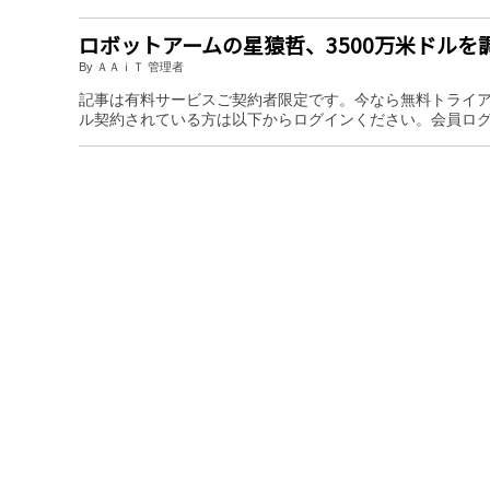
ロボットアームの星猿哲、3500万米ドルを
By ＡＡｉＴ 管理者
記事は有料サービスご契約者限定です。今なら無料トライ
ル契約されている方は以下からログインください。会員ロ