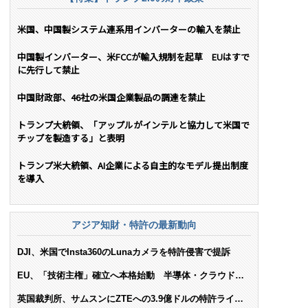
米国、中国製システム連系用インバーターの輸入を禁止
中国製インバーター、米FCCが輸入規制を起草 EUはすで
に先行して禁止
中国財政部、46社の米国企業製品の調達を禁止
トランプ大統領、「アップルがインテルと協力して米国で
チップを製造する」と表明
トランプ米大統領、AI企業による自主的なモデル提出制度
を導入
アジア知財・特許の最新動向
DJI、米国でInsta360のLunaカメラを特許侵害で提訴
EU、「技術主権」確立へ本格始動 半導体・クラウド・
AIで米依存脱却を目指す
英国裁判所、サムスンにZTEへの3.9億ドルの特許ライセ