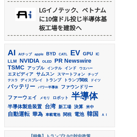
LGイノテック、ベトナム
に10億ドル投じ半導体基
板工場を建設へ
AI
EV
GPU
BYD
AIチップ
apple
CATL
IC
PR Newswire
NVIDIA
LLM
OLED
TSMC
アップル
インド
インテル
ウエハー
サムスン
エヌビディア
スマートフォン
チップ
トランプ
ディスプレイ
トランプ関税
テスラ
ドイツ
バッテリー
ファウンドリー
パワー半導体
半導体
ファーウェイ
ロボット
メモリ
台湾
半導体製造装置
決算
新工場
米中
韓国
自動運転
華為
電池
関税
車載電池
ＡＩ
【特集】トランプ2.0の対中政策