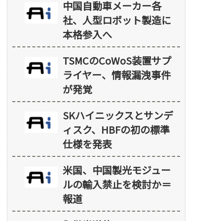
中国自動車メーカー各
社、人型ロボット製造に
本格参入へ
TSMCのCoWoS装置サプ
ライヤー、情報漏洩事件
が発覚
SKハイニックスとサンデ
ィスク、HBFの初の標準
仕様を発表
米国、中国製光モジュー
ルの輸入禁止を検討か＝
報道