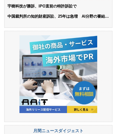
ンス料支払いを命令
宇樹科技が勝訴、IPO直前の特許訴訟で
中国裁判所の知的財産訴訟、25年は急増 AI分野の審結件
数は25.6%増
月間ニュースダイジェスト