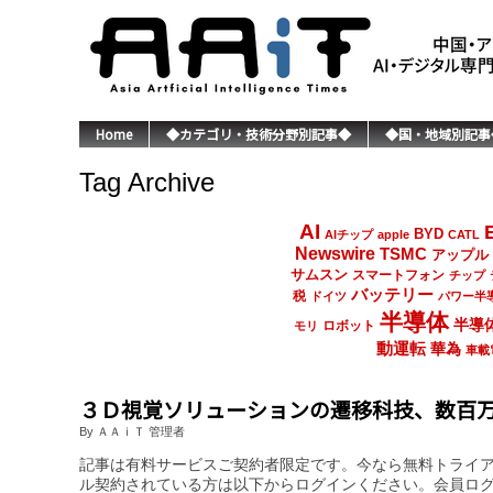
Home
◆カテゴリ・技術分野別記事◆
◆国・地域別記事
Tag Archive
AI
BYD
AIチップ
apple
CATL
Newswire
TSMC
アップル
サムスン
スマートフォン
チップ
バッテリー
税
ドイツ
パワー半
半導体
半導
ロボット
モリ
動運転
華為
車載
３Ｄ視覚ソリューションの遷移科技、数百
By ＡＡｉＴ 管理者
記事は有料サービスご契約者限定です。今なら無料トライ
ル契約されている方は以下からログインください。会員ロ