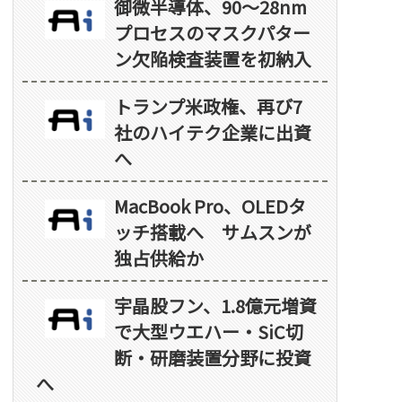
御微半導体、90～28nm
プロセスのマスクパター
ン欠陥検査装置を初納入
トランプ米政権、再び7
社のハイテク企業に出資
へ
MacBook Pro、OLEDタ
ッチ搭載へ サムスンが
独占供給か
宇晶股フン、1.8億元増資
で大型ウエハー・SiC切
断・研磨装置分野に投資
へ