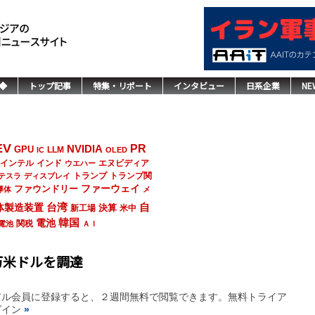
◆
トップ記事
特集・リポート
インタビュー
日系企業
NE
EV
NVIDIA
PR
GPU
LLM
IC
OLED
インド
エヌビディア
インテル
ウエハー
トランプ
トランプ関
テスラ
ディスプレイ
ファーウェイ
ファウンドリー
導体
メ
台湾
自
体製造装置
決算
新工場
米中
韓国
電池
関税
電池
ＡＩ
万米ドルを調達
アル会員に登録すると、２週間無料で閲覧できます。無料トライア
グイン
»