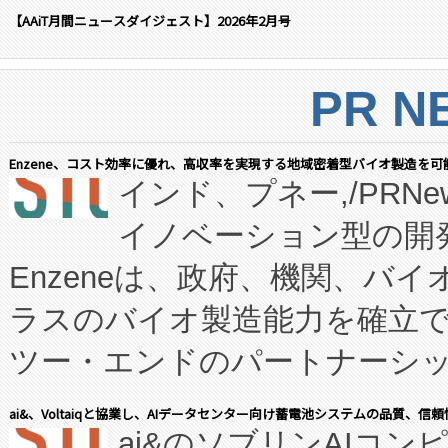
【AAiT月間ニュースダイジェスト】2026年2月号
PR N
Enzene、コスト効率に優れ、高収率を実現する地域密着型バイオ製造を可
インド、プネー,/PRNe
イノベーション型の開発
Enzeneは、政府、機関、バ
ラスのバイオ製造能力を確立
ツー・エンドのパートナーシッ
表しました。 同社の実績あるEnzeneX®
ai&、Voltaiqと協業し、AIデータセンター向け蓄電池システムの品質、信
ai&のソブリンAIコンピ
manufacturing™ (FC