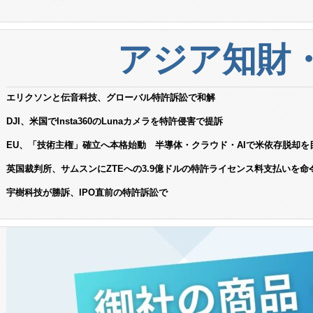
アジア知財
エリクソンと伝音科技、グローバル特許訴訟で和解
DJI、米国でInsta360のLunaカメラを特許侵害で提訴
EU、「技術主権」確立へ本格始動 半導体・クラウド・AIで米依存脱却を
英国裁判所、サムスンにZTEへの3.9億ドルの特許ライセンス料支払いを命
宇樹科技が勝訴、IPO直前の特許訴訟で