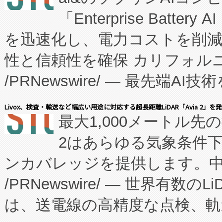
「Enterprise Batte
たNeXは、バイオ医薬品製造
を迅速化し、電力コストを削
従来のフェッドバッチ施設の
性と信頼性を確保 カリフォルニア
に、患者やサプライチェーン
/PRNewswire/ — 最先端
キー方式で拡張性が高く、持
会社エーアイ・アンド：本社横
す。FCCM‑を活用した現地
Livox、検査・輸送など幅広い用途に対応する超長距離LiDAR「Avia 2」を
最大1,000メートル先
President原信平）と、エ
患者にとっての費用負担を大幅
2はあらゆる気象条件
ードするVoltaiqは、日本に
のアクセスを大幅に拡大することができ
ンカバレッジを提供します。中国
ーエネルギー貯蔵システム（B
Fully-Connected Continuous M
/PRNewswire/ — 世界有数の
た。 Voltaiq独自のAI搭
プログラムには、施設設計・内装
は、送電線の高精度な点検、軌
定、統合、導入、運用に至る
に関する技術移転および知的財産