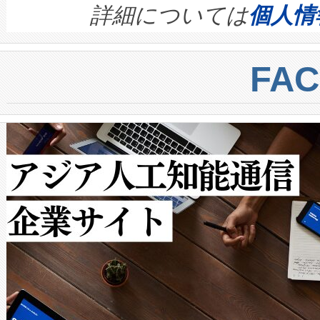
す。ノーマルモードでは、Avia
quality and reliability for AI da
詳細については
個人情
BESS stack to ensure battery qual
ートル先まで検出でき、これは
centers. Voltaiqは、a
トに対して約600メートルに
FA
からシステム統合、試運転、
では、反射率10％のターゲッ
クルの各段階のデータを監視
で向上し、最大検知距離は1,0
[…]
ットだけで最大1キロメートル
ルの変電所周囲を監視でき、
作業と点群処理を簡素化できま
Avia 2は、2種類のFOVオ
× 80°のノーマルモード、長距離
ードを切り替えて使用するこ