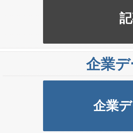
記
企業デ
企業デ