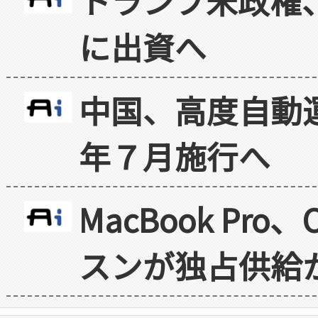
トランプ米政権
に出資へ
中国、高度自動
年７月施行へ
MacBook Pr
スンが独占供給