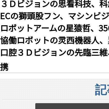
３Ｄビジョンの思看科技、科創
ECの獅頭股フン、マシンビ
ロボットアームの星猿哲、35
協働ロボットの灵西機器人、
口腔３Ｄビジョンの先臨三維
携
記