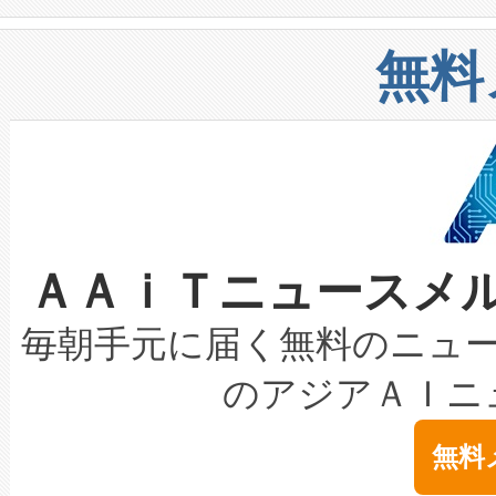
や穀物倉庫におけるバルク材の
安全性を追跡し、確保する事を
構造化トレーニングカリキュ
リューション「Avia 2」を発
増加しているデータセンター
上げおよび商用化段階におけ
無料
したAvia 2は、1,000メ
る電力網に大きな負担をかけ
設備整備および立ち上げ調整
狭視野のFOVを切り替えるこ
事業者の負担軽減という課題
加組織は、Enzeneのバイオ
ケーブル、枝などの細かな対
系統連系を迅速にし、ピーク需
選定された製品について、自
なレーザースポットにより、高
限を超えて利用可能な電力容量
取得できる可能性もあります。
ＡＡｉＴニュースメ
な環境下でも豊かなディテー
持できるよう貢献します。こ
設には、3億～4億ドルかかるこ
キロメートル範囲を検出 Livox Unveil
ービスレベル契約（SLA）違
最高経営責任者（CEO）であるHi
毎朝手元に届く無料のニュ
LiDAR for Inspections, Transpor
テリー性能の劣化によるダウ
す。「当社のfully-connected c
のアジアＡＩニ
は1535 nmレーザーを搭載
念は、現在データセンターが
ームを利用すれば、6,000万～
無料
イズの小径化を実現すること
ます。 Voltaiq provides a comple
きます。この効率性は、フェ