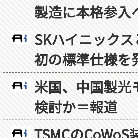
製造に本格参入
SKハイニックス
初の標準仕様を
米国、中国製光
検討か＝報道
TSMCのCoW