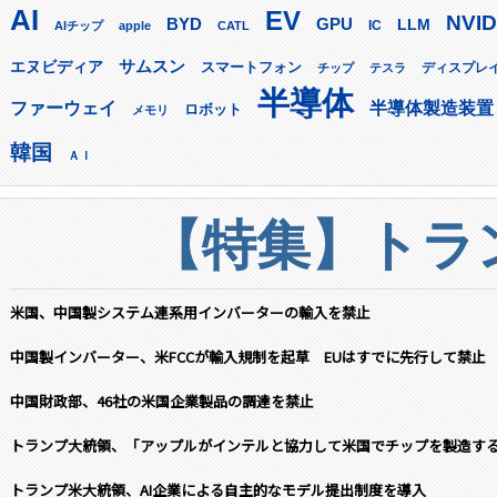
AI
EV
NVID
GPU
BYD
LLM
AIチップ
apple
CATL
IC
サムスン
エヌビディア
スマートフォン
ディスプレ
チップ
テスラ
半導体
ファーウェイ
半導体製造装置
ロボット
メモリ
韓国
ＡＩ
【特集】トラン
米国、中国製システム連系用インバーターの輸入を禁止
中国製インバーター、米FCCが輸入規制を起草 EUはすでに先行して禁止
中国財政部、46社の米国企業製品の調達を禁止
トランプ大統領、「アップルがインテルと協力して米国でチップを製造す
トランプ米大統領、AI企業による自主的なモデル提出制度を導入