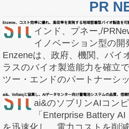
PR N
Enzene、コスト効率に優れ、高収率を実現する地域密着型バイオ製造を可
インド、プネー,/PRNe
イノベーション型の開発
Enzeneは、政府、機関、バ
ラスのバイオ製造能力を確立
ツー・エンドのパートナーシッ
表しました。 同社の実績あるEnzeneX®
ai&、Voltaiqと協業し、AIデータセンター向け蓄電池システムの品質、信
ai&のソブリンAIコンピ
manufacturing™ (FC
「Enterprise Batte
たNeXは、バイオ医薬品製造
を迅速化し、電力コストを削
従来のフェッドバッチ施設の