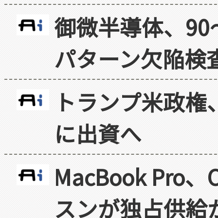
御微半導体、90
パターン欠陥検
トランプ米政権
に出資へ
MacBook Pr
スンが独占供給