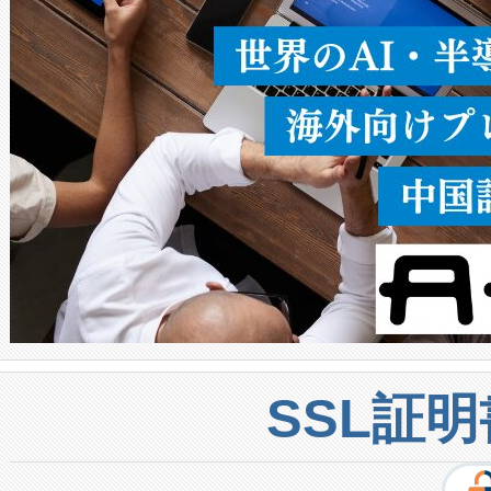
密度なスキャ
[…]
SSL証