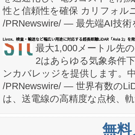
性と信頼性を確保 カリフォルニア
に、患者やサプライチェーン
/PRNewswire/ — 最先端
キー方式で拡張性が高く、持
会社エーアイ・アンド：本社横
す。FCCM‑を活用した現地
Livox、検査・輸送など幅広い用途に対応する超長距離LiDAR「Avia 2」を
最大1,000メートル先
President原信平）と、エ
患者にとっての費用負担を大幅
2はあらゆる気象条件
ードするVoltaiqは、日本に
のアクセスを大幅に拡大することができ
ンカバレッジを提供します。中国
ーエネルギー貯蔵システム（B
Fully-Connected Continuous M
/PRNewswire/ — 世界有数の
た。 Voltaiq独自のAI搭
プログラムには、施設設計・内装
は、送電線の高精度な点検、軌
定、統合、導入、運用に至る
に関する技術移転および知的財産
や穀物倉庫におけるバルク材の
安全性を追跡し、確保する事を
構造化トレーニングカリキュ
リューション「Avia 2」を発
増加しているデータセンター
上げおよび商用化段階におけ
無料