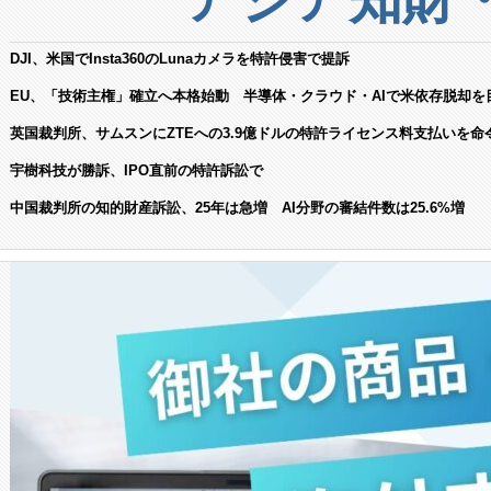
DJI、米国でInsta360のLunaカメラを特許侵害で提訴
EU、「技術主権」確立へ本格始動 半導体・クラウド・AIで米依存脱却を
英国裁判所、サムスンにZTEへの3.9億ドルの特許ライセンス料支払いを命
宇樹科技が勝訴、IPO直前の特許訴訟で
中国裁判所の知的財産訴訟、25年は急増 AI分野の審結件数は25.6%増