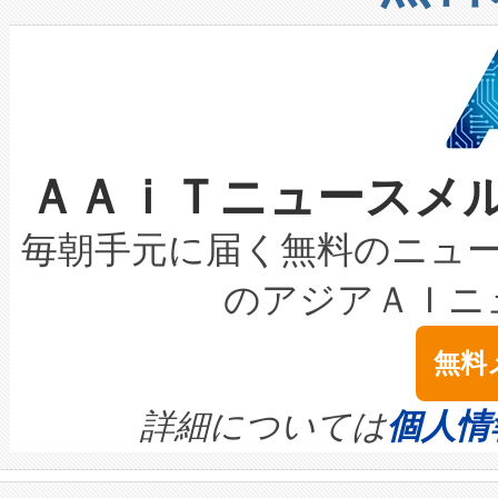
したAvia 2は、1,000メ
る電力網に大きな負担をかけ
設備整備および立ち上げ調整
狭視野のFOVを切り替えるこ
事業者の負担軽減という課題
加組織は、Enzeneのバイオ
ケーブル、枝などの細かな対
系統連系を迅速にし、ピーク需
選定された製品について、自
なレーザースポットにより、高
限を超えて利用可能な電力容量
取得できる可能性もあります。
ＡＡｉＴニュースメ
な環境下でも豊かなディテー
持できるよう貢献します。こ
設には、3億～4億ドルかかるこ
キロメートル範囲を検出 Livox Unveil
ービスレベル契約（SLA）違
最高経営責任者（CEO）であるHi
毎朝手元に届く無料のニュ
LiDAR for Inspections, Transpor
テリー性能の劣化によるダウ
す。「当社のfully-connected c
のアジアＡＩニ
は1535 nmレーザーを搭載
念は、現在データセンターが
ームを利用すれば、6,000万～
無料
イズの小径化を実現すること
ます。 Voltaiq provides a comple
きます。この効率性は、フェ
す。ノーマルモードでは、Avia
quality and reliability for AI da
詳細については
個人情
BESS stack to ensure battery qual
ートル先まで検出でき、これは