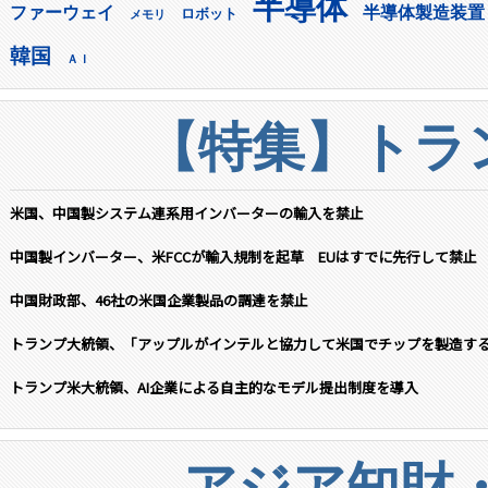
半導体
ファーウェイ
半導体製造装置
ロボット
メモリ
韓国
ＡＩ
【特集】トラン
米国、中国製システム連系用インバーターの輸入を禁止
中国製インバーター、米FCCが輸入規制を起草 EUはすでに先行して禁止
中国財政部、46社の米国企業製品の調達を禁止
トランプ大統領、「アップルがインテルと協力して米国でチップを製造す
トランプ米大統領、AI企業による自主的なモデル提出制度を導入
アジア知財