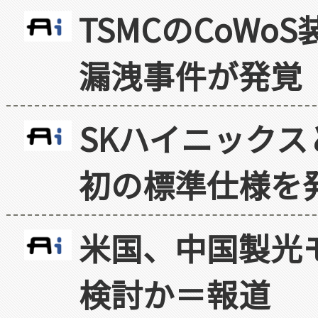
TSMCのCoW
漏洩事件が発覚
SKハイニックス
初の標準仕様を
米国、中国製光
検討か＝報道