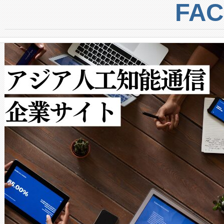
centers. Voltaiqは、a
トに対して約600メートルに
FA
からシステム統合、試運転、
では、反射率10％のターゲッ
クルの各段階のデータを監視
で向上し、最大検知距離は1,0
[…]
ットだけで最大1キロメートル
ルの変電所周囲を監視でき、
作業と点群処理を簡素化できま
Avia 2は、2種類のFOVオ
× 80°のノーマルモード、長距離
ードを切り替えて使用するこ
ることなく、単一のデバイス
うにします。遠距離まで届く