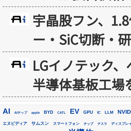
宇晶股フン、1.
ー・SiC切断・
LGイノテック、
半導体基板工場
AI
EV
NVID
GPU
BYD
LLM
AIチップ
apple
CATL
IC
サムスン
エヌビディア
スマートフォン
ディスプレ
チップ
テスラ