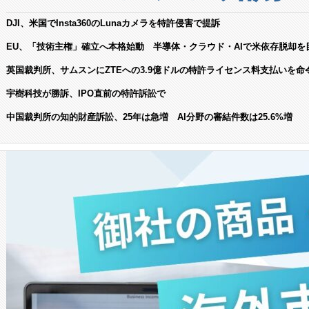
DJI、米国でInsta360のLunaカメラを特許侵害で提訴
EU、「技術主権」確立へ本格始動 半導体・クラウド・AIで米依存脱却を
英国裁判所、サムスンにZTEへの3.9億ドルの特許ライセンス料支払いを命
宇樹科技が勝訴、IPO直前の特許訴訟で
中国裁判所の知的財産訴訟、25年は急増 AI分野の審結件数は25.6%増