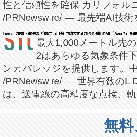
性と信頼性を確保 カリフォルニア
に、患者やサプライチェーン
/PRNewswire/ — 最先端
キー方式で拡張性が高く、持
会社エーアイ・アンド：本社横
す。FCCM‑を活用した現地
Livox、検査・輸送など幅広い用途に対応する超長距離LiDAR「Avia 2」を
最大1,000メートル先
President原信平）と、エ
患者にとっての費用負担を大幅
2はあらゆる気象条件
ードするVoltaiqは、日本に
のアクセスを大幅に拡大することができ
ンカバレッジを提供します。中国
ーエネルギー貯蔵システム（B
Fully-Connected Continuous M
/PRNewswire/ — 世界有数の
た。 Voltaiq独自のAI搭
プログラムには、施設設計・内装
は、送電線の高精度な点検、軌
定、統合、導入、運用に至る
に関する技術移転および知的財産
や穀物倉庫におけるバルク材の
安全性を追跡し、確保する事を
構造化トレーニングカリキュ
リューション「Avia 2」を発
増加しているデータセンター
上げおよび商用化段階におけ
無料
したAvia 2は、1,000メ
る電力網に大きな負担をかけ
設備整備および立ち上げ調整