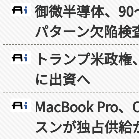
御微半導体、90
パターン欠陥検
トランプ米政権
に出資へ
MacBook Pr
スンが独占供給