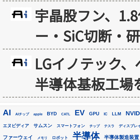
宇晶股フン、1.
ー・SiC切断・
LGイノテック、
半導体基板工場
AI
EV
NVID
GPU
BYD
LLM
AIチップ
apple
CATL
IC
サムスン
エヌビディア
スマートフォン
ディスプレ
チップ
テスラ
半導体
ファーウェイ
半導体製造装置
ロボット
メモリ