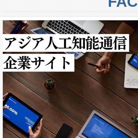
FA
からシステム統合、試運転、
では、反射率10％のターゲッ
クルの各段階のデータを監視
で向上し、最大検知距離は1,0
[…]
ットだけで最大1キロメートル
ルの変電所周囲を監視でき、
作業と点群処理を簡素化できま
Avia 2は、2種類のFOVオ
× 80°のノーマルモード、長距離
ードを切り替えて使用するこ
ることなく、単一のデバイス
うにします。遠距離まで届く