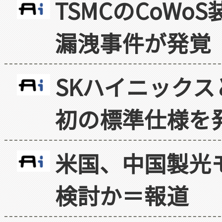
TSMCのCoW
漏洩事件が発覚
SKハイニックス
初の標準仕様を
米国、中国製光
検討か＝報道