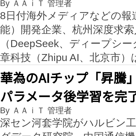
By ＡＡｉＴ 管理者
8日付海外メディアなどの報
能）開発企業、杭州深度求索
（DeepSeek、ディープ
章科技（Zhipu AI、北京市
華為のAIチップ「昇騰」
パラメータ後学習を完
By ＡＡｉＴ 管理者
深セン河套学院がハルビン