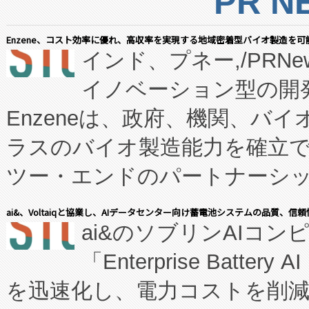
PR N
Enzene、コスト効率に優れ、高収率を実現する地域密着型バイオ製造を可
インド、プネー,/PRNe
イノベーション型の開発
Enzeneは、政府、機関、バ
ラスのバイオ製造能力を確立
ツー・エンドのパートナーシッ
表しました。 同社の実績あるEnzeneX®
ai&、Voltaiqと協業し、AIデータセンター向け蓄電池システムの品質、信
ai&のソブリンAIコンピ
manufacturing™ (FC
「Enterprise Batte
たNeXは、バイオ医薬品製造
を迅速化し、電力コストを削
従来のフェッドバッチ施設の