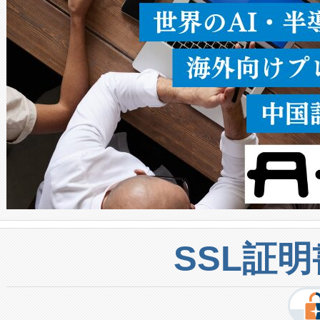
密度なスキャ
[…]
SSL証