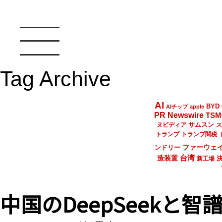
Tag Archive
AI
BYD
AIチップ
apple
PR Newswire
TSM
サムスン
ヌビディア
ス
トランプ
トランプ関税
ファーウェ
ンドリー
台湾
造装置
新工場
中国のDeepSeekと