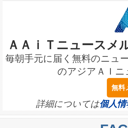
狭視野のFOVを切り替えるこ
事業者の負担軽減という課題
加組織は、Enzeneのバイオ
ケーブル、枝などの細かな対
系統連系を迅速にし、ピーク需
選定された製品について、自
なレーザースポットにより、高
限を超えて利用可能な電力容量
取得できる可能性もあります。
ＡＡｉＴニュースメ
な環境下でも豊かなディテー
持できるよう貢献します。こ
設には、3億～4億ドルかかるこ
キロメートル範囲を検出 Livox Unveil
ービスレベル契約（SLA）違
最高経営責任者（CEO）であるHi
毎朝手元に届く無料のニュ
LiDAR for Inspections, Transpor
テリー性能の劣化によるダウ
す。「当社のfully-connected c
のアジアＡＩニ
は1535 nmレーザーを搭載
念は、現在データセンターが
ームを利用すれば、6,000万～
無料
イズの小径化を実現すること
ます。 Voltaiq provides a comple
きます。この効率性は、フェ
す。ノーマルモードでは、Avia
quality and reliability for AI da
詳細については
個人情
BESS stack to ensure battery qual
ートル先まで検出でき、これは
centers. Voltaiqは、a
トに対して約600メートルに