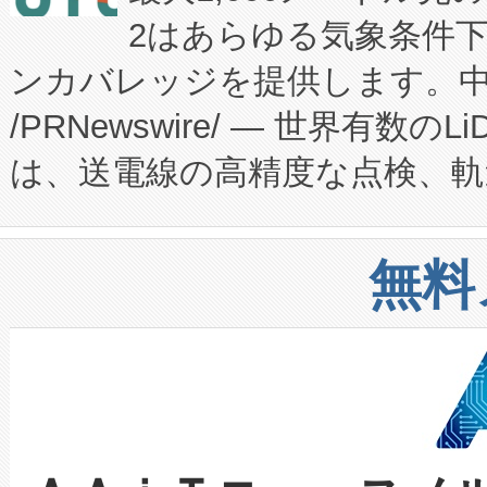
2はあらゆる気象条件
ードするVoltaiqは、日本に
のアクセスを大幅に拡大することができ
ンカバレッジを提供します。中国
ーエネルギー貯蔵システム（B
Fully-Connected Continuous M
/PRNewswire/ — 世界有数の
た。 Voltaiq独自のAI搭
プログラムには、施設設計・内装
は、送電線の高精度な点検、軌
定、統合、導入、運用に至る
に関する技術移転および知的財産
や穀物倉庫におけるバルク材の
安全性を追跡し、確保する事を
構造化トレーニングカリキュ
リューション「Avia 2」を発
増加しているデータセンター
上げおよび商用化段階におけ
無料
したAvia 2は、1,000メ
る電力網に大きな負担をかけ
設備整備および立ち上げ調整
狭視野のFOVを切り替えるこ
事業者の負担軽減という課題
加組織は、Enzeneのバイオ
ケーブル、枝などの細かな対
系統連系を迅速にし、ピーク需
選定された製品について、自
なレーザースポットにより、高
限を超えて利用可能な電力容量
取得できる可能性もあります。