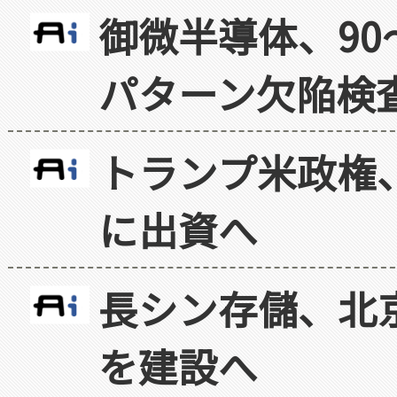
御微半導体、90
パターン欠陥検
トランプ米政権
に出資へ
長シン存儲、北京
を建設へ