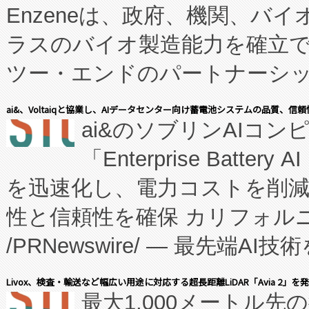
Enzeneは、政府、機関、バ
ラスのバイオ製造能力を確立
ツー・エンドのパートナーシッ
表しました。 同社の実績あるEnzeneX®
ai&、Voltaiqと協業し、AIデータセンター向け蓄電池システムの品質、信
ai&のソブリンAIコンピ
manufacturing™ (FC
「Enterprise Batte
たNeXは、バイオ医薬品製造
を迅速化し、電力コストを削
従来のフェッドバッチ施設の
性と信頼性を確保 カリフォルニア
に、患者やサプライチェーン
/PRNewswire/ — 最先端
キー方式で拡張性が高く、持
会社エーアイ・アンド：本社横
す。FCCM‑を活用した現地
Livox、検査・輸送など幅広い用途に対応する超長距離LiDAR「Avia 2」を
最大1,000メートル先
President原信平）と、エ
患者にとっての費用負担を大幅