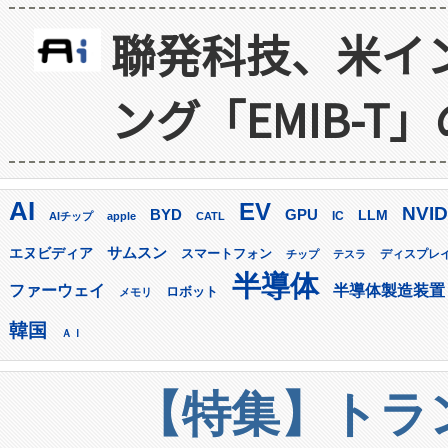
聯発科技、米イ
ング「EMIB-T
AI
EV
NVID
GPU
BYD
LLM
AIチップ
apple
CATL
IC
サムスン
エヌビディア
スマートフォン
ディスプレ
チップ
テスラ
半導体
ファーウェイ
半導体製造装置
ロボット
メモリ
韓国
ＡＩ
【特集】トラン