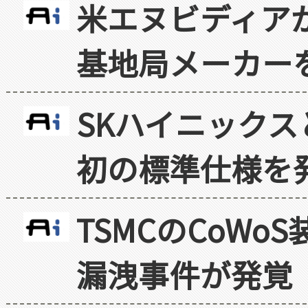
米エヌビディア
基地局メーカー
SKハイニックス
初の標準仕様を
TSMCのCoW
漏洩事件が発覚