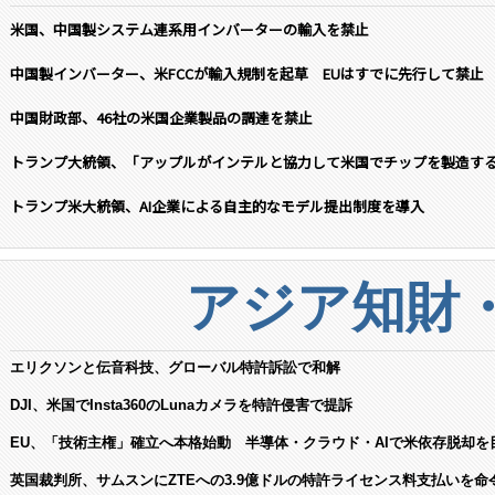
米国、中国製システム連系用インバーターの輸入を禁止
中国製インバーター、米FCCが輸入規制を起草 EUはすでに先行して禁止
中国財政部、46社の米国企業製品の調達を禁止
トランプ大統領、「アップルがインテルと協力して米国でチップを製造す
トランプ米大統領、AI企業による自主的なモデル提出制度を導入
アジア知財
エリクソンと伝音科技、グローバル特許訴訟で和解
DJI、米国でInsta360のLunaカメラを特許侵害で提訴
EU、「技術主権」確立へ本格始動 半導体・クラウド・AIで米依存脱却を
英国裁判所、サムスンにZTEへの3.9億ドルの特許ライセンス料支払いを命