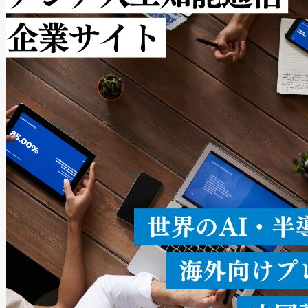
ルの変電所周囲を監視でき、
作業と点群処理を簡素化できま
Avia 2は、2種類のFOVオ
× 80°のノーマルモード、長距離
ードを切り替えて使用するこ
ることなく、単一のデバイス
うにします。遠距離まで届く
密度なスキャ
[…]