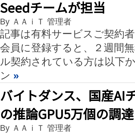
Seedチームが担当
By ＡＡｉＴ 管理者
記事は有料サービスご契約
会員に登録すると、２週間
ル契約されている方は以下
ン
»
バイトダンス、国産AI
の推論GPU5万個の調
By ＡＡｉＴ 管理者