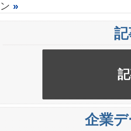
ン
»
記
記
企業デ