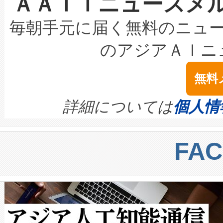
ＡＡｉＴニュースメ
な環境下でも豊かなディテー
持できるよう貢献します。こ
設には、3億～4億ドルかかるこ
キロメートル範囲を検出 Livox Unveil
ービスレベル契約（SLA）違
最高経営責任者（CEO）であるHi
毎朝手元に届く無料のニュ
LiDAR for Inspections, Transpor
テリー性能の劣化によるダウ
す。「当社のfully-connected c
のアジアＡＩニ
は1535 nmレーザーを搭載
念は、現在データセンターが
ームを利用すれば、6,000万～
無料
イズの小径化を実現すること
ます。 Voltaiq provides a comple
きます。この効率性は、フェ
す。ノーマルモードでは、Avia
quality and reliability for AI da
詳細については
個人情
BESS stack to ensure battery qual
ートル先まで検出でき、これは
centers. Voltaiqは、a
トに対して約600メートルに
FA
からシステム統合、試運転、
では、反射率10％のターゲッ
クルの各段階のデータを監視
で向上し、最大検知距離は1,0
[…]
ットだけで最大1キロメートル