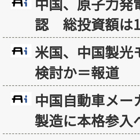
中国、原子力発
認 総投資額は1
米国、中国製光
検討か＝報道
中国自動車メー
製造に本格参入