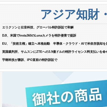
アジア知財
エリクソンと伝音科技、グローバル特許訴訟で和解
DJI、米国でInsta360のLunaカメラを特許侵害で提訴
EU、「技術主権」確立へ本格始動 半導体・クラウド・AIで米依存脱却を
英国裁判所、サムスンにZTEへの3.9億ドルの特許ライセンス料支払いを命
宇樹科技が勝訴、IPO直前の特許訴訟で