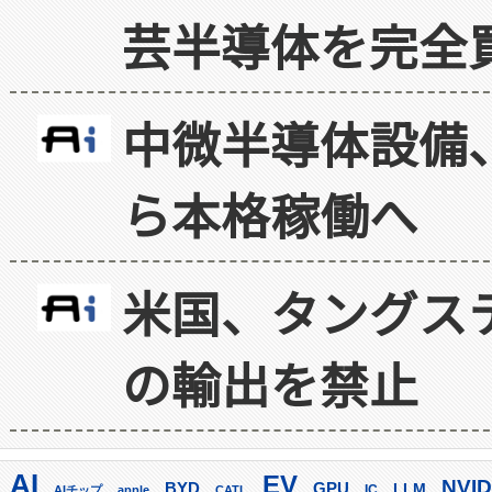
芸半導体を完全
中微半導体設備
ら本格稼働へ
米国、タングス
の輸出を禁止
AI
EV
NVID
GPU
BYD
LLM
AIチップ
apple
CATL
IC