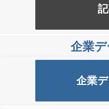
記
企業デ
企業デ