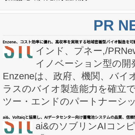
PR N
Enzene、コスト効率に優れ、高収率を実現する地域密着型バイオ製造を可
インド、プネー,/PRNe
イノベーション型の開発
Enzeneは、政府、機関、バ
ラスのバイオ製造能力を確立
ツー・エンドのパートナーシッ
表しました。 同社の実績あるEnzeneX®
ai&、Voltaiqと協業し、AIデータセンター向け蓄電池システムの品質、信
ai&のソブリンAIコンピ
manufacturing™ (FC