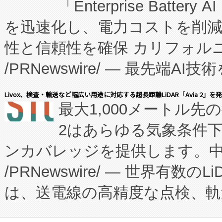
「Enterprise Batte
たNeXは、バイオ医薬品製造
を迅速化し、電力コストを削
従来のフェッドバッチ施設の
性と信頼性を確保 カリフォルニア
に、患者やサプライチェーン
/PRNewswire/ — 最先端
キー方式で拡張性が高く、持
会社エーアイ・アンド：本社横
す。FCCM‑を活用した現地
Livox、検査・輸送など幅広い用途に対応する超長距離LiDAR「Avia 2」を
最大1,000メートル先
President原信平）と、エ
患者にとっての費用負担を大幅
2はあらゆる気象条件
ードするVoltaiqは、日本に
のアクセスを大幅に拡大することができ
ンカバレッジを提供します。中国
ーエネルギー貯蔵システム（B
Fully-Connected Continuous M
/PRNewswire/ — 世界有数の
た。 Voltaiq独自のAI搭
プログラムには、施設設計・内装
は、送電線の高精度な点検、軌
定、統合、導入、運用に至る
に関する技術移転および知的財産
や穀物倉庫におけるバルク材の
安全性を追跡し、確保する事を
構造化トレーニングカリキュ