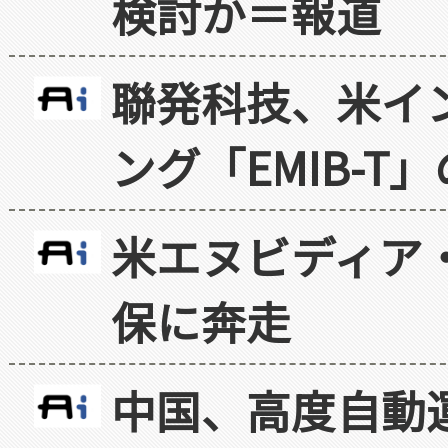
検討か＝報道
聯発科技、米イ
ング「EMIB-T
米エヌビディア・
保に奔走
中国、高度自動