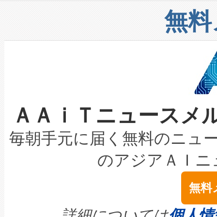
リューション「Avia 2」を発
増加しているデータセンター
上げおよび商用化段階におけ
無料
したAvia 2は、1,000メ
る電力網に大きな負担をかけ
設備整備および立ち上げ調整
狭視野のFOVを切り替えるこ
事業者の負担軽減という課題
加組織は、Enzeneのバイオ
ケーブル、枝などの細かな対
系統連系を迅速にし、ピーク需
選定された製品について、自
なレーザースポットにより、高
限を超えて利用可能な電力容量
取得できる可能性もあります。
ＡＡｉＴニュースメ
な環境下でも豊かなディテー
持できるよう貢献します。こ
設には、3億～4億ドルかかるこ
キロメートル範囲を検出 Livox Unveil
ービスレベル契約（SLA）違
最高経営責任者（CEO）であるHi
毎朝手元に届く無料のニュ
LiDAR for Inspections, Transpor
テリー性能の劣化によるダウ
す。「当社のfully-connected c
のアジアＡＩニ
は1535 nmレーザーを搭載
念は、現在データセンターが
ームを利用すれば、6,000万～
無料
イズの小径化を実現すること
ます。 Voltaiq provides a comple
きます。この効率性は、フェ
す。ノーマルモードでは、Avia
quality and reliability for AI da
詳細については
個人情