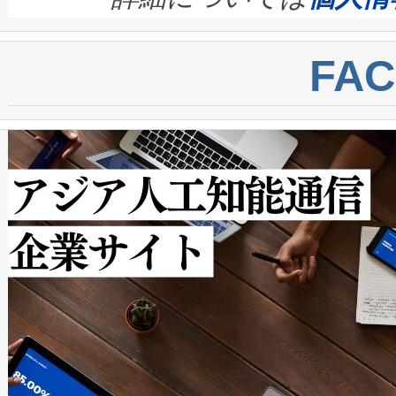
BESS stack to ensure battery qual
ートル先まで検出でき、これは
centers. Voltaiqは、a
トに対して約600メートルに
FA
からシステム統合、試運転、
では、反射率10％のターゲッ
クルの各段階のデータを監視
で向上し、最大検知距離は1,0
[…]
ットだけで最大1キロメートル
ルの変電所周囲を監視でき、
作業と点群処理を簡素化できま
Avia 2は、2種類のFOVオ
× 80°のノーマルモード、長距離
ードを切り替えて使用するこ