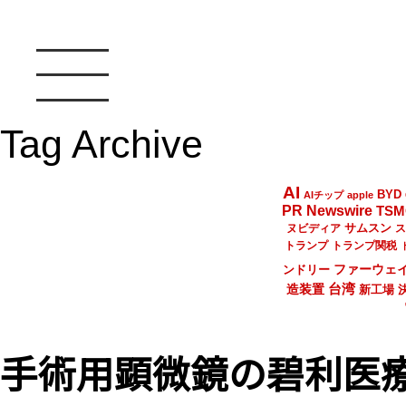
Tag Archive
AI
BYD
AIチップ
apple
PR Newswire
TSM
サムスン
ヌビディア
ス
トランプ
トランプ関税
ファーウェ
ンドリー
台湾
造装置
新工場
手術用顕微鏡の碧利医