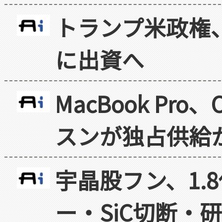
トランプ米政権
に出資へ
MacBook Pr
スンが独占供給
宇晶股フン、1.
ー・SiC切断・