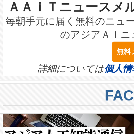
ＡＡｉＴニュースメ
な環境下でも豊かなディテー
持できるよう貢献します。こ
設には、3億～4億ドルかかるこ
キロメートル範囲を検出 Livox Unveil
ービスレベル契約（SLA）違
最高経営責任者（CEO）であるHi
毎朝手元に届く無料のニュ
LiDAR for Inspections, Transpor
テリー性能の劣化によるダウ
す。「当社のfully-connected c
のアジアＡＩニ
は1535 nmレーザーを搭載
念は、現在データセンターが
ームを利用すれば、6,000万～
無料
イズの小径化を実現すること
ます。 Voltaiq provides a comple
きます。この効率性は、フェ
す。ノーマルモードでは、Avia
quality and reliability for AI da
詳細については
個人情
BESS stack to ensure battery qual
ートル先まで検出でき、これは
centers. Voltaiqは、a
トに対して約600メートルに
FA
からシステム統合、試運転、
では、反射率10％のターゲッ
クルの各段階のデータを監視
で向上し、最大検知距離は1,0
[…]
ットだけで最大1キロメートル