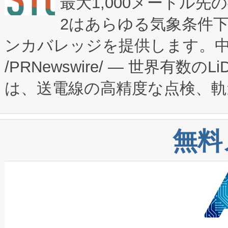
最大1,000メートル先
President原信平）と、エ
患者にとっての費用負担を大幅
2はあらゆる気象条件
ードするVoltaiqは、日本に
のアクセスを大幅に拡大することができ
ンカバレッジを提供します。中国
ーエネルギー貯蔵システム（B
Fully-Connected Continuous M
/PRNewswire/ — 世界有数の
た。 Voltaiq独自のAI搭
プログラムには、施設設計・内装
は、送電線の高精度な点検、軌
定、統合、導入、運用に至る
に関する技術移転および知的財産
や穀物倉庫におけるバルク材の
安全性を追跡し、確保する事を
構造化トレーニングカリキュ
リューション「Avia 2」を発
増加しているデータセンター
上げおよび商用化段階におけ
無料
したAvia 2は、1,000メ
る電力網に大きな負担をかけ
設備整備および立ち上げ調整
狭視野のFOVを切り替えるこ
事業者の負担軽減という課題
加組織は、Enzeneのバイオ
ケーブル、枝などの細かな対
系統連系を迅速にし、ピーク需
選定された製品について、自
なレーザースポットにより、高
限を超えて利用可能な電力容量
取得できる可能性もあります。