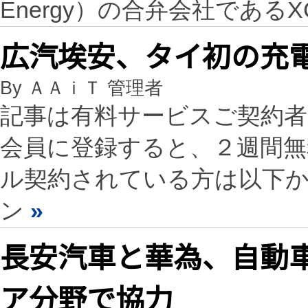
Energy）の合弁会社である
広汽埃安、タイ初の充
By ＡＡｉＴ 管理者
記事は有料サービスご契約
会員に登録すると、２週間
ル契約されている方は以下
ン
»
長安汽車と華為、自動
ア分野で協力