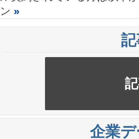
ン
»
記
記
企業デ