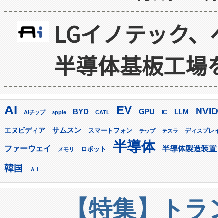
LGイノテック、
半導体基板工場
AI
EV
NVID
GPU
BYD
LLM
AIチップ
apple
CATL
IC
サムスン
エヌビディア
スマートフォン
ディスプレ
チップ
テスラ
半導体
ファーウェイ
半導体製造装置
ロボット
メモリ
韓国
ＡＩ
【特集】トラン