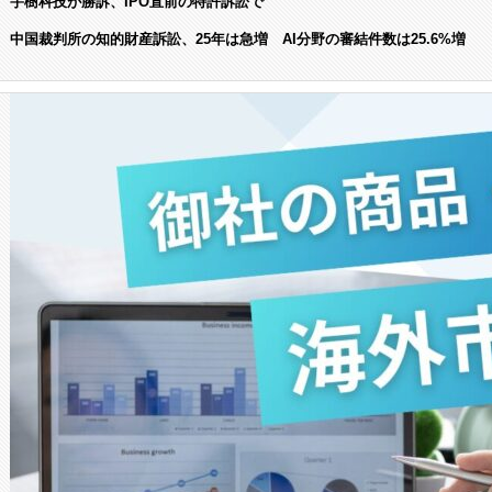
宇樹科技が勝訴、IPO直前の特許訴訟で
中国裁判所の知的財産訴訟、25年は急増 AI分野の審結件数は25.6%増