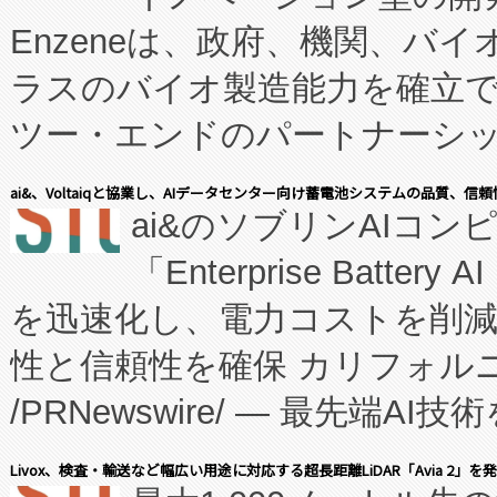
Enzeneは、政府、機関、バ
ラスのバイオ製造能力を確立
ツー・エンドのパートナーシッ
表しました。 同社の実績あるEnzeneX®
ai&、Voltaiqと協業し、AIデータセンター向け蓄電池システムの品質、信
ai&のソブリンAIコンピ
manufacturing™ (FC
「Enterprise Batte
たNeXは、バイオ医薬品製造
を迅速化し、電力コストを削
従来のフェッドバッチ施設の
性と信頼性を確保 カリフォルニア
に、患者やサプライチェーン
/PRNewswire/ — 最先端
キー方式で拡張性が高く、持
会社エーアイ・アンド：本社横
す。FCCM‑を活用した現地
Livox、検査・輸送など幅広い用途に対応する超長距離LiDAR「Avia 2」を