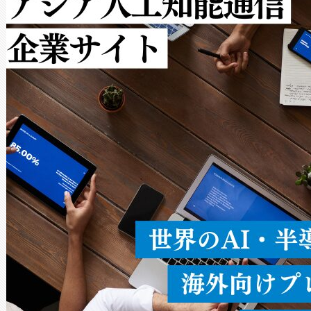
ルの変電所周囲を監視でき、
作業と点群処理を簡素化できま
Avia 2は、2種類のFOVオ
× 80°のノーマルモード、長距離
ードを切り替えて使用するこ
ることなく、単一のデバイス
うにします。遠距離まで届く
密度なスキャ
[…]