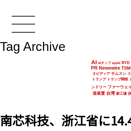
Tag Archive
AI
BYD
AIチップ
apple
PR Newswire
TSM
サムスン
ヌビディア
ス
トランプ
トランプ関税
ファーウェ
ンドリー
台湾
造装置
新工場
南芯科技、浙江省に14