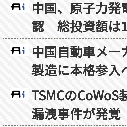
中国、原子力発
認 総投資額は1
中国自動車メー
製造に本格参入
TSMCのCoW
漏洩事件が発覚