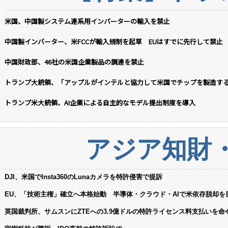
米国、中国製システム連系用インバーターの輸入を禁止
中国製インバーター、米FCCが輸入規制を起草 EUはすでに先行して禁止
中国財政部、46社の米国企業製品の調達を禁止
トランプ大統領、「アップルがインテルと協力して米国でチップを製造す
トランプ米大統領、AI企業による自主的なモデル提出制度を導入
アジア知財
DJI、米国でInsta360のLunaカメラを特許侵害で提訴
EU、「技術主権」確立へ本格始動 半導体・クラウド・AIで米依存脱却を
英国裁判所、サムスンにZTEへの3.9億ドルの特許ライセンス料支払いを命