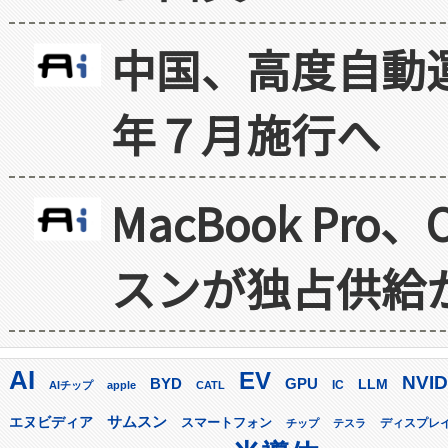
中国、高度自動
年７月施行へ
MacBook Pr
スンが独占供給
AI
EV
NVID
GPU
BYD
LLM
AIチップ
apple
CATL
IC
サムスン
エヌビディア
スマートフォン
ディスプレ
チップ
テスラ