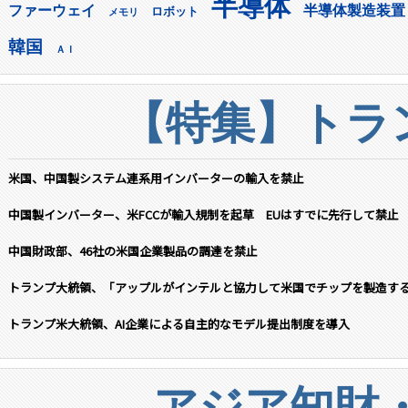
半導体
ファーウェイ
半導体製造装置
ロボット
メモリ
韓国
ＡＩ
【特集】トラン
米国、中国製システム連系用インバーターの輸入を禁止
中国製インバーター、米FCCが輸入規制を起草 EUはすでに先行して禁止
中国財政部、46社の米国企業製品の調達を禁止
トランプ大統領、「アップルがインテルと協力して米国でチップを製造す
トランプ米大統領、AI企業による自主的なモデル提出制度を導入
アジア知財