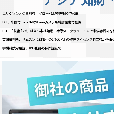
エリクソンと伝音科技、グローバル特許訴訟で和解
DJI、米国でInsta360のLunaカメラを特許侵害で提訴
EU、「技術主権」確立へ本格始動 半導体・クラウド・AIで米依存脱却を
英国裁判所、サムスンにZTEへの3.9億ドルの特許ライセンス料支払いを命
宇樹科技が勝訴、IPO直前の特許訴訟で