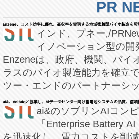
PR N
Enzene、コスト効率に優れ、高収率を実現する地域密着型バイオ製造を可
インド、プネー,/PRNe
イノベーション型の開発
Enzeneは、政府、機関、バ
ラスのバイオ製造能力を確立
ツー・エンドのパートナーシッ
表しました。 同社の実績あるEnzeneX®
ai&、Voltaiqと協業し、AIデータセンター向け蓄電池システムの品質、信
ai&のソブリンAIコンピ
manufacturing™ (FC
「Enterprise Batte
たNeXは、バイオ医薬品製造
を迅速化し、電力コストを削
従来のフェッドバッチ施設の