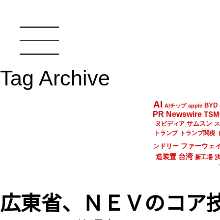
Tag Archive
AI
BYD
AIチップ
apple
PR Newswire
TSM
サムスン
ヌビディア
ス
トランプ
トランプ関税
ファーウェ
ンドリー
台湾
造装置
新工場
広東省、ＮＥＶのコア