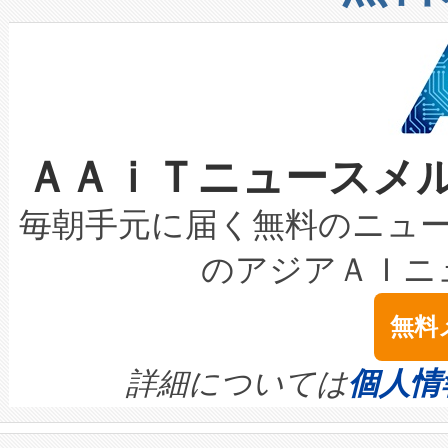
したAvia 2は、1,000メ
る電力網に大きな負担をかけ
設備整備および立ち上げ調整
狭視野のFOVを切り替えるこ
事業者の負担軽減という課題
加組織は、Enzeneのバイオ
ケーブル、枝などの細かな対
系統連系を迅速にし、ピーク需
選定された製品について、自
なレーザースポットにより、高
限を超えて利用可能な電力容量
取得できる可能性もあります。
ＡＡｉＴニュースメ
な環境下でも豊かなディテー
持できるよう貢献します。こ
設には、3億～4億ドルかかるこ
キロメートル範囲を検出 Livox Unveil
ービスレベル契約（SLA）違
最高経営責任者（CEO）であるHi
毎朝手元に届く無料のニュ
LiDAR for Inspections, Transpor
テリー性能の劣化によるダウ
す。「当社のfully-connected c
のアジアＡＩニ
は1535 nmレーザーを搭載
念は、現在データセンターが
ームを利用すれば、6,000万～
無料
イズの小径化を実現すること
ます。 Voltaiq provides a comple
きます。この効率性は、フェ
す。ノーマルモードでは、Avia
quality and reliability for AI da
詳細については
個人情
BESS stack to ensure battery qual
ートル先まで検出でき、これは