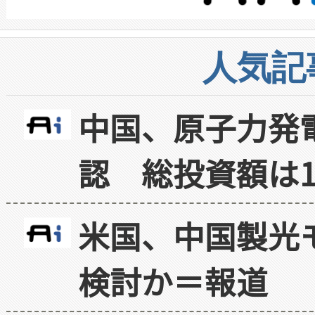
人気記
中国、原子力発
認 総投資額は1
米国、中国製光
検討か＝報道