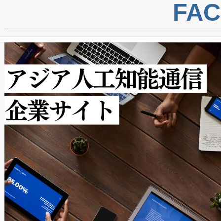
centers. Voltaiqは、a
トに対して約600メートルに
FA
からシステム統合、試運転、
では、反射率10％のターゲッ
クルの各段階のデータを監視
で向上し、最大検知距離は1,0
[…]
ットだけで最大1キロメートル
ルの変電所周囲を監視でき、
作業と点群処理を簡素化できま
Avia 2は、2種類のFOVオ
× 80°のノーマルモード、長距離
ードを切り替えて使用するこ
ることなく、単一のデバイス
うにします。遠距離まで届く