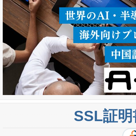
密度なスキャ
[…]
SSL証