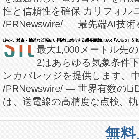
性と信頼性を確保 カリフォルニア
に、患者やサプライチェーン
/PRNewswire/ — 最先端
キー方式で拡張性が高く、持
会社エーアイ・アンド：本社横
す。FCCM‑を活用した現地
Livox、検査・輸送など幅広い用途に対応する超長距離LiDAR「Avia 2」を
最大1,000メートル先
President原信平）と、エ
患者にとっての費用負担を大幅
2はあらゆる気象条件
ードするVoltaiqは、日本に
のアクセスを大幅に拡大することができ
ンカバレッジを提供します。中国
ーエネルギー貯蔵システム（B
Fully-Connected Continuous M
/PRNewswire/ — 世界有数の
た。 Voltaiq独自のAI搭
プログラムには、施設設計・内装
は、送電線の高精度な点検、軌
定、統合、導入、運用に至る
に関する技術移転および知的財産
や穀物倉庫におけるバルク材の
安全性を追跡し、確保する事を
構造化トレーニングカリキュ
リューション「Avia 2」を発
増加しているデータセンター
上げおよび商用化段階におけ
無料