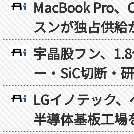
MacBook Pr
スンが独占供給
宇晶股フン、1.
ー・SiC切断・
LGイノテック、
半導体基板工場