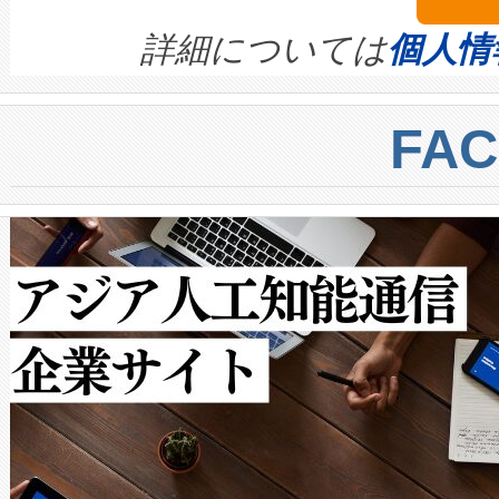
ます。 Voltaiq provides a comple
きます。この効率性は、フェ
す。ノーマルモードでは、Avia
quality and reliability for AI da
詳細については
個人情
BESS stack to ensure battery qual
ートル先まで検出でき、これは
centers. Voltaiqは、a
トに対して約600メートルに
FA
からシステム統合、試運転、
では、反射率10％のターゲッ
クルの各段階のデータを監視
で向上し、最大検知距離は1,0
[…]
ットだけで最大1キロメートル
ルの変電所周囲を監視でき、
作業と点群処理を簡素化できま
Avia 2は、2種類のFOVオ
× 80°のノーマルモード、長距離