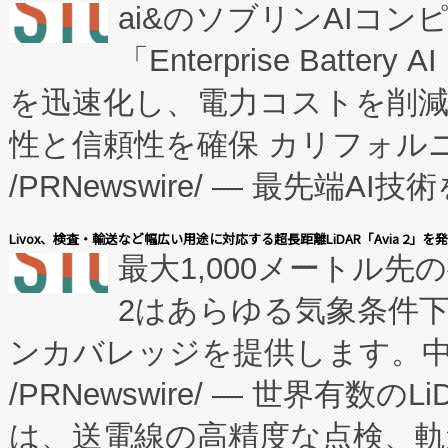
ai&のソブリンAIコンピ
manufacturing™ (FC
「Enterprise Batte
たNeXは、バイオ医薬品製造
を迅速化し、電力コストを削
従来のフェッドバッチ施設の
性と信頼性を確保 カリフォルニア
に、患者やサプライチェーン
/PRNewswire/ — 最先端
キー方式で拡張性が高く、持
会社エーアイ・アンド：本社横
す。FCCM‑を活用した現地
Livox、検査・輸送など幅広い用途に対応する超長距離LiDAR「Avia 2」を
最大1,000メートル先
President原信平）と、エ
患者にとっての費用負担を大幅
2はあらゆる気象条件
ードするVoltaiqは、日本に
のアクセスを大幅に拡大することができ
ンカバレッジを提供します。中国
ーエネルギー貯蔵システム（B
Fully-Connected Continuous M
/PRNewswire/ — 世界有数の
た。 Voltaiq独自のAI搭
プログラムには、施設設計・内装
は、送電線の高精度な点検、軌
定、統合、導入、運用に至る
に関する技術移転および知的財産