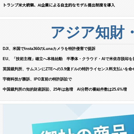
トランプ米大統領、AI企業による自主的なモデル提出制度を導入
アジア知財
DJI、米国でInsta360のLunaカメラを特許侵害で提訴
EU、「技術主権」確立へ本格始動 半導体・クラウド・AIで米依存脱却を
英国裁判所、サムスンにZTEへの3.9億ドルの特許ライセンス料支払いを命
宇樹科技が勝訴、IPO直前の特許訴訟で
中国裁判所の知的財産訴訟、25年は急増 AI分野の審結件数は25.6%増