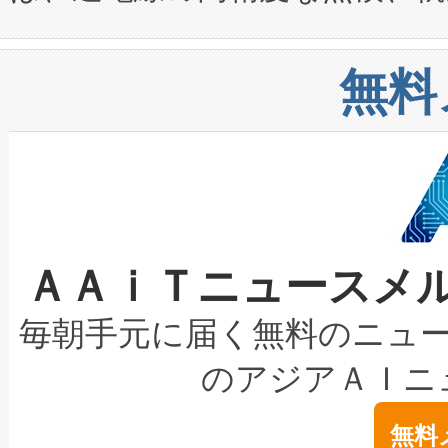
や穀物倉庫におけるバルク材の
安全性を追跡し、確保する事を
構造化トレーニングカリキュ
リューション「Avia 2」を発
増加しているデータセンター
上げおよび商用化段階におけ
無料
したAvia 2は、1,000メ
る電力網に大きな負担をかけ
設備整備および立ち上げ調整
狭視野のFOVを切り替えるこ
事業者の負担軽減という課題
加組織は、Enzeneのバイオ
ケーブル、枝などの細かな対
系統連系を迅速にし、ピーク需
選定された製品について、自
なレーザースポットにより、高
限を超えて利用可能な電力容量
取得できる可能性もあります。
ＡＡｉＴニュースメ
な環境下でも豊かなディテー
持できるよう貢献します。こ
設には、3億～4億ドルかかるこ
キロメートル範囲を検出 Livox Unveil
ービスレベル契約（SLA）違
最高経営責任者（CEO）であるHi
毎朝手元に届く無料のニュ
LiDAR for Inspections, Transpor
テリー性能の劣化によるダウ
す。「当社のfully-connected c
のアジアＡＩニ
は1535 nmレーザーを搭載
念は、現在データセンターが
ームを利用すれば、6,000万～
無料
イズの小径化を実現すること