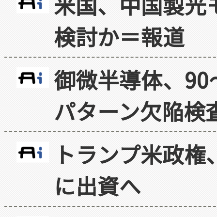
米国、中国製光
検討か＝報道
御微半導体、90
パターン欠陥検
トランプ米政権
に出資へ