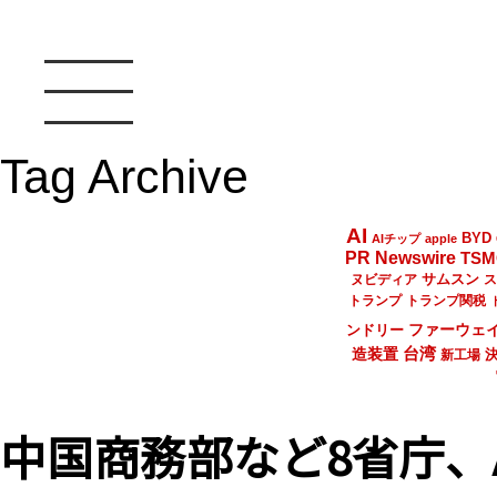
Tag Archive
AI
BYD
AIチップ
apple
PR Newswire
TSM
サムスン
ヌビディア
ス
トランプ
トランプ関税
ファーウェ
ンドリー
台湾
造装置
新工場
中国商務部など8省庁、