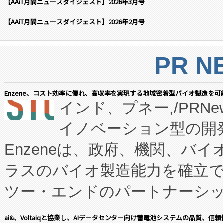
【AAiT月間ニュースダイジェスト】2026年3月号
【AAiT月間ニュースダイジェスト】2026年2月号
PR N
Enzene、コスト効率に優れ、高収率を実現する地域密着型バイオ製造を可
インド、プネー,/PRNe
イノベーション型の開発
Enzeneは、政府、機関、バ
ラスのバイオ製造能力を確立
ツー・エンドのパートナーシッ
表しました。 同社の実績あるEnzeneX®
ai&、Voltaiqと協業し、AIデータセンター向け蓄電池システムの品質、信