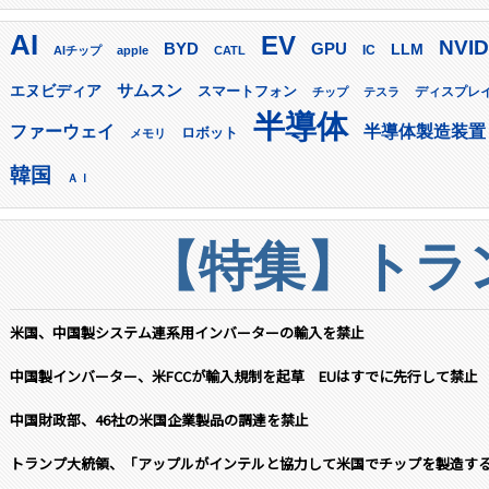
AI
EV
NVID
GPU
BYD
LLM
AIチップ
apple
CATL
IC
サムスン
エヌビディア
スマートフォン
ディスプレ
チップ
テスラ
半導体
ファーウェイ
半導体製造装置
ロボット
メモリ
韓国
ＡＩ
【特集】トラン
米国、中国製システム連系用インバーターの輸入を禁止
中国製インバーター、米FCCが輸入規制を起草 EUはすでに先行して禁止
中国財政部、46社の米国企業製品の調達を禁止
トランプ大統領、「アップルがインテルと協力して米国でチップを製造す