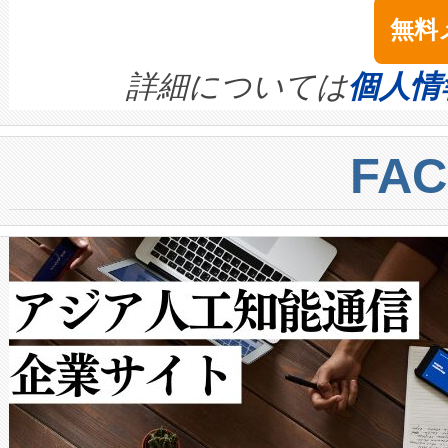
念は、現在データセンターが
ームを利用すれば、6,000万～
無料
イズの小径化を実現すること
ます。 Voltaiq provides a comple
きます。この効率性は、フェ
す。ノーマルモードでは、Avia
quality and reliability for AI da
詳細については
個人情
BESS stack to ensure battery qual
ートル先まで検出でき、これは
centers. Voltaiqは、a
トに対して約600メートルに
FA
からシステム統合、試運転、
では、反射率10％のターゲッ
クルの各段階のデータを監視
で向上し、最大検知距離は1,0
[…]
ットだけで最大1キロメートル
ルの変電所周囲を監視でき、
作業と点群処理を簡素化できま
Avia 2は、2種類のFOVオ