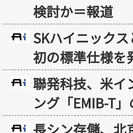
検討か＝報道
SKハイニックス
初の標準仕様を
聯発科技、米イ
ング「EMIB-T
長シン存儲、北京