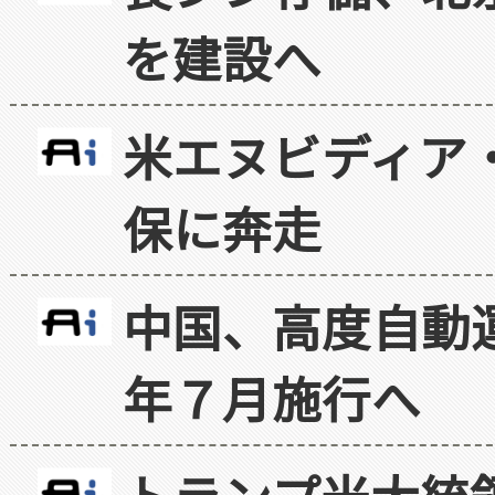
を建設へ
米エヌビディア・
保に奔走
中国、高度自動
年７月施行へ