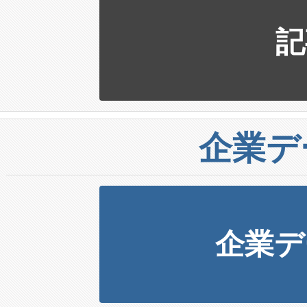
記
企業デ
企業デ