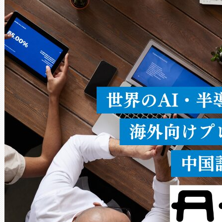
× 80°のノーマルモード、長距離
ードを切り替えて使用するこ
ることなく、単一のデバイス
うにします。遠距離まで届く
密度なスキャ
[…]