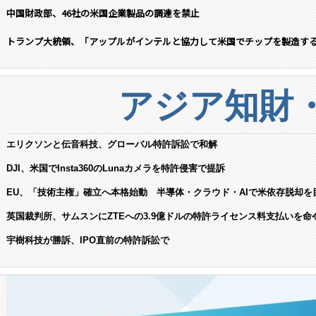
中国財政部、46社の米国企業製品の調達を禁止
トランプ大統領、「アップルがインテルと協力して米国でチップを製造す
アジア知財
エリクソンと伝音科技、グローバル特許訴訟で和解
DJI、米国でInsta360のLunaカメラを特許侵害で提訴
EU、「技術主権」確立へ本格始動 半導体・クラウド・AIで米依存脱却を
英国裁判所、サムスンにZTEへの3.9億ドルの特許ライセンス料支払いを命
宇樹科技が勝訴、IPO直前の特許訴訟で