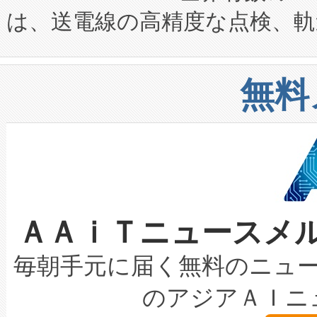
は、送電線の高精度な点検、軌
定、統合、導入、運用に至る
に関する技術移転および知的財産
や穀物倉庫におけるバルク材の
安全性を追跡し、確保する事を
構造化トレーニングカリキュ
リューション「Avia 2」を発
増加しているデータセンター
上げおよび商用化段階におけ
無料
したAvia 2は、1,000メ
る電力網に大きな負担をかけ
設備整備および立ち上げ調整
狭視野のFOVを切り替えるこ
事業者の負担軽減という課題
加組織は、Enzeneのバイオ
ケーブル、枝などの細かな対
系統連系を迅速にし、ピーク需
選定された製品について、自
なレーザースポットにより、高
限を超えて利用可能な電力容量
取得できる可能性もあります。
ＡＡｉＴニュースメ
な環境下でも豊かなディテー
持できるよう貢献します。こ
設には、3億～4億ドルかかるこ
キロメートル範囲を検出 Livox Unveil
ービスレベル契約（SLA）違
最高経営責任者（CEO）であるHi
毎朝手元に届く無料のニュ
LiDAR for Inspections, Transpor
テリー性能の劣化によるダウ
す。「当社のfully-connected c
のアジアＡＩニ
は1535 nmレーザーを搭載