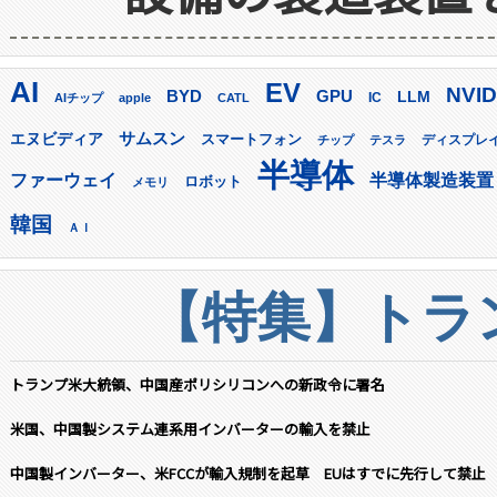
AI
EV
NVID
GPU
BYD
LLM
AIチップ
apple
CATL
IC
サムスン
エヌビディア
スマートフォン
ディスプレ
チップ
テスラ
半導体
ファーウェイ
半導体製造装置
ロボット
メモリ
韓国
ＡＩ
【特集】トラン
トランプ米大統領、中国産ポリシリコンへの新政令に署名
米国、中国製システム連系用インバーターの輸入を禁止
中国製インバーター、米FCCが輸入規制を起草 EUはすでに先行して禁止