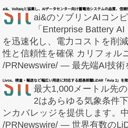
表しました。 同社の実績あるEnzeneX®
ai&、Voltaiqと協業し、AIデータセンター向け蓄電池システムの品質、信
ai&のソブリンAIコンピ
manufacturing™ (FC
「Enterprise Batte
たNeXは、バイオ医薬品製造
を迅速化し、電力コストを削
従来のフェッドバッチ施設の
性と信頼性を確保 カリフォルニア
に、患者やサプライチェーン
/PRNewswire/ — 最先端
キー方式で拡張性が高く、持
会社エーアイ・アンド：本社横
す。FCCM‑を活用した現地
Livox、検査・輸送など幅広い用途に対応する超長距離LiDAR「Avia 2」を
最大1,000メートル先
President原信平）と、エ
患者にとっての費用負担を大幅
2はあらゆる気象条件
ードするVoltaiqは、日本に
のアクセスを大幅に拡大することができ
ンカバレッジを提供します。中国
ーエネルギー貯蔵システム（B
Fully-Connected Continuous M
/PRNewswire/ — 世界有数の
た。 Voltaiq独自のAI搭
プログラムには、施設設計・内装