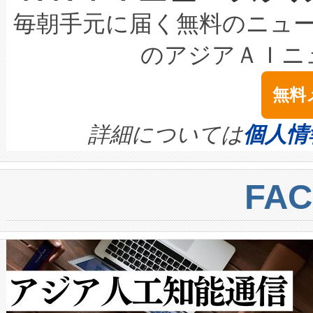
キロメートル範囲を検出 Livox Unveil
ービスレベル契約（SLA）違
最高経営責任者（CEO）であるHi
毎朝手元に届く無料のニュ
LiDAR for Inspections, Transpor
テリー性能の劣化によるダウ
す。「当社のfully-connected c
のアジアＡＩニ
は1535 nmレーザーを搭載
念は、現在データセンターが
ームを利用すれば、6,000万～
無料
イズの小径化を実現すること
ます。 Voltaiq provides a comple
きます。この効率性は、フェ
す。ノーマルモードでは、Avia
quality and reliability for AI da
詳細については
個人情
BESS stack to ensure battery qual
ートル先まで検出でき、これは
centers. Voltaiqは、a
トに対して約600メートルに
FA
からシステム統合、試運転、
では、反射率10％のターゲッ
クルの各段階のデータを監視
で向上し、最大検知距離は1,0
[…]
ットだけで最大1キロメートル
ルの変電所周囲を監視でき、