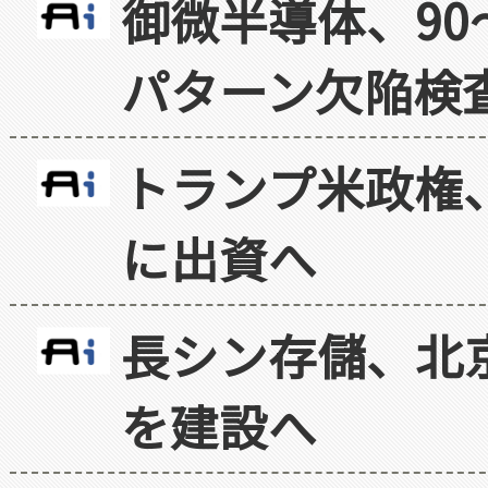
御微半導体、90
パターン欠陥検
トランプ米政権
に出資へ
長シン存儲、北京
を建設へ