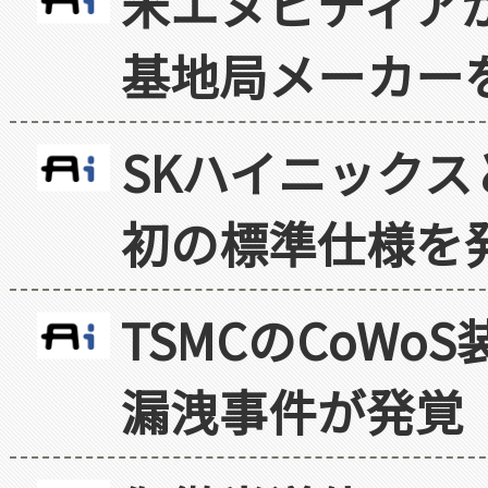
米エヌビディア
基地局メーカー
SKハイニックス
初の標準仕様を
TSMCのCoW
漏洩事件が発覚