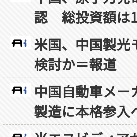
認 総投資額は1
米国、中国製光
検討か＝報道
中国自動車メー
製造に本格参入