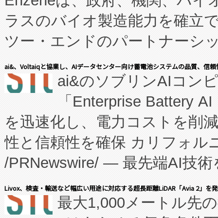
Enzeneは、政府、機関、バ
ラスのバイオ製造能力を確立
ツー・エンドのパートナーシッ
表しました。 同社の実績あるEnzeneX®
ai&、Voltaiqと協業し、AIデータセンター向け蓄電池システムの品質、信
ai&のソブリンAIコンピ
manufacturing™ (FC
「Enterprise Batte
たNeXは、バイオ医薬品製造
を迅速化し、電力コストを削
従来のフェッドバッチ施設の
性と信頼性を確保 カリフォルニア
に、患者やサプライチェーン
/PRNewswire/ — 最先端
キー方式で拡張性が高く、持
会社エーアイ・アンド：本社横
す。FCCM‑を活用した現地
Livox、検査・輸送など幅広い用途に対応する超長距離LiDAR「Avia 2」を
最大1,000メートル先
President原信平）と、エ
患者にとっての費用負担を大幅