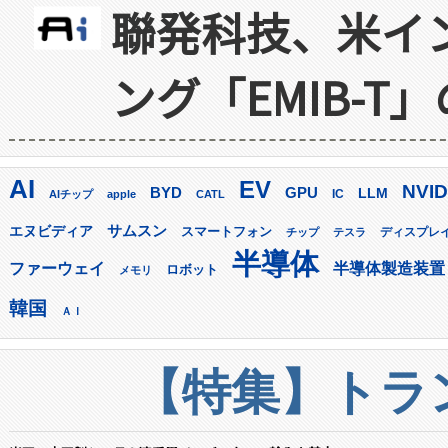
聯発科技、米イ
ング「EMIB-T
AI
EV
NVID
GPU
BYD
LLM
AIチップ
apple
CATL
IC
サムスン
エヌビディア
スマートフォン
ディスプレ
チップ
テスラ
半導体
ファーウェイ
半導体製造装置
ロボット
メモリ
韓国
ＡＩ
【特集】トラン