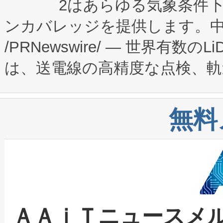
2はあらゆる気象条件
ードするVoltaiqは、日本に
のアクセスを大幅に拡大することができ
ンカバレッジを提供します。中国
ーエネルギー貯蔵システム（B
Fully-Connected Continuous M
/PRNewswire/ — 世界有数の
た。 Voltaiq独自のAI搭
プログラムには、施設設計・内装
は、送電線の高精度な点検、軌
定、統合、導入、運用に至る
に関する技術移転および知的財産
や穀物倉庫におけるバルク材の
安全性を追跡し、確保する事を
構造化トレーニングカリキュ
リューション「Avia 2」を発
増加しているデータセンター
上げおよび商用化段階におけ
無料
したAvia 2は、1,000メ
る電力網に大きな負担をかけ
設備整備および立ち上げ調整
狭視野のFOVを切り替えるこ
事業者の負担軽減という課題
加組織は、Enzeneのバイオ
ケーブル、枝などの細かな対
系統連系を迅速にし、ピーク需
選定された製品について、自
なレーザースポットにより、高
限を超えて利用可能な電力容量
取得できる可能性もあります。
ＡＡｉＴニュースメ
な環境下でも豊かなディテー
持できるよう貢献します。こ
設には、3億～4億ドルかかるこ