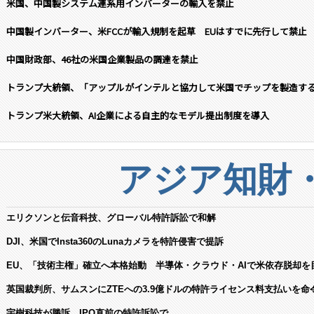
米国、中国製システム連系用インバーターの輸入を禁止
中国製インバーター、米FCCが輸入規制を起草 EUはすでに先行して禁止
中国財政部、46社の米国企業製品の調達を禁止
トランプ大統領、「アップルがインテルと協力して米国でチップを製造す
トランプ米大統領、AI企業による自主的なモデル提出制度を導入
アジア知財
エリクソンと伝音科技、グローバル特許訴訟で和解
DJI、米国でInsta360のLunaカメラを特許侵害で提訴
EU、「技術主権」確立へ本格始動 半導体・クラウド・AIで米依存脱却を
英国裁判所、サムスンにZTEへの3.9億ドルの特許ライセンス料支払いを命
宇樹科技が勝訴、IPO直前の特許訴訟で