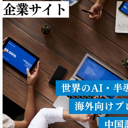
作業と点群処理を簡素化できま
Avia 2は、2種類のFOVオ
× 80°のノーマルモード、長距離
ードを切り替えて使用するこ
ることなく、単一のデバイス
うにします。遠距離まで届く
密度なスキャ
[…]