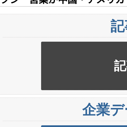
記
記
企業デ