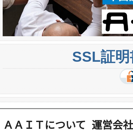
SSL証
ＡＡＩＴについて
運営会