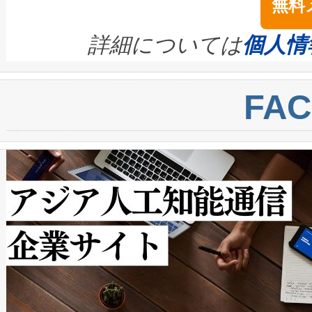
無料
イズの小径化を実現すること
ます。 Voltaiq provides a comple
きます。この効率性は、フェ
す。ノーマルモードでは、Avia
quality and reliability for AI da
詳細については
個人情
BESS stack to ensure battery qual
ートル先まで検出でき、これは
centers. Voltaiqは、a
トに対して約600メートルに
FA
からシステム統合、試運転、
では、反射率10％のターゲッ
クルの各段階のデータを監視
で向上し、最大検知距離は1,0
[…]
ットだけで最大1キロメートル
ルの変電所周囲を監視でき、
作業と点群処理を簡素化できま
Avia 2は、2種類のFOVオ
× 80°のノーマルモード、長距離