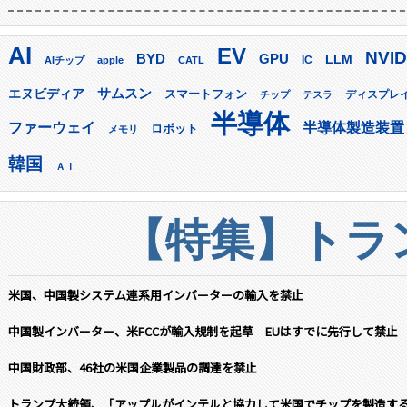
AI
EV
NVID
GPU
BYD
LLM
AIチップ
apple
CATL
IC
サムスン
エヌビディア
スマートフォン
ディスプレ
チップ
テスラ
半導体
ファーウェイ
半導体製造装置
ロボット
メモリ
韓国
ＡＩ
【特集】トラン
米国、中国製システム連系用インバーターの輸入を禁止
中国製インバーター、米FCCが輸入規制を起草 EUはすでに先行して禁止
中国財政部、46社の米国企業製品の調達を禁止
トランプ大統領、「アップルがインテルと協力して米国でチップを製造す