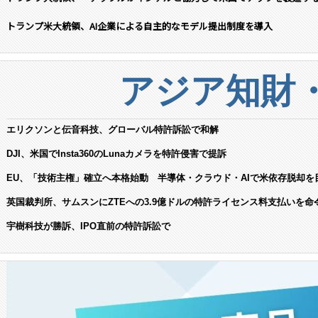
トランプ米大統領、AI企業による自主的なモデル提出制度を導入
アジア知財
エリクソンと伝音科技、グローバル特許訴訟で和解
DJI、米国でInsta360のLunaカメラを特許侵害で提訴
EU、「技術主権」確立へ本格始動 半導体・クラウド・AIで米依存脱却を
英国裁判所、サムスンにZTEへの3.9億ドルの特許ライセンス料支払いを命
宇樹科技が勝訴、IPO直前の特許訴訟で