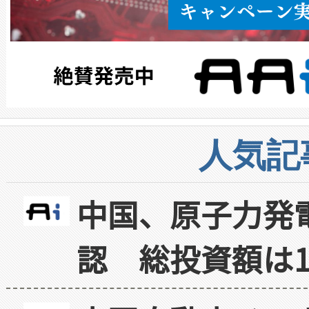
人気記
中国、原子力発
認 総投資額は1