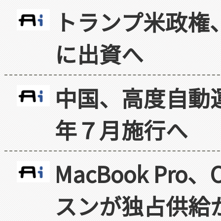
トランプ米政権
に出資へ
中国、高度自動
年７月施行へ
MacBook Pr
スンが独占供給