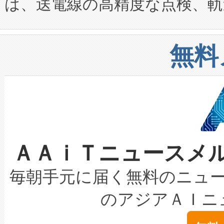
は、送電線の高精度な点検、軌
定、統合、導入、運用に至る
に関する技術移転および知的財産
や穀物倉庫におけるバルク材の
安全性を追跡し、確保する事を
構造化トレーニングカリキュ
リューション「Avia 2」を発
増加しているデータセンター
上げおよび商用化段階におけ
無料
したAvia 2は、1,000メ
る電力網に大きな負担をかけ
設備整備および立ち上げ調整
狭視野のFOVを切り替えるこ
事業者の負担軽減という課題
加組織は、Enzeneのバイオ
ケーブル、枝などの細かな対
系統連系を迅速にし、ピーク需
選定された製品について、自
なレーザースポットにより、高
限を超えて利用可能な電力容量
取得できる可能性もあります。
ＡＡｉＴニュースメ
な環境下でも豊かなディテー
持できるよう貢献します。こ
設には、3億～4億ドルかかるこ
キロメートル範囲を検出 Livox Unveil
ービスレベル契約（SLA）違
最高経営責任者（CEO）であるHi
毎朝手元に届く無料のニュ
LiDAR for Inspections, Transpor
テリー性能の劣化によるダウ
す。「当社のfully-connected c
のアジアＡＩニ
は1535 nmレーザーを搭載
念は、現在データセンターが
ームを利用すれば、6,000万～