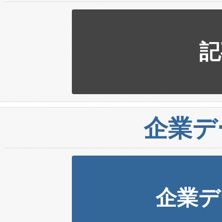
記
企業デ
企業デ