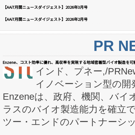
【AAiT月間ニュースダイジェスト】2026年3月号
【AAiT月間ニュースダイジェスト】2026年2月号
PR N
Enzene、コスト効率に優れ、高収率を実現する地域密着型バイオ製造を可
インド、プネー,/PRNe
イノベーション型の開発
Enzeneは、政府、機関、バ
ラスのバイオ製造能力を確立
ツー・エンドのパートナーシッ
表しました。 同社の実績あるEnzeneX®