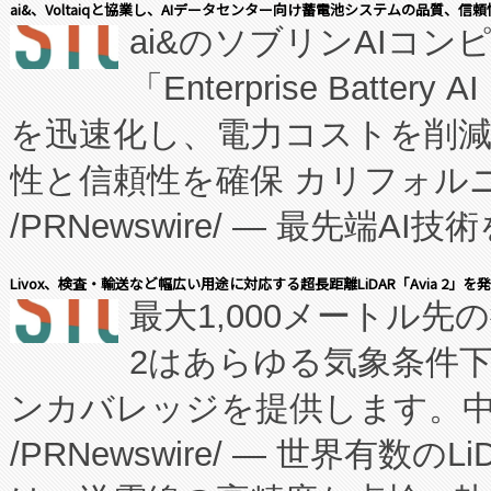
ai&、Voltaiqと協業し、AIデータセンター向け蓄電池システムの品質、信
ai&のソブリンAIコンピ
manufacturing™ (FC
「Enterprise Batte
たNeXは、バイオ医薬品製造
を迅速化し、電力コストを削
従来のフェッドバッチ施設の
性と信頼性を確保 カリフォルニア
に、患者やサプライチェーン
/PRNewswire/ — 最先端
キー方式で拡張性が高く、持
会社エーアイ・アンド：本社横
す。FCCM‑を活用した現地
Livox、検査・輸送など幅広い用途に対応する超長距離LiDAR「Avia 2」を
最大1,000メートル先
President原信平）と、エ
患者にとっての費用負担を大幅
2はあらゆる気象条件
ードするVoltaiqは、日本に
のアクセスを大幅に拡大することができ
ンカバレッジを提供します。中国
ーエネルギー貯蔵システム（B
Fully-Connected Continuous M
/PRNewswire/ — 世界有数の
た。 Voltaiq独自のAI搭
プログラムには、施設設計・内装