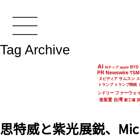
Tag Archive
AI
BYD
AIチップ
apple
PR Newswire
TSM
サムスン
ヌビディア
ス
トランプ
トランプ関税
ファーウェ
ンドリー
台湾
造装置
新工場
思特威と紫光展鋭、Mic