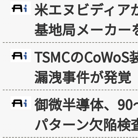
米エヌビディア
基地局メーカー
TSMCのCoW
漏洩事件が発覚
御微半導体、90
パターン欠陥検