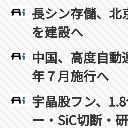
長シン存儲、北京
を建設へ
中国、高度自動
年７月施行へ
宇晶股フン、1.
ー・SiC切断・