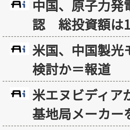
中国、原子力発
認 総投資額は1
米国、中国製光
検討か＝報道
米エヌビディア
基地局メーカー