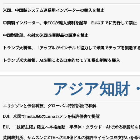
米国、中国製システム連系用インバーターの輸入を禁止
中国製インバーター、米FCCが輸入規制を起草 EUはすでに先行して禁止
中国財政部、46社の米国企業製品の調達を禁止
トランプ大統領、「アップルがインテルと協力して米国でチップを製造す
トランプ米大統領、AI企業による自主的なモデル提出制度を導入
アジア知財
エリクソンと伝音科技、グローバル特許訴訟で和解
DJI、米国でInsta360のLunaカメラを特許侵害で提訴
EU、「技術主権」確立へ本格始動 半導体・クラウド・AIで米依存脱却を
英国裁判所、サムスンにZTEへの3.9億ドルの特許ライセンス料支払いを命