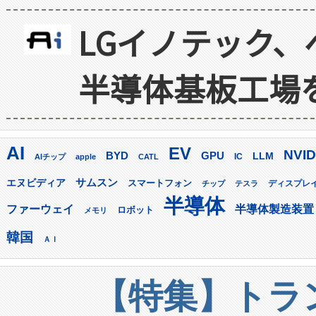
LGイノテック、
半導体基板工場
AI
EV
NVID
GPU
BYD
LLM
AIチップ
apple
CATL
IC
サムスン
エヌビディア
スマートフォン
ディスプレ
チップ
テスラ
半導体
ファーウェイ
半導体製造装置
ロボット
メモリ
韓国
ＡＩ
【特集】トラン