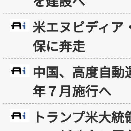
を建設へ
米エヌビディア・
保に奔走
中国、高度自動
年７月施行へ
トランプ米大統