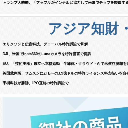
トランプ大統領、「アップルがインテルと協力して米国でチップを製造す
アジア知財
エリクソンと伝音科技、グローバル特許訴訟で和解
DJI、米国でInsta360のLunaカメラを特許侵害で提訴
EU、「技術主権」確立へ本格始動 半導体・クラウド・AIで米依存脱却を
英国裁判所、サムスンにZTEへの3.9億ドルの特許ライセンス料支払いを命
宇樹科技が勝訴、IPO直前の特許訴訟で