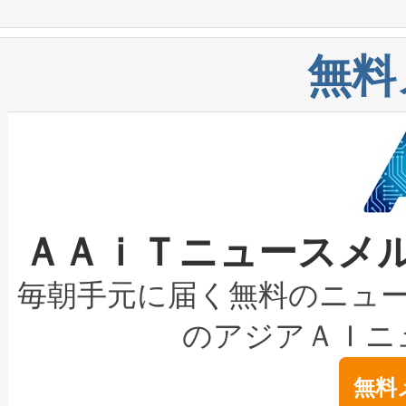
や穀物倉庫におけるバルク材の
安全性を追跡し、確保する事を
構造化トレーニングカリキュ
リューション「Avia 2」を発
増加しているデータセンター
上げおよび商用化段階におけ
無料
したAvia 2は、1,000メ
る電力網に大きな負担をかけ
設備整備および立ち上げ調整
狭視野のFOVを切り替えるこ
事業者の負担軽減という課題
加組織は、Enzeneのバイオ
ケーブル、枝などの細かな対
系統連系を迅速にし、ピーク需
選定された製品について、自
なレーザースポットにより、高
限を超えて利用可能な電力容量
取得できる可能性もあります。
ＡＡｉＴニュースメ
な環境下でも豊かなディテー
持できるよう貢献します。こ
設には、3億～4億ドルかかるこ
キロメートル範囲を検出 Livox Unveil
ービスレベル契約（SLA）違
最高経営責任者（CEO）であるHi
毎朝手元に届く無料のニュ
LiDAR for Inspections, Transpor
テリー性能の劣化によるダウ
す。「当社のfully-connected c
のアジアＡＩニ
は1535 nmレーザーを搭載
念は、現在データセンターが
ームを利用すれば、6,000万～
無料
イズの小径化を実現すること
ます。 Voltaiq provides a comple
きます。この効率性は、フェ