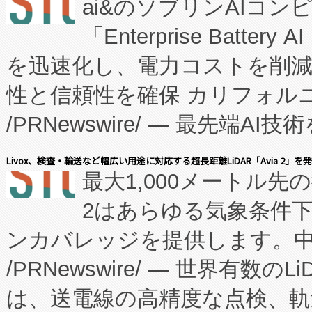
ai&のソブリンAIコンピ
manufacturing™ (FC
「Enterprise Batte
たNeXは、バイオ医薬品製造
を迅速化し、電力コストを削
従来のフェッドバッチ施設の
性と信頼性を確保 カリフォルニア
に、患者やサプライチェーン
/PRNewswire/ — 最先端
キー方式で拡張性が高く、持
会社エーアイ・アンド：本社横
す。FCCM‑を活用した現地
Livox、検査・輸送など幅広い用途に対応する超長距離LiDAR「Avia 2」を
最大1,000メートル先
President原信平）と、エ
患者にとっての費用負担を大幅
2はあらゆる気象条件
ードするVoltaiqは、日本に
のアクセスを大幅に拡大することができ
ンカバレッジを提供します。中国
ーエネルギー貯蔵システム（B
Fully-Connected Continuous M
/PRNewswire/ — 世界有数の
た。 Voltaiq独自のAI搭
プログラムには、施設設計・内装
は、送電線の高精度な点検、軌
定、統合、導入、運用に至る
に関する技術移転および知的財産