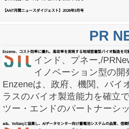
【AAiT月間ニュースダイジェスト】2026年3月号
PR N
Enzene、コスト効率に優れ、高収率を実現する地域密着型バイオ製造を可
インド、プネー,/PRNe
イノベーション型の開発
Enzeneは、政府、機関、バ
ラスのバイオ製造能力を確立
ツー・エンドのパートナーシッ
表しました。 同社の実績あるEnzeneX®
ai&、Voltaiqと協業し、AIデータセンター向け蓄電池システムの品質、信