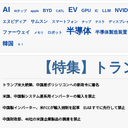
AI
EV
NVID
GPU
BYD
LLM
AIチップ
apple
CATL
IC
サムスン
エヌビディア
スマートフォン
ディスプレ
チップ
テスラ
半導体
ファーウェイ
半導体製造装置
ロボット
メモリ
韓国
ＡＩ
【特集】トラン
トランプ米大統領、中国産ポリシリコンへの新政令に署名
米国、中国製システム連系用インバーターの輸入を禁止
中国製インバーター、米FCCが輸入規制を起草 EUはすでに先行して禁止
中国財政部、46社の米国企業製品の調達を禁止