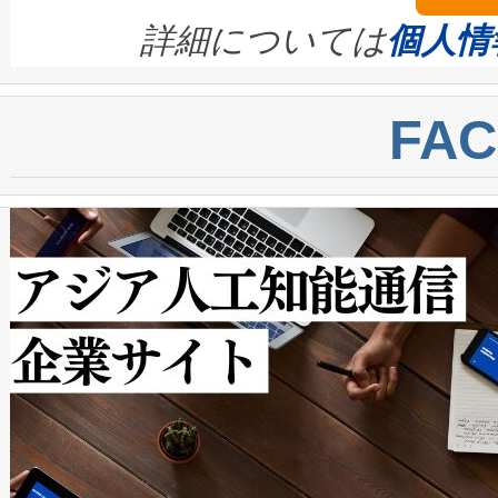
す。ノーマルモードでは、Avia
quality and reliability for AI da
詳細については
個人情
BESS stack to ensure battery qual
ートル先まで検出でき、これは
centers. Voltaiqは、a
トに対して約600メートルに
FA
からシステム統合、試運転、
では、反射率10％のターゲッ
クルの各段階のデータを監視
で向上し、最大検知距離は1,0
[…]
ットだけで最大1キロメートル
ルの変電所周囲を監視でき、
作業と点群処理を簡素化できま
Avia 2は、2種類のFOVオ
× 80°のノーマルモード、長距離