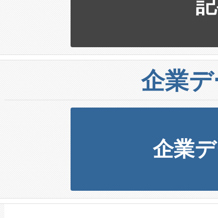
記
企業デ
企業デ