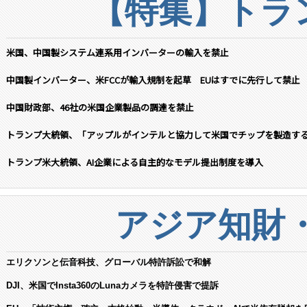
【特集】トラン
米国、中国製システム連系用インバーターの輸入を禁止
中国製インバーター、米FCCが輸入規制を起草 EUはすでに先行して禁止
中国財政部、46社の米国企業製品の調達を禁止
トランプ大統領、「アップルがインテルと協力して米国でチップを製造す
トランプ米大統領、AI企業による自主的なモデル提出制度を導入
アジア知財
エリクソンと伝音科技、グローバル特許訴訟で和解
DJI、米国でInsta360のLunaカメラを特許侵害で提訴