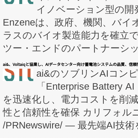
イノベーション型の開発
Enzeneは、政府、機関、バ
ラスのバイオ製造能力を確立
ツー・エンドのパートナーシッ
表しました。 同社の実績あるEnzeneX®
ai&、Voltaiqと協業し、AIデータセンター向け蓄電池システムの品質、信
ai&のソブリンAIコンピ
manufacturing™ (FC
「Enterprise Batte
たNeXは、バイオ医薬品製造
を迅速化し、電力コストを削
従来のフェッドバッチ施設の
性と信頼性を確保 カリフォルニア
に、患者やサプライチェーン
/PRNewswire/ — 最先端
キー方式で拡張性が高く、持