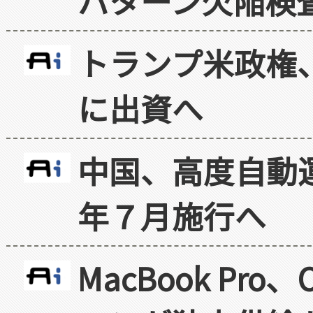
パターン欠陥検
トランプ米政権
に出資へ
中国、高度自動
年７月施行へ
MacBook Pr