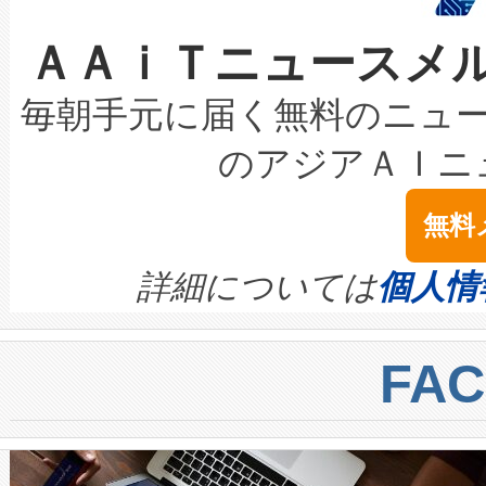
なレーザースポットにより、高
限を超えて利用可能な電力容量
取得できる可能性もあります。
ＡＡｉＴニュースメ
な環境下でも豊かなディテー
持できるよう貢献します。こ
設には、3億～4億ドルかかるこ
キロメートル範囲を検出 Livox Unveil
ービスレベル契約（SLA）違
最高経営責任者（CEO）であるHi
毎朝手元に届く無料のニュ
LiDAR for Inspections, Transpor
テリー性能の劣化によるダウ
す。「当社のfully-connected c
のアジアＡＩニ
は1535 nmレーザーを搭載
念は、現在データセンターが
ームを利用すれば、6,000万～
無料
イズの小径化を実現すること
ます。 Voltaiq provides a comple
きます。この効率性は、フェ
す。ノーマルモードでは、Avia
quality and reliability for AI da
詳細については
個人情
BESS stack to ensure battery qual
ートル先まで検出でき、これは
centers. Voltaiqは、a
トに対して約600メートルに
FA
からシステム統合、試運転、
では、反射率10％のターゲッ
クルの各段階のデータを監視
で向上し、最大検知距離は1,0