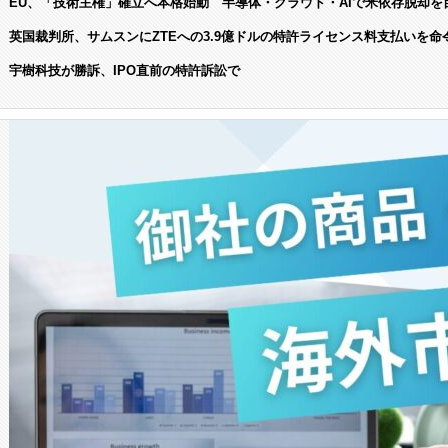
EU、「技術主権」確立へ本格始動 半導体・クラウド・AIで米依存脱却を
英国裁判所、サムスンにZTEへの3.9億ドルの特許ライセンス料支払いを命
宇樹科技が勝訴、IPO直前の特許訴訟で