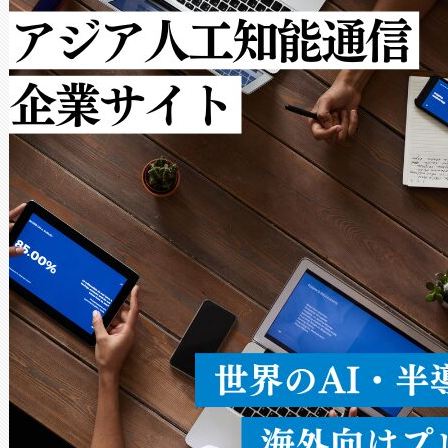
[…]
ットだけで最大1キロメートル
ルの変電所周囲を監視でき、
作業と点群処理を簡素化できま
Avia 2は、2種類のFOVオ
× 80°のノーマルモード、長距離
ードを切り替えて使用するこ
ることなく、単一のデバイス
うにします。遠距離まで届く
密度なスキャ
[…]