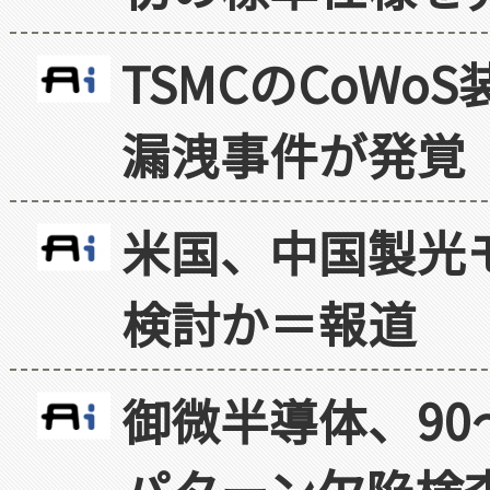
TSMCのCoW
漏洩事件が発覚
米国、中国製光
検討か＝報道
御微半導体、90