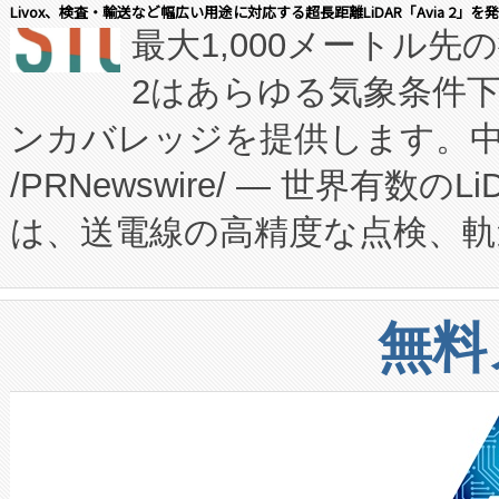
会社エーアイ・アンド：本社横
す。FCCM‑を活用した現地
Livox、検査・輸送など幅広い用途に対応する超長距離LiDAR「Avia 2」を
最大1,000メートル先
President原信平）と、エ
患者にとっての費用負担を大幅
2はあらゆる気象条件
ードするVoltaiqは、日本に
のアクセスを大幅に拡大することができ
ンカバレッジを提供します。中国
ーエネルギー貯蔵システム（B
Fully-Connected Continuous M
/PRNewswire/ — 世界有数の
た。 Voltaiq独自のAI搭
プログラムには、施設設計・内装
は、送電線の高精度な点検、軌
定、統合、導入、運用に至る
に関する技術移転および知的財産
や穀物倉庫におけるバルク材の
安全性を追跡し、確保する事を
構造化トレーニングカリキュ
リューション「Avia 2」を発
増加しているデータセンター
上げおよび商用化段階におけ
無料
したAvia 2は、1,000メ
る電力網に大きな負担をかけ
設備整備および立ち上げ調整
狭視野のFOVを切り替えるこ
事業者の負担軽減という課題
加組織は、Enzeneのバイオ
ケーブル、枝などの細かな対
系統連系を迅速にし、ピーク需
選定された製品について、自