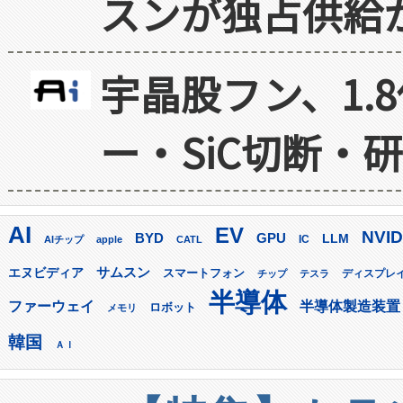
スンが独占供給
宇晶股フン、1.
ー・SiC切断・
AI
EV
NVID
GPU
BYD
LLM
AIチップ
apple
CATL
IC
サムスン
エヌビディア
スマートフォン
ディスプレ
チップ
テスラ
半導体
ファーウェイ
半導体製造装置
ロボット
メモリ
韓国
ＡＩ