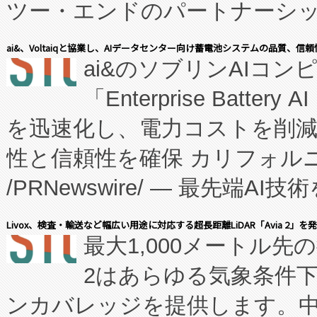
ツー・エンドのパートナーシッ
表しました。 同社の実績あるEnzeneX®
ai&、Voltaiqと協業し、AIデータセンター向け蓄電池システムの品質、信
ai&のソブリンAIコンピ
manufacturing™ (FC
「Enterprise Batte
たNeXは、バイオ医薬品製造
を迅速化し、電力コストを削
従来のフェッドバッチ施設の
性と信頼性を確保 カリフォルニア
に、患者やサプライチェーン
/PRNewswire/ — 最先端
キー方式で拡張性が高く、持
会社エーアイ・アンド：本社横
す。FCCM‑を活用した現地
Livox、検査・輸送など幅広い用途に対応する超長距離LiDAR「Avia 2」を
最大1,000メートル先
President原信平）と、エ
患者にとっての費用負担を大幅
2はあらゆる気象条件
ードするVoltaiqは、日本に
のアクセスを大幅に拡大することができ
ンカバレッジを提供します。中国
ーエネルギー貯蔵システム（B
Fully-Connected Continuous M