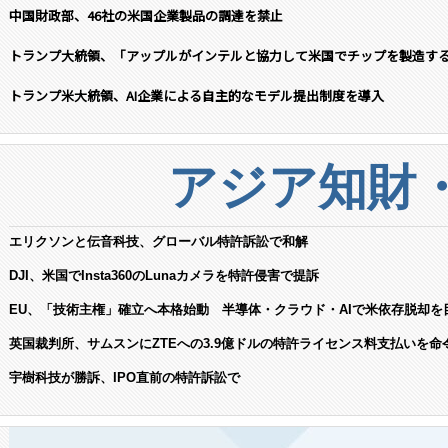
中国財政部、46社の米国企業製品の調達を禁止
トランプ大統領、「アップルがインテルと協力して米国でチップを製造す
トランプ米大統領、AI企業による自主的なモデル提出制度を導入
アジア知財
エリクソンと伝音科技、グローバル特許訴訟で和解
DJI、米国でInsta360のLunaカメラを特許侵害で提訴
EU、「技術主権」確立へ本格始動 半導体・クラウド・AIで米依存脱却を
英国裁判所、サムスンにZTEへの3.9億ドルの特許ライセンス料支払いを命
宇樹科技が勝訴、IPO直前の特許訴訟で