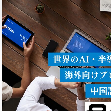
Avia 2は、2種類のFOVオ
× 80°のノーマルモード、長距離
ードを切り替えて使用するこ
ることなく、単一のデバイス
うにします。遠距離まで届く
密度なスキャ
[…]