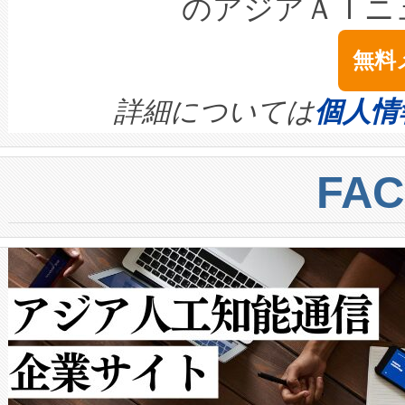
す。「当社のfully-connected c
のアジアＡＩニ
は1535 nmレーザーを搭載
念は、現在データセンターが
ームを利用すれば、6,000万～
無料
イズの小径化を実現すること
ます。 Voltaiq provides a comple
きます。この効率性は、フェ
す。ノーマルモードでは、Avia
quality and reliability for AI da
詳細については
個人情
BESS stack to ensure battery qual
ートル先まで検出でき、これは
centers. Voltaiqは、a
トに対して約600メートルに
FA
からシステム統合、試運転、
では、反射率10％のターゲッ
クルの各段階のデータを監視
で向上し、最大検知距離は1,0
[…]
ットだけで最大1キロメートル
ルの変電所周囲を監視でき、
作業と点群処理を簡素化できま