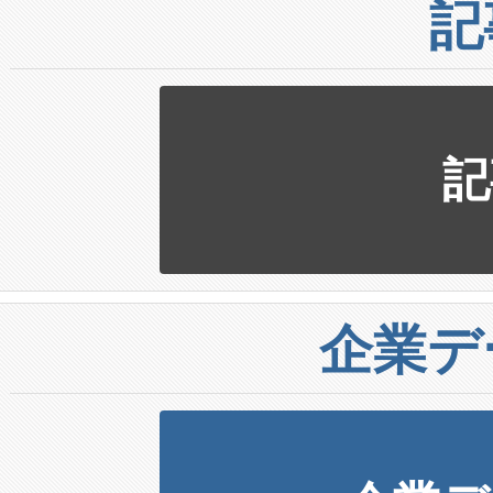
記
記
企業デ