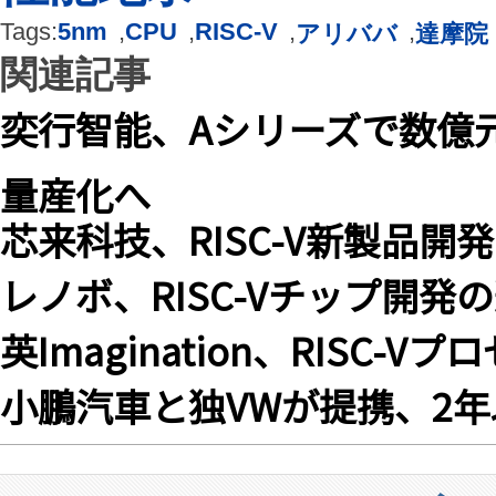
Tags:
5nm
,
CPU
,
RISC-V
,
,
アリババ
達摩院
関連記事
奕行智能、Aシリーズで数億元
量産化へ
芯来科技、RISC-V新製品
レノボ、RISC-Vチップ開
英Imagination、RISC
小鵬汽車と独VWが提携、2年