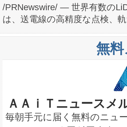
/PRNewswire/ — 世界有数の
た。 Voltaiq独自のAI搭
プログラムには、施設設計・内装
は、送電線の高精度な点検、軌
定、統合、導入、運用に至る
に関する技術移転および知的財産
や穀物倉庫におけるバルク材の
安全性を追跡し、確保する事を
構造化トレーニングカリキュ
リューション「Avia 2」を発
増加しているデータセンター
上げおよび商用化段階におけ
無料
したAvia 2は、1,000メ
る電力網に大きな負担をかけ
設備整備および立ち上げ調整
狭視野のFOVを切り替えるこ
事業者の負担軽減という課題
加組織は、Enzeneのバイオ
ケーブル、枝などの細かな対
系統連系を迅速にし、ピーク需
選定された製品について、自
なレーザースポットにより、高
限を超えて利用可能な電力容量
取得できる可能性もあります。
ＡＡｉＴニュースメ
な環境下でも豊かなディテー
持できるよう貢献します。こ
設には、3億～4億ドルかかるこ
キロメートル範囲を検出 Livox Unveil
ービスレベル契約（SLA）違
最高経営責任者（CEO）であるHi
毎朝手元に届く無料のニュ
LiDAR for Inspections, Transpor
テリー性能の劣化によるダウ