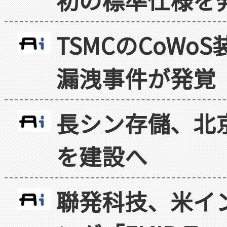
TSMCのCoW
漏洩事件が発覚
長シン存儲、北京
を建設へ
聯発科技、米イ