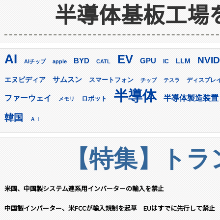
半導体基板工場
AI
EV
NVID
GPU
BYD
LLM
AIチップ
apple
CATL
IC
サムスン
エヌビディア
スマートフォン
ディスプレ
チップ
テスラ
半導体
ファーウェイ
半導体製造装置
ロボット
メモリ
韓国
ＡＩ
【特集】トラン
米国、中国製システム連系用インバーターの輸入を禁止
中国製インバーター、米FCCが輸入規制を起草 EUはすでに先行して禁止