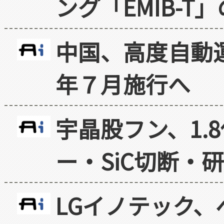
ング「EMIB-T
中国、高度自動
年７月施行へ
宇晶股フン、1.
ー・SiC切断・
LGイノテック、