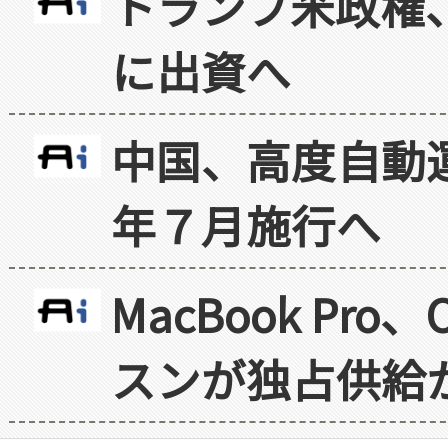
トランプ米政権
に出資へ
中国、高度自動
年７月施行へ
MacBook Pr
スンが独占供給