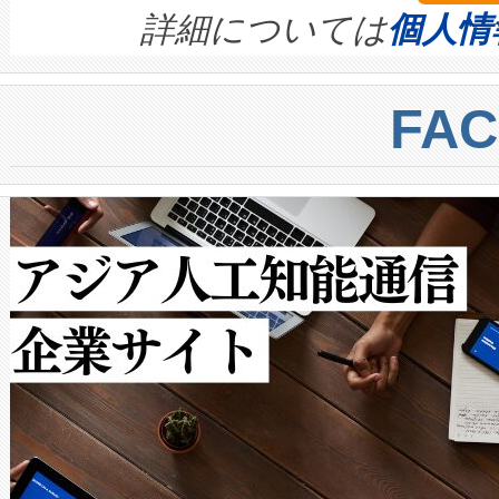
す。ノーマルモードでは、Avia
quality and reliability for AI da
詳細については
個人情
BESS stack to ensure battery qual
ートル先まで検出でき、これは
centers. Voltaiqは、a
トに対して約600メートルに
FA
からシステム統合、試運転、
では、反射率10％のターゲッ
クルの各段階のデータを監視
で向上し、最大検知距離は1,0
[…]
ットだけで最大1キロメートル
ルの変電所周囲を監視でき、
作業と点群処理を簡素化できま
Avia 2は、2種類のFOVオ
× 80°のノーマルモード、長距離
ードを切り替えて使用するこ