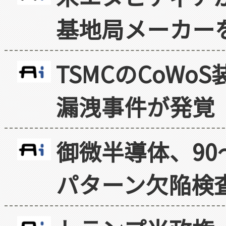
基地局メーカー
TSMCのCoW
漏洩事件が発覚
御微半導体、90
パターン欠陥検