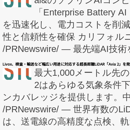
ai&のソブリンAIコンピ
manufacturing™ (FC
「Enterprise Batte
たNeXは、バイオ医薬品製造
を迅速化し、電力コストを削
従来のフェッドバッチ施設の
性と信頼性を確保 カリフォルニア
に、患者やサプライチェーン
/PRNewswire/ — 最先端
キー方式で拡張性が高く、持
会社エーアイ・アンド：本社横
す。FCCM‑を活用した現地
Livox、検査・輸送など幅広い用途に対応する超長距離LiDAR「Avia 2」を
最大1,000メートル先
President原信平）と、エ
患者にとっての費用負担を大幅
2はあらゆる気象条件
ードするVoltaiqは、日本に
のアクセスを大幅に拡大することができ
ンカバレッジを提供します。中国
ーエネルギー貯蔵システム（B
Fully-Connected Continuous M
/PRNewswire/ — 世界有数の
た。 Voltaiq独自のAI搭
プログラムには、施設設計・内装
は、送電線の高精度な点検、軌
定、統合、導入、運用に至る
に関する技術移転および知的財産