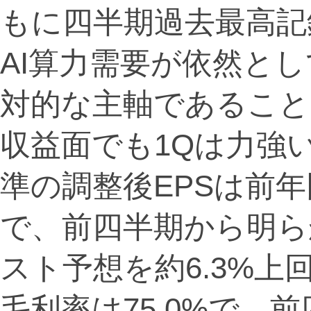
もに四半期過去最高記
AI算力需要が依然と
対的な主軸であること
収益面でも1Qは力強
準の調整後EPSは前年同
で、前四半期から明ら
スト予想を約6.3%
毛利率は75.0%で、