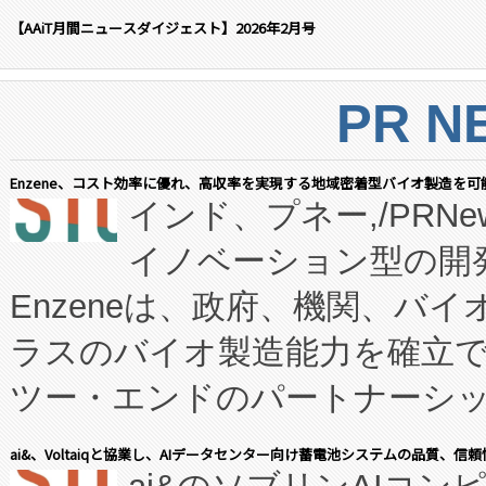
【AAiT月間ニュースダイジェスト】2026年2月号
PR N
Enzene、コスト効率に優れ、高収率を実現する地域密着型バイオ製造を可
インド、プネー,/PRNe
イノベーション型の開発
Enzeneは、政府、機関、バ
ラスのバイオ製造能力を確立
ツー・エンドのパートナーシッ
表しました。 同社の実績あるEnzeneX®
ai&、Voltaiqと協業し、AIデータセンター向け蓄電池システムの品質、信