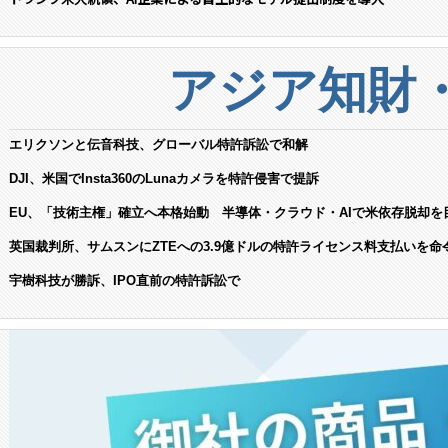
アジア知財
エリクソンと伝音科技、グローバル特許訴訟で和解
DJI、米国でInsta360のLunaカメラを特許侵害で提訴
EU、「技術主権」確立へ本格始動 半導体・クラウド・AIで米依存脱却を
英国裁判所、サムスンにZTEへの3.9億ドルの特許ライセンス料支払いを命
宇樹科技が勝訴、IPO直前の特許訴訟で