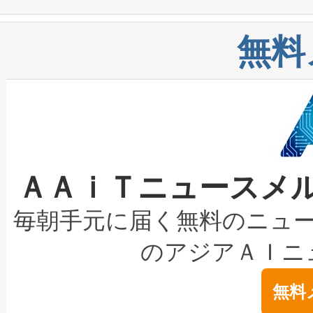
や穀物倉庫におけるバルク材の
安全性を追跡し、確保する事を
構造化トレーニングカリキュ
リューション「Avia 2」を発
増加しているデータセンター
上げおよび商用化段階におけ
無料
したAvia 2は、1,000メ
る電力網に大きな負担をかけ
設備整備および立ち上げ調整
狭視野のFOVを切り替えるこ
事業者の負担軽減という課題
加組織は、Enzeneのバイオ
ケーブル、枝などの細かな対
系統連系を迅速にし、ピーク需
選定された製品について、自
なレーザースポットにより、高
限を超えて利用可能な電力容量
取得できる可能性もあります。
ＡＡｉＴニュースメ
な環境下でも豊かなディテー
持できるよう貢献します。こ
設には、3億～4億ドルかかるこ
キロメートル範囲を検出 Livox Unveil
ービスレベル契約（SLA）違
最高経営責任者（CEO）であるHi
毎朝手元に届く無料のニュ
LiDAR for Inspections, Transpor
テリー性能の劣化によるダウ
す。「当社のfully-connected c
のアジアＡＩニ
は1535 nmレーザーを搭載
念は、現在データセンターが
ームを利用すれば、6,000万～
無料
イズの小径化を実現すること
ます。 Voltaiq provides a comple
きます。この効率性は、フェ