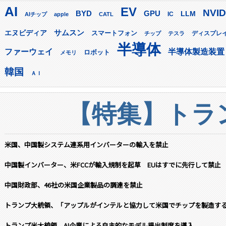
AI
EV
NVID
GPU
BYD
LLM
AIチップ
apple
CATL
IC
サムスン
エヌビディア
スマートフォン
ディスプレ
チップ
テスラ
半導体
ファーウェイ
半導体製造装置
ロボット
メモリ
韓国
ＡＩ
【特集】トラン
米国、中国製システム連系用インバーターの輸入を禁止
中国製インバーター、米FCCが輸入規制を起草 EUはすでに先行して禁止
中国財政部、46社の米国企業製品の調達を禁止
トランプ大統領、「アップルがインテルと協力して米国でチップを製造す
トランプ米大統領、AI企業による自主的なモデル提出制度を導入