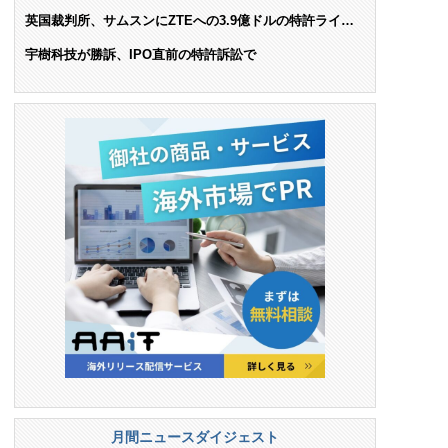
AIで米依存脱却を目指す
英国裁判所、サムスンにZTEへの3.9億ドルの特許ライセ
ンス料支払いを命令
宇樹科技が勝訴、IPO直前の特許訴訟で
月間ニュースダイジェスト