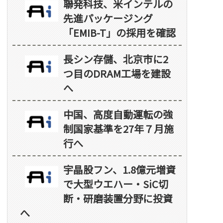
聯発科技、米インテルの
先進パッケージング
「EMIB-T」の採用を確認
長シン存儲、北京市に2
つ目のDRAM工場を建設
へ
中国、高度自動運転の強
制国家基準を27年７月施
行へ
宇晶股フン、1.8億元増資
で大型ウエハー・SiC切
断・研磨装置分野に投資
へ