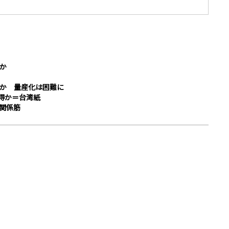
度か
りか 量産化は困難に
獲得か＝台湾紙
＝関係筋