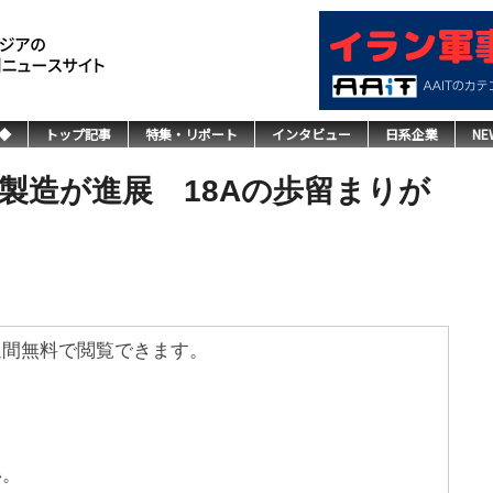
◆
トップ記事
特集・リポート
インタビュー
日系企業
NE
製造が進展 18Aの歩留まりが
週間無料で閲覧できます。
い。