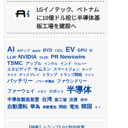
LGイノテック、ベトナム
に10億ドル投じ半導体基
板工場を建設へ
AI
EV
GPU
BYD
AIチップ
apple
CATL
IC
PR Newswire
NVIDIA
LLM
OLED
TSMC
アップル
インド
インテル
ウエハー
サムスン
エヌビディア
スマートフォン
チップ
トランプ
ディスプレイ
トランプ関税
テスラ
ドイツ
バッテリー
ファウンドリー
パワー半導体
半導体
ファーウェイ
ロボット
メモリ
台湾
半導体製造装置
決算
新工場
米中
韓国
自動運転
華為
電池
関税
車載電池
ＡＩ
【特集】トランプ2.0の対中政策