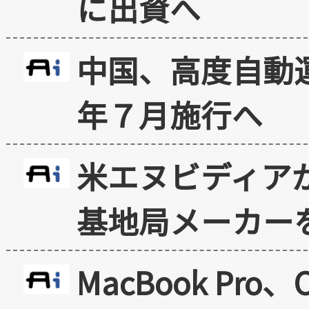
に出資へ
中国、高度自動
年７月施行へ
米エヌビディア
基地局メーカー
MacBook Pr