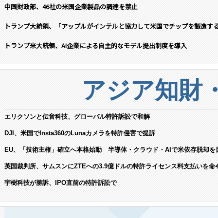
中国財政部、46社の米国企業製品の調達を禁止
トランプ大統領、「アップルがインテルと協力して米国でチップを製造す
トランプ米大統領、AI企業による自主的なモデル提出制度を導入
アジア知財
エリクソンと伝音科技、グローバル特許訴訟で和解
DJI、米国でInsta360のLunaカメラを特許侵害で提訴
EU、「技術主権」確立へ本格始動 半導体・クラウド・AIで米依存脱却を
英国裁判所、サムスンにZTEへの3.9億ドルの特許ライセンス料支払いを命
宇樹科技が勝訴、IPO直前の特許訴訟で