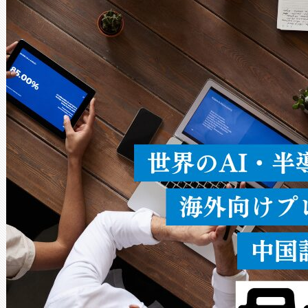
Avia 2は、2種類のFOVオ
× 80°のノーマルモード、長距離
ードを切り替えて使用するこ
ることなく、単一のデバイス
うにします。遠距離まで届く
密度なスキャ
[…]