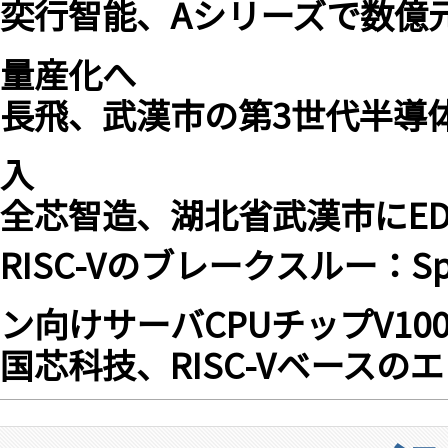
奕行智能、Aシリーズで数億元
量産化へ
長飛、武漢市の第3世代半導
入
全芯智造、湖北省武漢市にE
RISC-Vのブレークスルー：S
ン向けサーバCPUチップV10
国芯科技、RISC-Vベースのエ