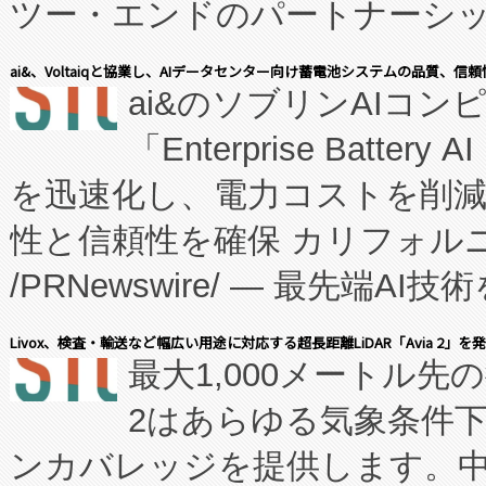
ツー・エンドのパートナーシッ
表しました。 同社の実績あるEnzeneX®
ai&、Voltaiqと協業し、AIデータセンター向け蓄電池システムの品質、信
ai&のソブリンAIコンピ
manufacturing™ (FC
「Enterprise Batte
たNeXは、バイオ医薬品製造
を迅速化し、電力コストを削
従来のフェッドバッチ施設の
性と信頼性を確保 カリフォルニア
に、患者やサプライチェーン
/PRNewswire/ — 最先端
キー方式で拡張性が高く、持
会社エーアイ・アンド：本社横
す。FCCM‑を活用した現地
Livox、検査・輸送など幅広い用途に対応する超長距離LiDAR「Avia 2」を
最大1,000メートル先
President原信平）と、エ
患者にとっての費用負担を大幅
2はあらゆる気象条件
ードするVoltaiqは、日本に
のアクセスを大幅に拡大することができ
ンカバレッジを提供します。中国
ーエネルギー貯蔵システム（B
Fully-Connected Continuous M