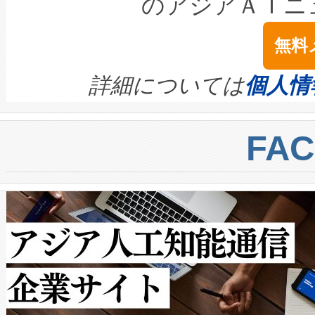
のアジアＡＩニ
は1535 nmレーザーを搭載
念は、現在データセンターが
ームを利用すれば、6,000万～
無料
イズの小径化を実現すること
ます。 Voltaiq provides a comple
きます。この効率性は、フェ
す。ノーマルモードでは、Avia
quality and reliability for AI da
詳細については
個人情
BESS stack to ensure battery qual
ートル先まで検出でき、これは
centers. Voltaiqは、a
トに対して約600メートルに
FA
からシステム統合、試運転、
では、反射率10％のターゲッ
クルの各段階のデータを監視
で向上し、最大検知距離は1,0
[…]
ットだけで最大1キロメートル
ルの変電所周囲を監視でき、
作業と点群処理を簡素化できま