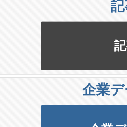
記
記
企業デ