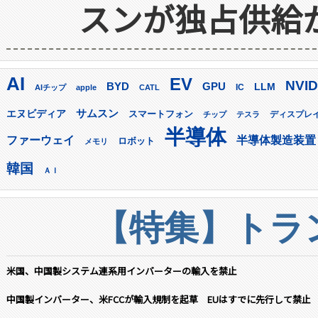
スンが独占供給
AI
EV
NVID
GPU
BYD
LLM
AIチップ
apple
CATL
IC
サムスン
エヌビディア
スマートフォン
ディスプレ
チップ
テスラ
半導体
ファーウェイ
半導体製造装置
ロボット
メモリ
韓国
ＡＩ
【特集】トラン
米国、中国製システム連系用インバーターの輸入を禁止
中国製インバーター、米FCCが輸入規制を起草 EUはすでに先行して禁止