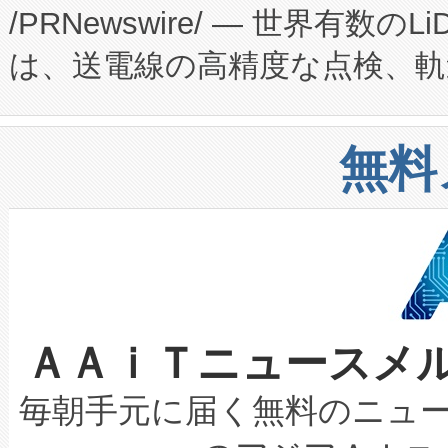
/PRNewswire/ — 世界有数の
た。 Voltaiq独自のAI搭
プログラムには、施設設計・内装
は、送電線の高精度な点検、軌
定、統合、導入、運用に至る
に関する技術移転および知的財産
や穀物倉庫におけるバルク材の
安全性を追跡し、確保する事を
構造化トレーニングカリキュ
リューション「Avia 2」を発
増加しているデータセンター
上げおよび商用化段階におけ
無料
したAvia 2は、1,000メ
る電力網に大きな負担をかけ
設備整備および立ち上げ調整
狭視野のFOVを切り替えるこ
事業者の負担軽減という課題
加組織は、Enzeneのバイオ
ケーブル、枝などの細かな対
系統連系を迅速にし、ピーク需
選定された製品について、自
なレーザースポットにより、高
限を超えて利用可能な電力容量
取得できる可能性もあります。
ＡＡｉＴニュースメ
な環境下でも豊かなディテー
持できるよう貢献します。こ
設には、3億～4億ドルかかるこ
キロメートル範囲を検出 Livox Unveil
ービスレベル契約（SLA）違
最高経営責任者（CEO）であるHi
毎朝手元に届く無料のニュ
LiDAR for Inspections, Transpor
テリー性能の劣化によるダウ
す。「当社のfully-connected c