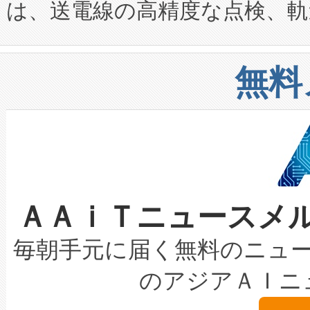
は、送電線の高精度な点検、軌
定、統合、導入、運用に至る
に関する技術移転および知的財産
や穀物倉庫におけるバルク材の
安全性を追跡し、確保する事を
構造化トレーニングカリキュ
リューション「Avia 2」を発
増加しているデータセンター
上げおよび商用化段階におけ
無料
したAvia 2は、1,000メ
る電力網に大きな負担をかけ
設備整備および立ち上げ調整
狭視野のFOVを切り替えるこ
事業者の負担軽減という課題
加組織は、Enzeneのバイオ
ケーブル、枝などの細かな対
系統連系を迅速にし、ピーク需
選定された製品について、自
なレーザースポットにより、高
限を超えて利用可能な電力容量
取得できる可能性もあります。
ＡＡｉＴニュースメ
な環境下でも豊かなディテー
持できるよう貢献します。こ
設には、3億～4億ドルかかるこ
キロメートル範囲を検出 Livox Unveil
ービスレベル契約（SLA）違
最高経営責任者（CEO）であるHi
毎朝手元に届く無料のニュ
LiDAR for Inspections, Transpor
テリー性能の劣化によるダウ
す。「当社のfully-connected c
のアジアＡＩニ
は1535 nmレーザーを搭載
念は、現在データセンターが
ームを利用すれば、6,000万～