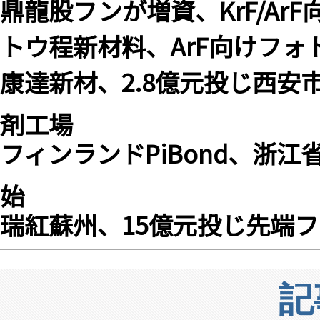
鼎龍股フンが増資、KrF/Ar
トウ程新材料、ArF向けフォ
康達新材、2.8億元投じ西
剤工場
フィンランドPiBond、浙
始
瑞紅蘇州、15億元投じ先端
記