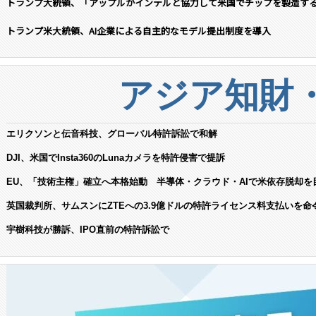
トランプ大統領、「アップルがインテルと協力して米国でチップを製造す
トランプ米大統領、AI企業による自主的なモデル提出制度を導入
アジア知財
エリクソンと伝音科技、グローバル特許訴訟で和解
DJI、米国でInsta360のLunaカメラを特許侵害で提訴
EU、「技術主権」確立へ本格始動 半導体・クラウド・AIで米依存脱却を
英国裁判所、サムスンにZTEへの3.9億ドルの特許ライセンス料支払いを命
宇樹科技が勝訴、IPO直前の特許訴訟で