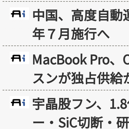
中国、高度自動
年７月施行へ
MacBook Pr
スンが独占供給
宇晶股フン、1.
ー・SiC切断・