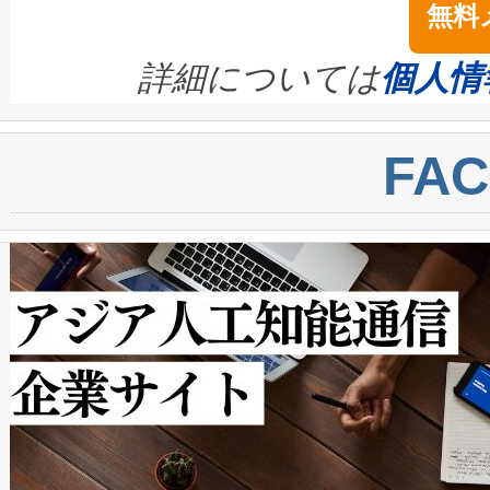
無料
イズの小径化を実現すること
ます。 Voltaiq provides a comple
きます。この効率性は、フェ
す。ノーマルモードでは、Avia
quality and reliability for AI da
詳細については
個人情
BESS stack to ensure battery qual
ートル先まで検出でき、これは
centers. Voltaiqは、a
トに対して約600メートルに
FA
からシステム統合、試運転、
では、反射率10％のターゲッ
クルの各段階のデータを監視
で向上し、最大検知距離は1,0
[…]
ットだけで最大1キロメートル
ルの変電所周囲を監視でき、
作業と点群処理を簡素化できま
Avia 2は、2種類のFOVオ
× 80°のノーマルモード、長距離