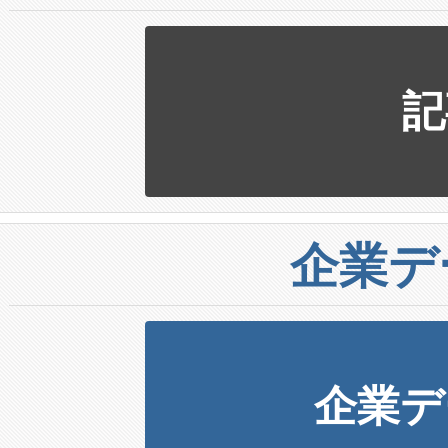
記
企業デ
企業デ