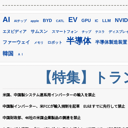
AI
EV
NVID
GPU
BYD
LLM
AIチップ
apple
CATL
IC
サムスン
エヌビディア
スマートフォン
ディスプレ
チップ
テスラ
半導体
ファーウェイ
半導体製造装置
ロボット
メモリ
韓国
ＡＩ
【特集】トラン
米国、中国製システム連系用インバーターの輸入を禁止
中国製インバーター、米FCCが輸入規制を起草 EUはすでに先行して禁止
中国財政部、46社の米国企業製品の調達を禁止