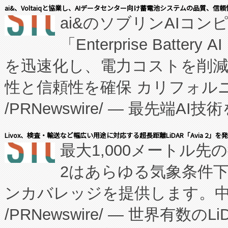
表しました。 同社の実績あるEnzeneX®
ai&、Voltaiqと協業し、AIデータセンター向け蓄電池システムの品質、信
ai&のソブリンAIコンピ
manufacturing™ (FC
「Enterprise Batte
たNeXは、バイオ医薬品製造
を迅速化し、電力コストを削
従来のフェッドバッチ施設の
性と信頼性を確保 カリフォルニア
に、患者やサプライチェーン
/PRNewswire/ — 最先端
キー方式で拡張性が高く、持
会社エーアイ・アンド：本社横
す。FCCM‑を活用した現地
Livox、検査・輸送など幅広い用途に対応する超長距離LiDAR「Avia 2」を
最大1,000メートル先
President原信平）と、エ
患者にとっての費用負担を大幅
2はあらゆる気象条件
ードするVoltaiqは、日本に
のアクセスを大幅に拡大することができ
ンカバレッジを提供します。中国
ーエネルギー貯蔵システム（B
Fully-Connected Continuous M
/PRNewswire/ — 世界有数の
た。 Voltaiq独自のAI搭
プログラムには、施設設計・内装