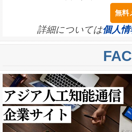
は1535 nmレーザーを搭載
念は、現在データセンターが
ームを利用すれば、6,000万～
無料
イズの小径化を実現すること
ます。 Voltaiq provides a comple
きます。この効率性は、フェ
す。ノーマルモードでは、Avia
quality and reliability for AI da
詳細については
個人情
BESS stack to ensure battery qual
ートル先まで検出でき、これは
centers. Voltaiqは、a
トに対して約600メートルに
FA
からシステム統合、試運転、
では、反射率10％のターゲッ
クルの各段階のデータを監視
で向上し、最大検知距離は1,0
[…]
ットだけで最大1キロメートル
ルの変電所周囲を監視でき、
作業と点群処理を簡素化できま
Avia 2は、2種類のFOVオ