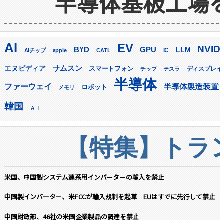
半導体基板工場
AI
EV
NVID
GPU
BYD
LLM
AIチップ
apple
CATL
IC
サムスン
エヌビディア
スマートフォン
ディスプレ
チップ
テスラ
半導体
ファーウェイ
半導体製造装置
ロボット
メモリ
韓国
ＡＩ
【特集】トラン
米国、中国製システム連系用インバーターの輸入を禁止
中国製インバーター、米FCCが輸入規制を起草 EUはすでに先行して禁止
中国財政部、46社の米国企業製品の調達を禁止