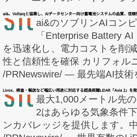
表しました。 同社の実績あるEnzeneX®
ai&、Voltaiqと協業し、AIデータセンター向け蓄電池システムの品質、信
ai&のソブリンAIコンピ
manufacturing™ (FC
「Enterprise Batte
たNeXは、バイオ医薬品製造
を迅速化し、電力コストを削
従来のフェッドバッチ施設の
性と信頼性を確保 カリフォルニア
に、患者やサプライチェーン
/PRNewswire/ — 最先端
キー方式で拡張性が高く、持
会社エーアイ・アンド：本社横
す。FCCM‑を活用した現地
Livox、検査・輸送など幅広い用途に対応する超長距離LiDAR「Avia 2」を
最大1,000メートル先
President原信平）と、エ
患者にとっての費用負担を大幅
2はあらゆる気象条件
ードするVoltaiqは、日本に
のアクセスを大幅に拡大することができ
ンカバレッジを提供します。中国
ーエネルギー貯蔵システム（B
Fully-Connected Continuous M