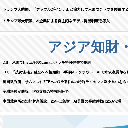
トランプ大統領、「アップルがインテルと協力して米国でチップを製造す
トランプ米大統領、AI企業による自主的なモデル提出制度を導入
アジア知財
DJI、米国でInsta360のLunaカメラを特許侵害で提訴
EU、「技術主権」確立へ本格始動 半導体・クラウド・AIで米依存脱却を
英国裁判所、サムスンにZTEへの3.9億ドルの特許ライセンス料支払いを命
宇樹科技が勝訴、IPO直前の特許訴訟で
中国裁判所の知的財産訴訟、25年は急増 AI分野の審結件数は25.6%増