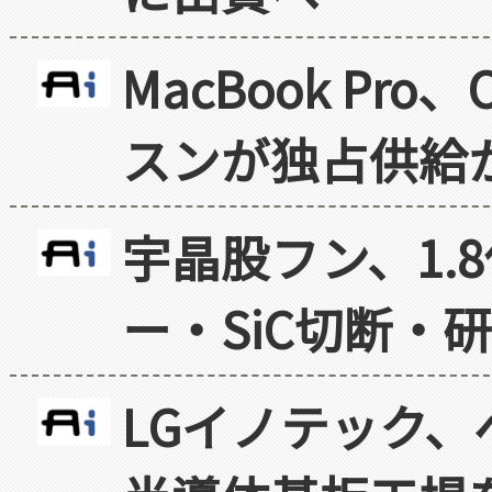
MacBook Pr
スンが独占供給
宇晶股フン、1.
ー・SiC切断・
LGイノテック、