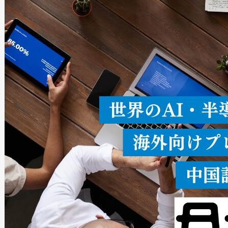
× 80°のノーマルモード、長距離
ードを切り替えて使用するこ
ることなく、単一のデバイス
うにします。遠距離まで届く
密度なスキャ
[…]