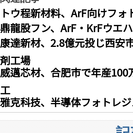
トウ程新材料、ArF向けフォ
鼎龍股フン、ArF・KrFウ
康達新材、2.8億元投じ西
剤工場
威邁芯材、合肥市で年産10
工
雅克科技、半導体フォトレジ
記