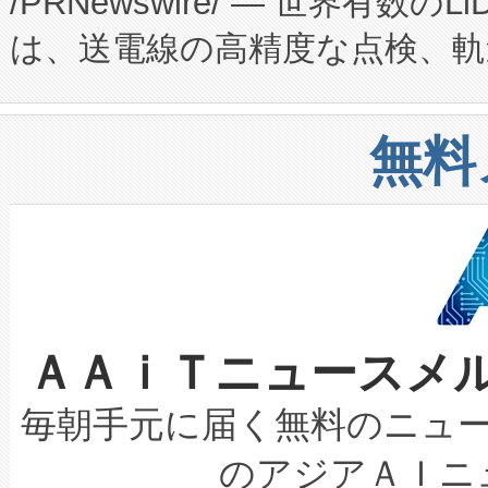
/PRNewswire/ — 世界有数の
た。 Voltaiq独自のAI搭
プログラムには、施設設計・内装
は、送電線の高精度な点検、軌
定、統合、導入、運用に至る
に関する技術移転および知的財産
や穀物倉庫におけるバルク材の
安全性を追跡し、確保する事を
構造化トレーニングカリキュ
リューション「Avia 2」を発
増加しているデータセンター
上げおよび商用化段階におけ
無料
したAvia 2は、1,000メ
る電力網に大きな負担をかけ
設備整備および立ち上げ調整
狭視野のFOVを切り替えるこ
事業者の負担軽減という課題
加組織は、Enzeneのバイオ
ケーブル、枝などの細かな対
系統連系を迅速にし、ピーク需
選定された製品について、自
なレーザースポットにより、高
限を超えて利用可能な電力容量
取得できる可能性もあります。
ＡＡｉＴニュースメ
な環境下でも豊かなディテー
持できるよう貢献します。こ
設には、3億～4億ドルかかるこ
キロメートル範囲を検出 Livox Unveil
ービスレベル契約（SLA）違
最高経営責任者（CEO）であるHi
毎朝手元に届く無料のニュ
LiDAR for Inspections, Transpor
テリー性能の劣化によるダウ
す。「当社のfully-connected c
のアジアＡＩニ