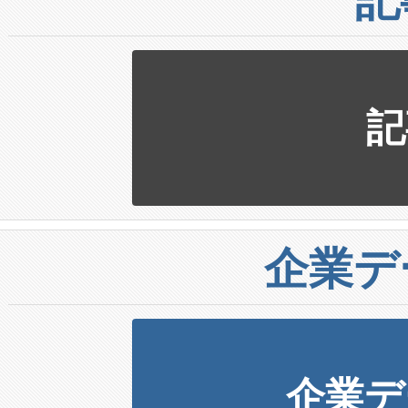
記
企業デ
企業デ