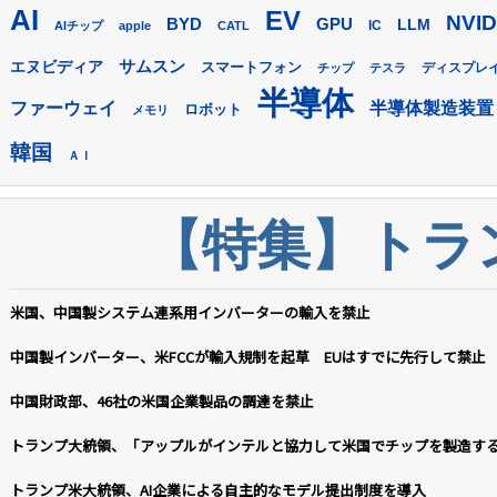
AI
EV
NVID
GPU
BYD
LLM
AIチップ
apple
CATL
IC
サムスン
エヌビディア
スマートフォン
ディスプレ
チップ
テスラ
半導体
ファーウェイ
半導体製造装置
ロボット
メモリ
韓国
ＡＩ
【特集】トラン
米国、中国製システム連系用インバーターの輸入を禁止
中国製インバーター、米FCCが輸入規制を起草 EUはすでに先行して禁止
中国財政部、46社の米国企業製品の調達を禁止
トランプ大統領、「アップルがインテルと協力して米国でチップを製造す
トランプ米大統領、AI企業による自主的なモデル提出制度を導入