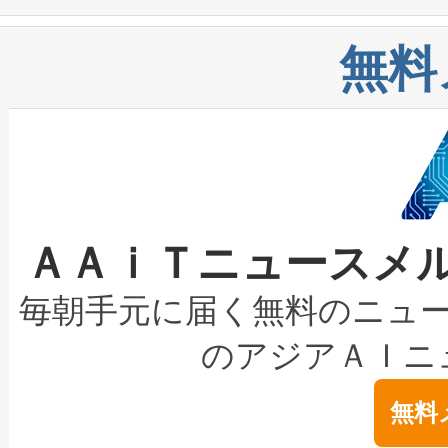
や穀物倉庫におけるバルク材の
安全性を追跡し、確保する事を
構造化トレーニングカリキュ
リューション「Avia 2」を発
増加しているデータセンター
上げおよび商用化段階におけ
無料
したAvia 2は、1,000メ
る電力網に大きな負担をかけ
設備整備および立ち上げ調整
狭視野のFOVを切り替えるこ
事業者の負担軽減という課題
加組織は、Enzeneのバイオ
ケーブル、枝などの細かな対
系統連系を迅速にし、ピーク需
選定された製品について、自
なレーザースポットにより、高
限を超えて利用可能な電力容量
取得できる可能性もあります。
ＡＡｉＴニュースメ
な環境下でも豊かなディテー
持できるよう貢献します。こ
設には、3億～4億ドルかかるこ
キロメートル範囲を検出 Livox Unveil
ービスレベル契約（SLA）違
最高経営責任者（CEO）であるHi
毎朝手元に届く無料のニュ
LiDAR for Inspections, Transpor
テリー性能の劣化によるダウ
す。「当社のfully-connected c
のアジアＡＩニ
は1535 nmレーザーを搭載
念は、現在データセンターが
ームを利用すれば、6,000万～
無料
イズの小径化を実現すること
ます。 Voltaiq provides a comple
きます。この効率性は、フェ