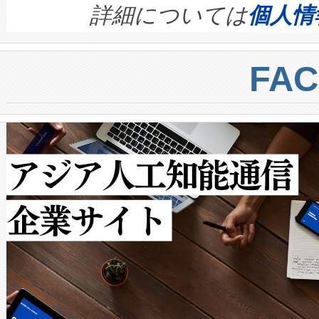
す。ノーマルモードでは、Avia
quality and reliability for AI da
詳細については
個人情
BESS stack to ensure battery qual
ートル先まで検出でき、これは
centers. Voltaiqは、a
トに対して約600メートルに
FA
からシステム統合、試運転、
では、反射率10％のターゲッ
クルの各段階のデータを監視
で向上し、最大検知距離は1,0
[…]
ットだけで最大1キロメートル
ルの変電所周囲を監視でき、
作業と点群処理を簡素化できま
Avia 2は、2種類のFOVオ
× 80°のノーマルモード、長距離
ードを切り替えて使用するこ