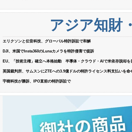
アジア知財
エリクソンと伝音科技、グローバル特許訴訟で和解
DJI、米国でInsta360のLunaカメラを特許侵害で提訴
EU、「技術主権」確立へ本格始動 半導体・クラウド・AIで米依存脱却を
英国裁判所、サムスンにZTEへの3.9億ドルの特許ライセンス料支払いを命
宇樹科技が勝訴、IPO直前の特許訴訟で