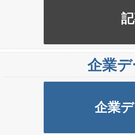
記
企業デ
企業デ