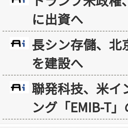
トランプ米政権
に出資へ
長シン存儲、北京
を建設へ
聯発科技、米イ
ング「EMIB-T