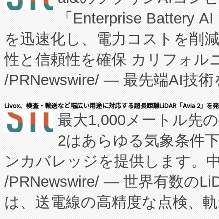
「Enterprise Batte
たNeXは、バイオ医薬品製造
を迅速化し、電力コストを削
従来のフェッドバッチ施設の
性と信頼性を確保 カリフォルニア
に、患者やサプライチェーン
/PRNewswire/ — 最先端
キー方式で拡張性が高く、持
会社エーアイ・アンド：本社横
す。FCCM‑を活用した現地
Livox、検査・輸送など幅広い用途に対応する超長距離LiDAR「Avia 2」を
最大1,000メートル先
President原信平）と、エ
患者にとっての費用負担を大幅
2はあらゆる気象条件
ードするVoltaiqは、日本に
のアクセスを大幅に拡大することができ
ンカバレッジを提供します。中国
ーエネルギー貯蔵システム（B
Fully-Connected Continuous M
/PRNewswire/ — 世界有数の
た。 Voltaiq独自のAI搭
プログラムには、施設設計・内装
は、送電線の高精度な点検、軌
定、統合、導入、運用に至る
に関する技術移転および知的財産