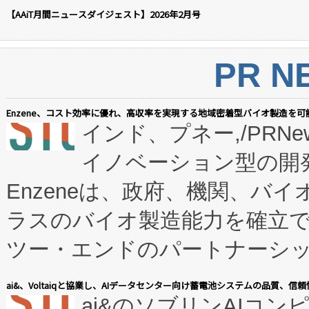
【AAiT月間ニュースダイジェスト】2026年2月号
PR N
Enzene、コスト効率に優れ、高収率を実現する地域密着型バイオ製造を可
インド、プネー,/PRNe
イノベーション型の開発
Enzeneは、政府、機関、バ
ラスのバイオ製造能力を確立
ツー・エンドのパートナーシッ
表しました。 同社の実績あるEnzeneX®
ai&、Voltaiqと協業し、AIデータセンター向け蓄電池システムの品質、信
ai&のソブリンAIコンピ
manufacturing™ (FC