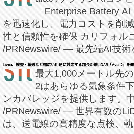
「Enterprise Batte
たNeXは、バイオ医薬品製造
を迅速化し、電力コストを削
従来のフェッドバッチ施設の
性と信頼性を確保 カリフォルニア
に、患者やサプライチェーン
/PRNewswire/ — 最先端
キー方式で拡張性が高く、持
会社エーアイ・アンド：本社横
す。FCCM‑を活用した現地
Livox、検査・輸送など幅広い用途に対応する超長距離LiDAR「Avia 2」を
最大1,000メートル先
President原信平）と、エ
患者にとっての費用負担を大幅
2はあらゆる気象条件
ードするVoltaiqは、日本に
のアクセスを大幅に拡大することができ
ンカバレッジを提供します。中国
ーエネルギー貯蔵システム（B
Fully-Connected Continuous M
/PRNewswire/ — 世界有数の
た。 Voltaiq独自のAI搭
プログラムには、施設設計・内装
は、送電線の高精度な点検、軌
定、統合、導入、運用に至る
に関する技術移転および知的財産