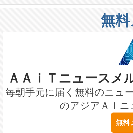
や穀物倉庫におけるバルク材の
安全性を追跡し、確保する事を
構造化トレーニングカリキュ
リューション「Avia 2」を発
増加しているデータセンター
上げおよび商用化段階におけ
無料
したAvia 2は、1,000メ
る電力網に大きな負担をかけ
設備整備および立ち上げ調整
狭視野のFOVを切り替えるこ
事業者の負担軽減という課題
加組織は、Enzeneのバイオ
ケーブル、枝などの細かな対
系統連系を迅速にし、ピーク需
選定された製品について、自
なレーザースポットにより、高
限を超えて利用可能な電力容量
取得できる可能性もあります。
ＡＡｉＴニュースメ
な環境下でも豊かなディテー
持できるよう貢献します。こ
設には、3億～4億ドルかかるこ
キロメートル範囲を検出 Livox Unveil
ービスレベル契約（SLA）違
最高経営責任者（CEO）であるHi
毎朝手元に届く無料のニュ
LiDAR for Inspections, Transpor
テリー性能の劣化によるダウ
す。「当社のfully-connected c
のアジアＡＩニ
は1535 nmレーザーを搭載
念は、現在データセンターが
ームを利用すれば、6,000万～
無料
イズの小径化を実現すること
ます。 Voltaiq provides a comple
きます。この効率性は、フェ