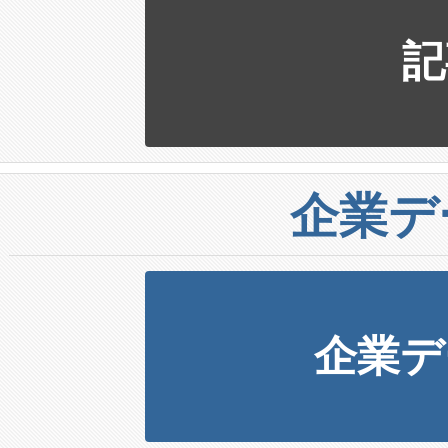
記
企業デ
企業デ