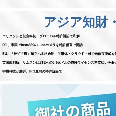
アジア知財
エリクソンと伝音科技、グローバル特許訴訟で和解
DJI、米国でInsta360のLunaカメラを特許侵害で提訴
EU、「技術主権」確立へ本格始動 半導体・クラウド・AIで米依存脱却を
英国裁判所、サムスンにZTEへの3.9億ドルの特許ライセンス料支払いを命
宇樹科技が勝訴、IPO直前の特許訴訟で