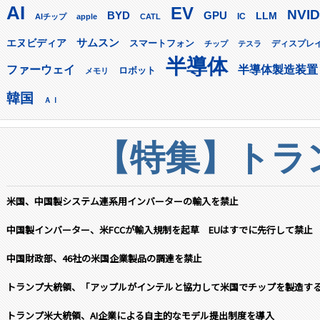
AI
EV
NVID
GPU
BYD
LLM
AIチップ
apple
CATL
IC
サムスン
エヌビディア
スマートフォン
ディスプレ
チップ
テスラ
半導体
ファーウェイ
半導体製造装置
ロボット
メモリ
韓国
ＡＩ
【特集】トラン
米国、中国製システム連系用インバーターの輸入を禁止
中国製インバーター、米FCCが輸入規制を起草 EUはすでに先行して禁止
中国財政部、46社の米国企業製品の調達を禁止
トランプ大統領、「アップルがインテルと協力して米国でチップを製造す
トランプ米大統領、AI企業による自主的なモデル提出制度を導入