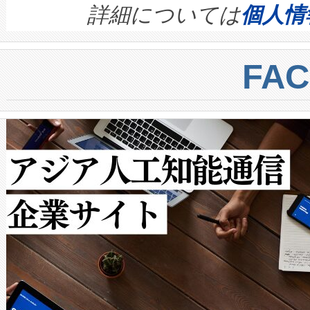
す。ノーマルモードでは、Avia
quality and reliability for AI da
詳細については
個人情
BESS stack to ensure battery qual
ートル先まで検出でき、これは
centers. Voltaiqは、a
トに対して約600メートルに
FA
からシステム統合、試運転、
では、反射率10％のターゲッ
クルの各段階のデータを監視
で向上し、最大検知距離は1,0
[…]
ットだけで最大1キロメートル
ルの変電所周囲を監視でき、
作業と点群処理を簡素化できま
Avia 2は、2種類のFOVオ
× 80°のノーマルモード、長距離
ードを切り替えて使用するこ