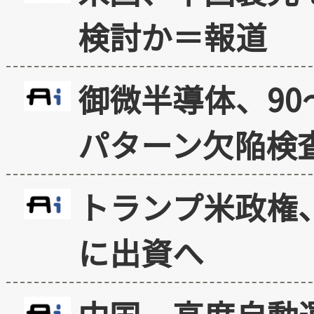
検討か＝報道
御微半導体、90
パターン欠陥検
トランプ米政権
に出資へ