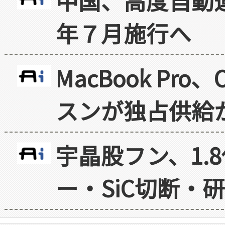
中国、高度自動
年７月施行へ
MacBook Pr
スンが独占供給
宇晶股フン、1.
ー・SiC切断・