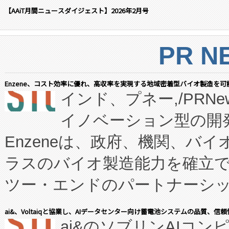
【AAiT月間ニュースダイジェスト】2026年2月号
PR N
Enzene、コスト効率に優れ、高収率を実現する地域密着型バイオ製造を可
インド、プネー,/PRNe
イノベーション型の開発
Enzeneは、政府、機関、バ
ラスのバイオ製造能力を確立
ツー・エンドのパートナーシッ
表しました。 同社の実績あるEnzeneX®
ai&、Voltaiqと協業し、AIデータセンター向け蓄電池システムの品質、信
ai&のソブリンAIコンピ
manufacturing™ (FC