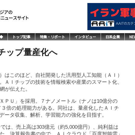
◆
トップ記事
特集・リポート
インタビュー
日系企業
NE
チップ量産化へ
）はこのほど、自社開発した汎用型人工知能（ＡＩ）
。ＡＩチップの技術を情報検索や産業のスマート化、
微網が伝えた。
ＸＰＵ」を採用。７ナノメートル（ナノは10億分の
て３倍の処理能力がある。同社は、量産化したＡＩチ
データ収集、解析、学習能力の強化を目指す。
告では、売上高は303億元（約5,000億円）、純利益は
った。決算報告書の中で、ＡＩクラウド「百度智能雲」