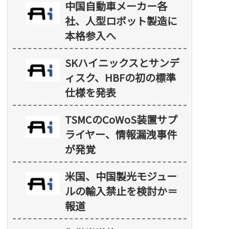
中国自動車メーカー各
社、人型ロボット製造に
本格参入へ
SKハイニックスとサンデ
ィスク、HBFの初の標準
仕様を発表
TSMCのCoWoS装置サプ
ライヤー、情報漏洩事件
が発覚
米国、中国製光モジュー
ルの輸入禁止を検討か＝
報道