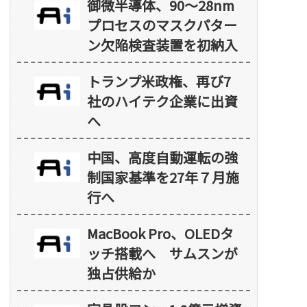
御微半導体、90～28nm
プロセスのマスクパター
ン欠陥検査装置を初納入
トランプ米政権、再び7
社のハイテク企業に出資
へ
中国、高度自動運転の強
制国家基準を27年７月施
行へ
MacBook Pro、OLEDタ
ッチ搭載へ サムスンが
独占供給か