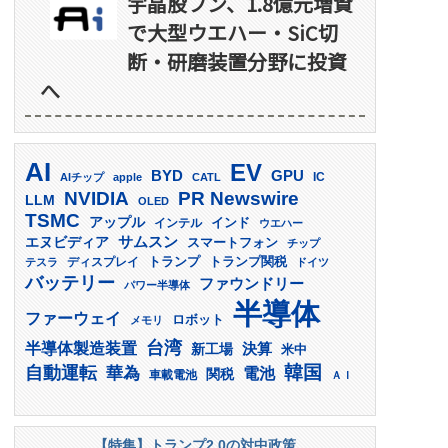
宇晶股フン、1.8億元増資
で大型ウエハー・SiC切
断・研磨装置分野に投資
へ
AI
EV
GPU
BYD
AIチップ
apple
CATL
IC
PR Newswire
NVIDIA
LLM
OLED
TSMC
アップル
インド
インテル
ウエハー
サムスン
エヌビディア
スマートフォン
チップ
トランプ
ディスプレイ
トランプ関税
テスラ
ドイツ
バッテリー
ファウンドリー
パワー半導体
半導体
ファーウェイ
ロボット
メモリ
台湾
半導体製造装置
決算
新工場
米中
韓国
自動運転
華為
電池
関税
車載電池
ＡＩ
【特集】トランプ2.0の対中政策