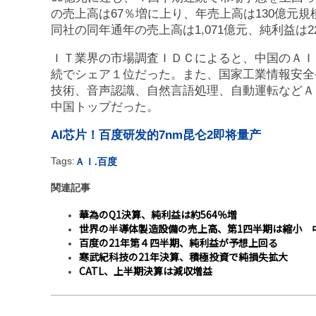
の売上高は67％増に上り、年売上高は130億元
同社の同年通年の売上高は1,071億元、純利益は2
ＩＴ業界の市場調査ＩＤＣによると、中国のＡＩ
続でシェア１位だった。また、国家工業情報安全
技術、音声認識、自然言語処理、自動運転などＡ
中国トップだった。
AI芯片！百度研发的7nm昆仑2即将量产
Tags:
ＡＩ.百度
関連記事
華為のQ1決算、純利益は約564％増
世界の半導体製造設備の売上高、第1四半期は縮小 中
百度の21年第４四半期、純利益が予想上回る
寒武紀科技の21年決算、積極投資で純損失拡大
CATL、上半期決算は減収増益