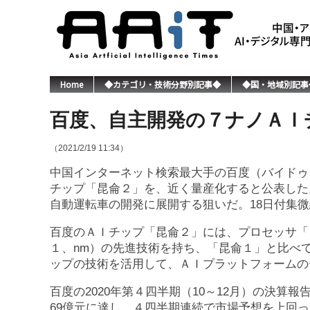
Home
◆カテゴリ・技術分野別記事◆
◆国・地域別記事
百度、自主開発の７ナノＡＩ
（2021/2/19 11:34）
中国インターネット検索最大手の百度（バイドゥ
チップ「昆侖２」を、近く量産化すると公表した
自動運転車の開発に展開する狙いだ。18日付集
百度のＡＩチップ「昆侖２」には、プロセッサ「
１、nm）の先進技術を持ち、「昆侖１」と比べ
ップの技術を活用して、ＡＩプラットフォームの
百度の2020年第４四半期（10～12月）の決算報
69億元に達し、４四半期連続で市場予想を上回