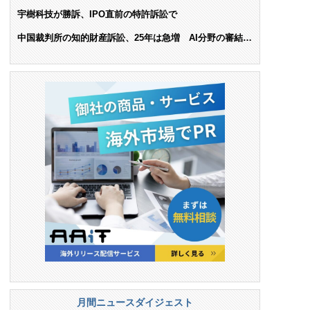
ンス料支払いを命令
宇樹科技が勝訴、IPO直前の特許訴訟で
中国裁判所の知的財産訴訟、25年は急増 AI分野の審結件
数は25.6%増
月間ニュースダイジェスト