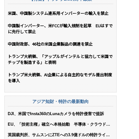
米国、中国製システム連系用インバーターの輸入を禁止
中国製インバーター、米FCCが輸入規制を起草 EUはすで
に先行して禁止
中国財政部、46社の米国企業製品の調達を禁止
トランプ大統領、「アップルがインテルと協力して米国で
チップを製造する」と表明
トランプ米大統領、AI企業による自主的なモデル提出制度
を導入
アジア知財・特許の最新動向
DJI、米国でInsta360のLunaカメラを特許侵害で提訴
EU、「技術主権」確立へ本格始動 半導体・クラウド・
AIで米依存脱却を目指す
英国裁判所、サムスンにZTEへの3.9億ドルの特許ライセ