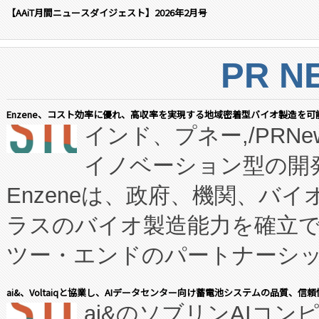
【AAiT月間ニュースダイジェスト】2026年2月号
PR N
Enzene、コスト効率に優れ、高収率を実現する地域密着型バイオ製造を可
インド、プネー,/PRNe
イノベーション型の開発
Enzeneは、政府、機関、バ
ラスのバイオ製造能力を確立
ツー・エンドのパートナーシッ
表しました。 同社の実績あるEnzeneX®
ai&、Voltaiqと協業し、AIデータセンター向け蓄電池システムの品質、信
ai&のソブリンAIコンピ
manufacturing™ (FC