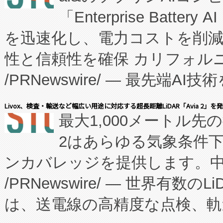
「Enterprise Batte
たNeXは、バイオ医薬品製造
を迅速化し、電力コストを削
従来のフェッドバッチ施設の
性と信頼性を確保 カリフォルニア
に、患者やサプライチェーン
/PRNewswire/ — 最先端
キー方式で拡張性が高く、持
会社エーアイ・アンド：本社横
す。FCCM‑を活用した現地
Livox、検査・輸送など幅広い用途に対応する超長距離LiDAR「Avia 2」を
最大1,000メートル先
President原信平）と、エ
患者にとっての費用負担を大幅
2はあらゆる気象条件
ードするVoltaiqは、日本に
のアクセスを大幅に拡大することができ
ンカバレッジを提供します。中国
ーエネルギー貯蔵システム（B
Fully-Connected Continuous M
/PRNewswire/ — 世界有数の
た。 Voltaiq独自のAI搭
プログラムには、施設設計・内装
は、送電線の高精度な点検、軌
定、統合、導入、運用に至る
に関する技術移転および知的財産