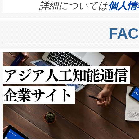
す。ノーマルモードでは、Avia
quality and reliability for AI da
詳細については
個人情
BESS stack to ensure battery qual
ートル先まで検出でき、これは
centers. Voltaiqは、a
トに対して約600メートルに
FA
からシステム統合、試運転、
では、反射率10％のターゲッ
クルの各段階のデータを監視
で向上し、最大検知距離は1,0
[…]
ットだけで最大1キロメートル
ルの変電所周囲を監視でき、
作業と点群処理を簡素化できま
Avia 2は、2種類のFOVオ
× 80°のノーマルモード、長距離
ードを切り替えて使用するこ