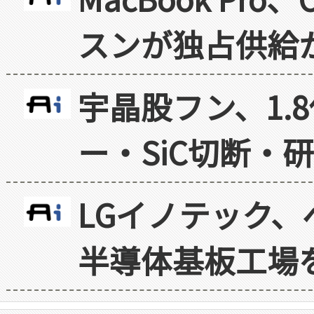
スンが独占供給
宇晶股フン、1.
ー・SiC切断・
LGイノテック、
半導体基板工場