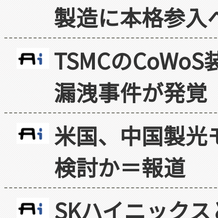
製造に本格参入
TSMCのCoW
漏洩事件が発覚
米国、中国製光
検討か＝報道
SKハイニックス