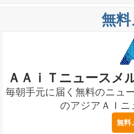
や穀物倉庫におけるバルク材の
安全性を追跡し、確保する事を
構造化トレーニングカリキュ
リューション「Avia 2」を発
増加しているデータセンター
上げおよび商用化段階におけ
無料
したAvia 2は、1,000メ
る電力網に大きな負担をかけ
設備整備および立ち上げ調整
狭視野のFOVを切り替えるこ
事業者の負担軽減という課題
加組織は、Enzeneのバイオ
ケーブル、枝などの細かな対
系統連系を迅速にし、ピーク需
選定された製品について、自
なレーザースポットにより、高
限を超えて利用可能な電力容量
取得できる可能性もあります。
ＡＡｉＴニュースメ
な環境下でも豊かなディテー
持できるよう貢献します。こ
設には、3億～4億ドルかかるこ
キロメートル範囲を検出 Livox Unveil
ービスレベル契約（SLA）違
最高経営責任者（CEO）であるHi
毎朝手元に届く無料のニュ
LiDAR for Inspections, Transpor
テリー性能の劣化によるダウ
す。「当社のfully-connected c
のアジアＡＩニ
は1535 nmレーザーを搭載
念は、現在データセンターが
ームを利用すれば、6,000万～
無料
イズの小径化を実現すること
ます。 Voltaiq provides a comple
きます。この効率性は、フェ