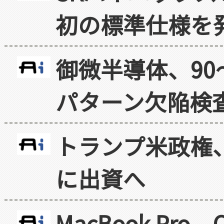
初の標準仕様を
御微半導体、90
パターン欠陥検
トランプ米政権
に出資へ
MacBook Pr