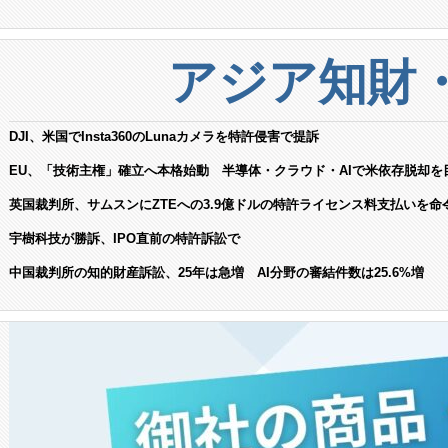
アジア知財
DJI、米国でInsta360のLunaカメラを特許侵害で提訴
EU、「技術主権」確立へ本格始動 半導体・クラウド・AIで米依存脱却を
英国裁判所、サムスンにZTEへの3.9億ドルの特許ライセンス料支払いを命
宇樹科技が勝訴、IPO直前の特許訴訟で
中国裁判所の知的財産訴訟、25年は急増 AI分野の審結件数は25.6%増