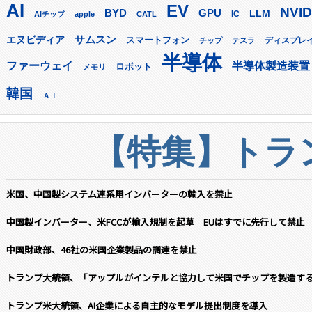
AI
EV
NVID
GPU
BYD
LLM
AIチップ
apple
CATL
IC
サムスン
エヌビディア
スマートフォン
ディスプレ
チップ
テスラ
半導体
ファーウェイ
半導体製造装置
ロボット
メモリ
韓国
ＡＩ
【特集】トラン
米国、中国製システム連系用インバーターの輸入を禁止
中国製インバーター、米FCCが輸入規制を起草 EUはすでに先行して禁止
中国財政部、46社の米国企業製品の調達を禁止
トランプ大統領、「アップルがインテルと協力して米国でチップを製造す
トランプ米大統領、AI企業による自主的なモデル提出制度を導入