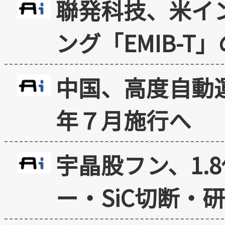
聯発科技、米イ
ング「EMIB-T
中国、高度自動
年７月施行へ
宇晶股フン、1.
ー・SiC切断・