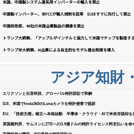
米国、中国製システム連系用インバーターの輸入を禁止
中国製インバーター、米FCCが輸入規制を起草 EUはすでに先行して禁止
中国財政部、46社の米国企業製品の調達を禁止
トランプ大統領、「アップルがインテルと協力して米国でチップを製造す
トランプ米大統領、AI企業による自主的なモデル提出制度を導入
アジア知財
エリクソンと伝音科技、グローバル特許訴訟で和解
DJI、米国でInsta360のLunaカメラを特許侵害で提訴
EU、「技術主権」確立へ本格始動 半導体・クラウド・AIで米依存脱却を
英国裁判所、サムスンにZTEへの3.9億ドルの特許ライセンス料支払いを命