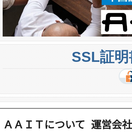
SSL証
ＡＡＩＴについて
運営会