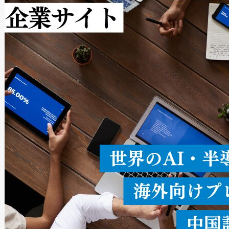
作業と点群処理を簡素化できま
Avia 2は、2種類のFOVオ
× 80°のノーマルモード、長距離
ードを切り替えて使用するこ
ることなく、単一のデバイス
うにします。遠距離まで届く
密度なスキャ
[…]