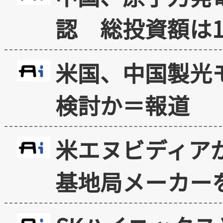
認 総投資額は1
米国、中国製光
検討か＝報道
米エヌビディア
基地局メーカー