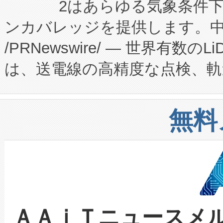
2はあらゆる気象条件
ードするVoltaiqは、日本に
のアクセスを大幅に拡大することができ
ンカバレッジを提供します。中国
ーエネルギー貯蔵システム（B
Fully-Connected Continuous M
/PRNewswire/ — 世界有数の
た。 Voltaiq独自のAI搭
プログラムには、施設設計・内装
は、送電線の高精度な点検、軌
定、統合、導入、運用に至る
に関する技術移転および知的財産
や穀物倉庫におけるバルク材の
安全性を追跡し、確保する事を
構造化トレーニングカリキュ
リューション「Avia 2」を発
増加しているデータセンター
上げおよび商用化段階におけ
無料
したAvia 2は、1,000メ
る電力網に大きな負担をかけ
設備整備および立ち上げ調整
狭視野のFOVを切り替えるこ
事業者の負担軽減という課題
加組織は、Enzeneのバイオ
ケーブル、枝などの細かな対
系統連系を迅速にし、ピーク需
選定された製品について、自
なレーザースポットにより、高
限を超えて利用可能な電力容量
取得できる可能性もあります。
ＡＡｉＴニュースメ
な環境下でも豊かなディテー
持できるよう貢献します。こ
設には、3億～4億ドルかかるこ