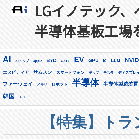
LGイノテック、
半導体基板工場
AI
EV
NVID
GPU
BYD
LLM
AIチップ
apple
CATL
IC
サムスン
エヌビディア
スマートフォン
ディスプレ
チップ
テスラ
半導体
ファーウェイ
半導体製造装置
ロボット
メモリ
韓国
ＡＩ
【特集】トラン