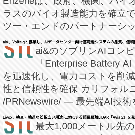
Enzeneは、政府、機関、バ
ラスのバイオ製造能力を確立
ツー・エンドのパートナーシッ
表しました。 同社の実績あるEnzeneX®
ai&、Voltaiqと協業し、AIデータセンター向け蓄電池システムの品質、信
ai&のソブリンAIコンピ
manufacturing™ (FC
「Enterprise Batte
たNeXは、バイオ医薬品製造
を迅速化し、電力コストを削
従来のフェッドバッチ施設の
性と信頼性を確保 カリフォルニア
に、患者やサプライチェーン
/PRNewswire/ — 最先端
キー方式で拡張性が高く、持
会社エーアイ・アンド：本社横
す。FCCM‑を活用した現地
Livox、検査・輸送など幅広い用途に対応する超長距離LiDAR「Avia 2」を
最大1,000メートル先
President原信平）と、エ
患者にとっての費用負担を大幅