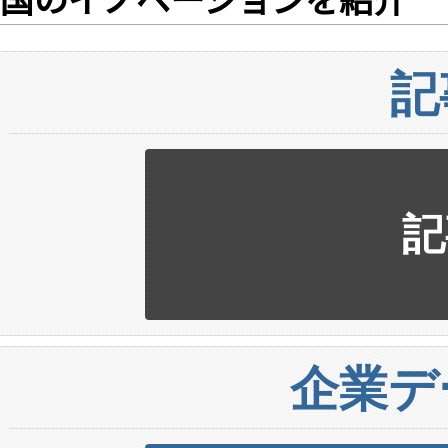
記
記
企業デ