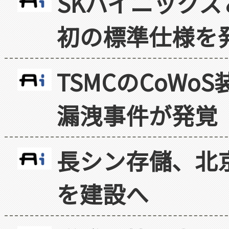
SKハイニックス
初の標準仕様を
TSMCのCoW
漏洩事件が発覚
長シン存儲、北京
を建設へ