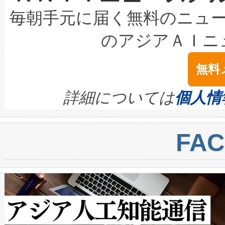
キロメートル範囲を検出 Livox Unveil
ービスレベル契約（SLA）違
最高経営責任者（CEO）であるHi
毎朝手元に届く無料のニュ
LiDAR for Inspections, Transpor
テリー性能の劣化によるダウ
す。「当社のfully-connected c
のアジアＡＩニ
は1535 nmレーザーを搭載
念は、現在データセンターが
ームを利用すれば、6,000万～
無料
イズの小径化を実現すること
ます。 Voltaiq provides a comple
きます。この効率性は、フェ
す。ノーマルモードでは、Avia
quality and reliability for AI da
詳細については
個人情
BESS stack to ensure battery qual
ートル先まで検出でき、これは
centers. Voltaiqは、a
トに対して約600メートルに
FA
からシステム統合、試運転、
では、反射率10％のターゲッ
クルの各段階のデータを監視
で向上し、最大検知距離は1,0
[…]
ットだけで最大1キロメートル
ルの変電所周囲を監視でき、