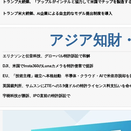
トランプ大統領、「アップルがインテルと協力して米国でチップを製造す
トランプ米大統領、AI企業による自主的なモデル提出制度を導入
アジア知財
エリクソンと伝音科技、グローバル特許訴訟で和解
DJI、米国でInsta360のLunaカメラを特許侵害で提訴
EU、「技術主権」確立へ本格始動 半導体・クラウド・AIで米依存脱却を
英国裁判所、サムスンにZTEへの3.9億ドルの特許ライセンス料支払いを命
宇樹科技が勝訴、IPO直前の特許訴訟で