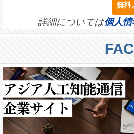
無料
イズの小径化を実現すること
ます。 Voltaiq provides a comple
きます。この効率性は、フェ
す。ノーマルモードでは、Avia
quality and reliability for AI da
詳細については
個人情
BESS stack to ensure battery qual
ートル先まで検出でき、これは
centers. Voltaiqは、a
トに対して約600メートルに
FA
からシステム統合、試運転、
では、反射率10％のターゲッ
クルの各段階のデータを監視
で向上し、最大検知距離は1,0
[…]
ットだけで最大1キロメートル
ルの変電所周囲を監視でき、
作業と点群処理を簡素化できま
Avia 2は、2種類のFOVオ
× 80°のノーマルモード、長距離