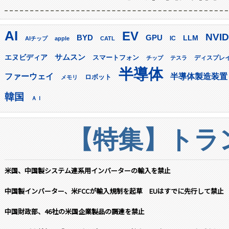
AI
EV
NVID
GPU
BYD
LLM
AIチップ
apple
CATL
IC
サムスン
エヌビディア
スマートフォン
ディスプレ
チップ
テスラ
半導体
ファーウェイ
半導体製造装置
ロボット
メモリ
韓国
ＡＩ
【特集】トラン
米国、中国製システム連系用インバーターの輸入を禁止
中国製インバーター、米FCCが輸入規制を起草 EUはすでに先行して禁止
中国財政部、46社の米国企業製品の調達を禁止