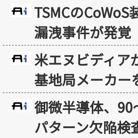
TSMCのCoW
漏洩事件が発覚
米エヌビディア
基地局メーカー
御微半導体、90
パターン欠陥検