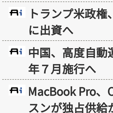
トランプ米政権
に出資へ
中国、高度自動
年７月施行へ
MacBook Pr
スンが独占供給