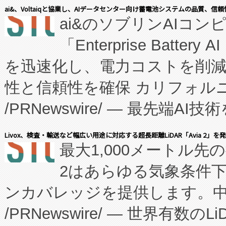
表しました。 同社の実績あるEnzeneX®
ai&、Voltaiqと協業し、AIデータセンター向け蓄電池システムの品質、信
ai&のソブリンAIコンピ
manufacturing™ (FC
「Enterprise Batte
たNeXは、バイオ医薬品製造
を迅速化し、電力コストを削
従来のフェッドバッチ施設の
性と信頼性を確保 カリフォルニア
に、患者やサプライチェーン
/PRNewswire/ — 最先端
キー方式で拡張性が高く、持
会社エーアイ・アンド：本社横
す。FCCM‑を活用した現地
Livox、検査・輸送など幅広い用途に対応する超長距離LiDAR「Avia 2」を
最大1,000メートル先
President原信平）と、エ
患者にとっての費用負担を大幅
2はあらゆる気象条件
ードするVoltaiqは、日本に
のアクセスを大幅に拡大することができ
ンカバレッジを提供します。中国
ーエネルギー貯蔵システム（B
Fully-Connected Continuous M
/PRNewswire/ — 世界有数の
た。 Voltaiq独自のAI搭
プログラムには、施設設計・内装