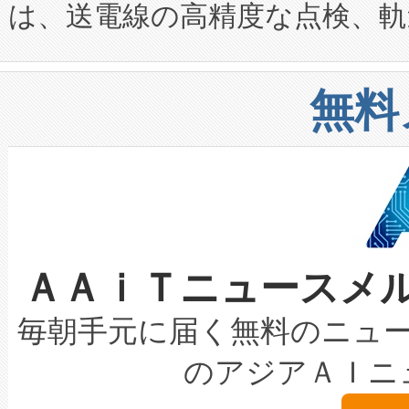
は、送電線の高精度な点検、軌
定、統合、導入、運用に至る
に関する技術移転および知的財産
や穀物倉庫におけるバルク材の
安全性を追跡し、確保する事を
構造化トレーニングカリキュ
リューション「Avia 2」を発
増加しているデータセンター
上げおよび商用化段階におけ
無料
したAvia 2は、1,000メ
る電力網に大きな負担をかけ
設備整備および立ち上げ調整
狭視野のFOVを切り替えるこ
事業者の負担軽減という課題
加組織は、Enzeneのバイオ
ケーブル、枝などの細かな対
系統連系を迅速にし、ピーク需
選定された製品について、自
なレーザースポットにより、高
限を超えて利用可能な電力容量
取得できる可能性もあります。
ＡＡｉＴニュースメ
な環境下でも豊かなディテー
持できるよう貢献します。こ
設には、3億～4億ドルかかるこ
キロメートル範囲を検出 Livox Unveil
ービスレベル契約（SLA）違
最高経営責任者（CEO）であるHi
毎朝手元に届く無料のニュ
LiDAR for Inspections, Transpor
テリー性能の劣化によるダウ
す。「当社のfully-connected c
のアジアＡＩニ
は1535 nmレーザーを搭載
念は、現在データセンターが
ームを利用すれば、6,000万～