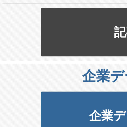
記
企業デ
企業デ