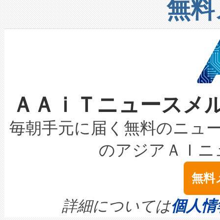
増加しているデータセンター
上げおよび商用化段階におけ
無料
したAvia 2は、1,000メ
る電力網に大きな負担をかけ
設備整備および立ち上げ調整
狭視野のFOVを切り替えるこ
事業者の負担軽減という課題
加組織は、Enzeneのバイオ
ケーブル、枝などの細かな対
系統連系を迅速にし、ピーク需
選定された製品について、自
なレーザースポットにより、高
限を超えて利用可能な電力容量
取得できる可能性もあります。
ＡＡｉＴニュースメ
な環境下でも豊かなディテー
持できるよう貢献します。こ
設には、3億～4億ドルかかるこ
キロメートル範囲を検出 Livox Unveil
ービスレベル契約（SLA）違
最高経営責任者（CEO）であるHi
毎朝手元に届く無料のニュ
LiDAR for Inspections, Transpor
テリー性能の劣化によるダウ
す。「当社のfully-connected c
のアジアＡＩニ
は1535 nmレーザーを搭載
念は、現在データセンターが
ームを利用すれば、6,000万～
無料
イズの小径化を実現すること
ます。 Voltaiq provides a comple
きます。この効率性は、フェ
す。ノーマルモードでは、Avia
quality and reliability for AI da
詳細については
個人情