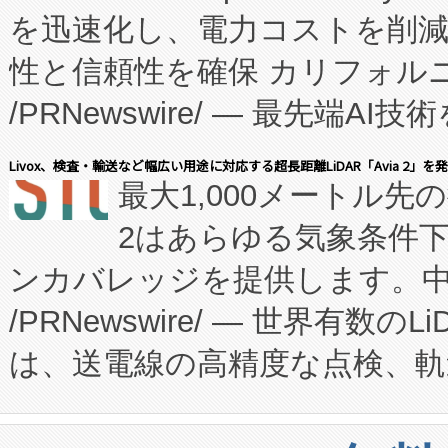
を迅速化し、電力コストを削
従来のフェッドバッチ施設の
性と信頼性を確保 カリフォルニア
に、患者やサプライチェーン
/PRNewswire/ — 最先端
キー方式で拡張性が高く、持
会社エーアイ・アンド：本社横
す。FCCM‑を活用した現地
Livox、検査・輸送など幅広い用途に対応する超長距離LiDAR「Avia 2」を
最大1,000メートル先
President原信平）と、エ
患者にとっての費用負担を大幅
2はあらゆる気象条件
ードするVoltaiqは、日本に
のアクセスを大幅に拡大することができ
ンカバレッジを提供します。中国
ーエネルギー貯蔵システム（B
Fully-Connected Continuous M
/PRNewswire/ — 世界有数の
た。 Voltaiq独自のAI搭
プログラムには、施設設計・内装
は、送電線の高精度な点検、軌
定、統合、導入、運用に至る
に関する技術移転および知的財産
や穀物倉庫におけるバルク材の
安全性を追跡し、確保する事を
構造化トレーニングカリキュ
リューション「Avia 2」を発