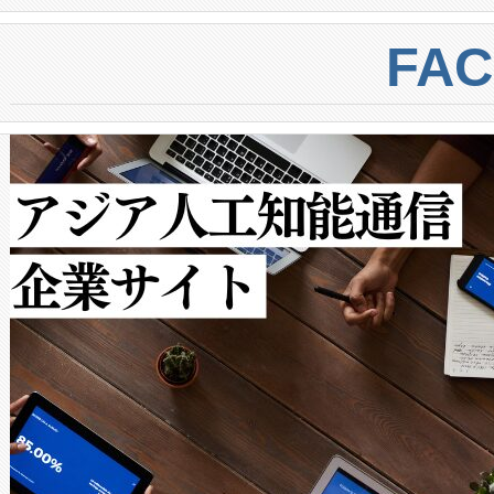
BESS stack to ensure battery qual
ートル先まで検出でき、これは
centers. Voltaiqは、a
トに対して約600メートルに
FA
からシステム統合、試運転、
では、反射率10％のターゲッ
クルの各段階のデータを監視
で向上し、最大検知距離は1,0
[…]
ットだけで最大1キロメートル
ルの変電所周囲を監視でき、
作業と点群処理を簡素化できま
Avia 2は、2種類のFOVオ
× 80°のノーマルモード、長距離
ードを切り替えて使用するこ
ることなく、単一のデバイス