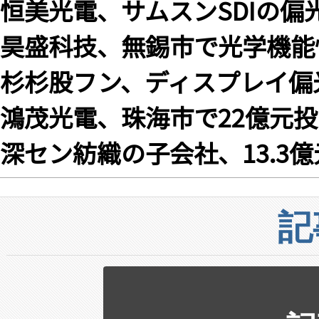
恒美光電、サムスンSDIの偏
昊盛科技、無錫市で光学機能
杉杉股フン、ディスプレイ偏
鴻茂光電、珠海市で22億元投
深セン紡織の子会社、13.3
記