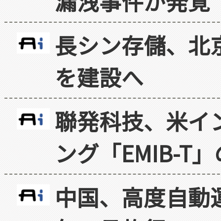
漏洩事件が発覚
長シン存儲、北京
を建設へ
聯発科技、米イ
ング「EMIB-T
中国、高度自動