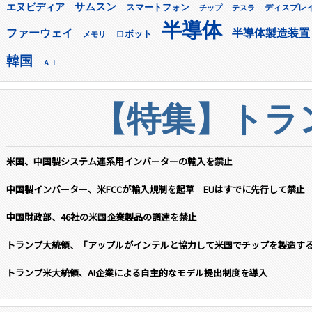
サムスン
エヌビディア
スマートフォン
ディスプレ
チップ
テスラ
半導体
ファーウェイ
半導体製造装置
ロボット
メモリ
韓国
ＡＩ
【特集】トラン
米国、中国製システム連系用インバーターの輸入を禁止
中国製インバーター、米FCCが輸入規制を起草 EUはすでに先行して禁止
中国財政部、46社の米国企業製品の調達を禁止
トランプ大統領、「アップルがインテルと協力して米国でチップを製造す
トランプ米大統領、AI企業による自主的なモデル提出制度を導入