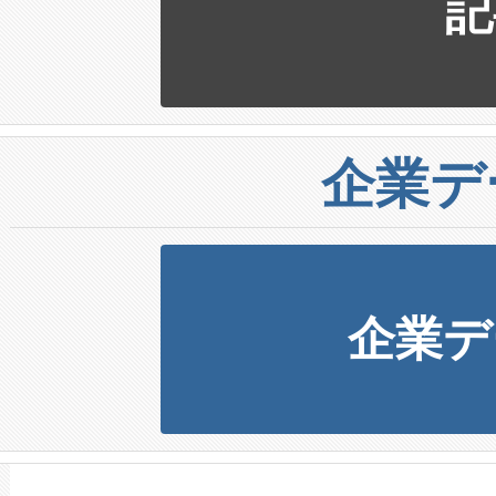
記
企業デ
企業デ