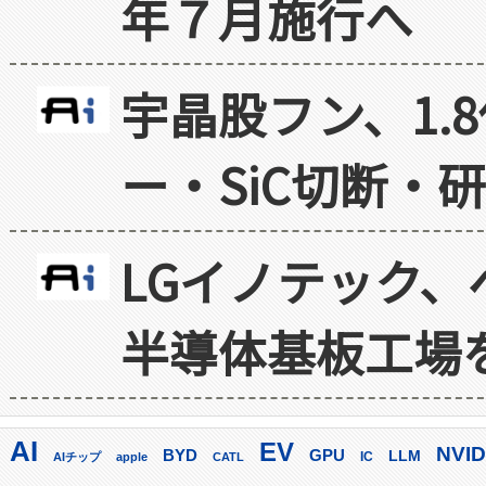
年７月施行へ
宇晶股フン、1.
ー・SiC切断・
LGイノテック、
半導体基板工場
AI
EV
NVID
GPU
BYD
LLM
AIチップ
apple
CATL
IC