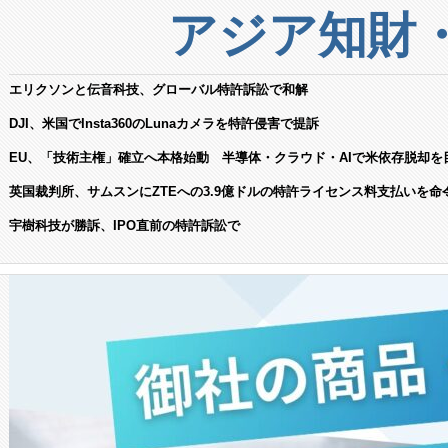
アジア知財
エリクソンと伝音科技、グローバル特許訴訟で和解
DJI、米国でInsta360のLunaカメラを特許侵害で提訴
EU、「技術主権」確立へ本格始動 半導体・クラウド・AIで米依存脱却を
英国裁判所、サムスンにZTEへの3.9億ドルの特許ライセンス料支払いを命
宇樹科技が勝訴、IPO直前の特許訴訟で