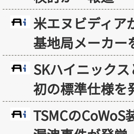
米エヌビディア
基地局メーカー
SKハイニックス
初の標準仕様を
TSMCのCoW