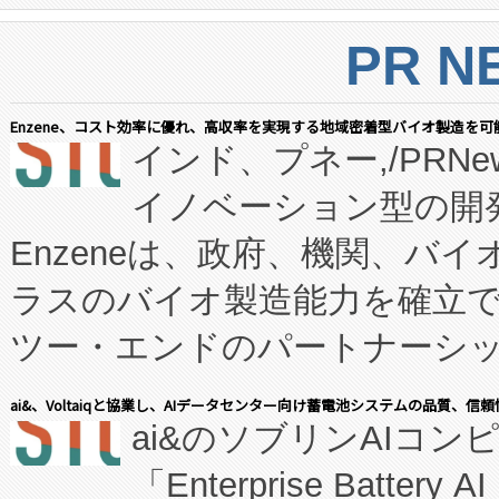
PR N
Enzene、コスト効率に優れ、高収率を実現する地域密着型バイオ製造を可
インド、プネー,/PRNe
イノベーション型の開発
Enzeneは、政府、機関、バ
ラスのバイオ製造能力を確立
ツー・エンドのパートナーシッ
表しました。 同社の実績あるEnzeneX®
ai&、Voltaiqと協業し、AIデータセンター向け蓄電池システムの品質、信
ai&のソブリンAIコンピ
manufacturing™ (FC
「Enterprise Batte
たNeXは、バイオ医薬品製造