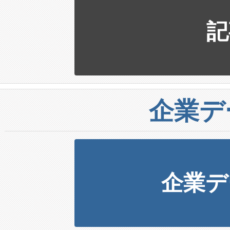
記
企業デ
企業デ