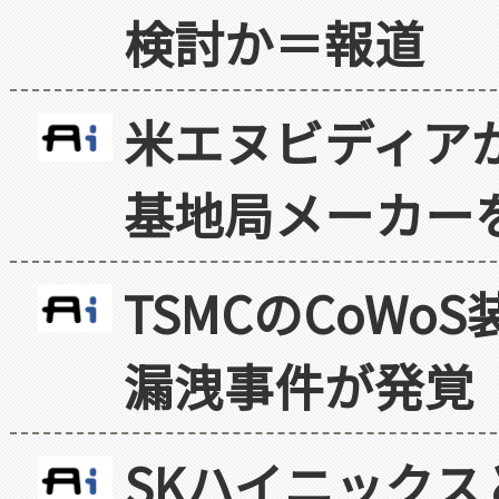
検討か＝報道
米エヌビディア
基地局メーカー
TSMCのCoW
漏洩事件が発覚
SKハイニックス