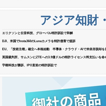
アジア知財
エリクソンと伝音科技、グローバル特許訴訟で和解
DJI、米国でInsta360のLunaカメラを特許侵害で提訴
EU、「技術主権」確立へ本格始動 半導体・クラウド・AIで米依存脱却を
英国裁判所、サムスンにZTEへの3.9億ドルの特許ライセンス料支払いを命
宇樹科技が勝訴、IPO直前の特許訴訟で