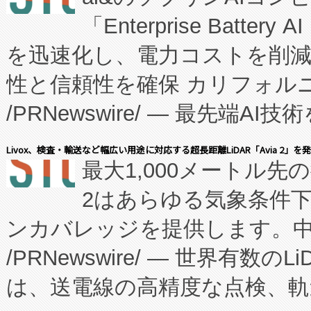
「Enterprise Batte
たNeXは、バイオ医薬品製造
を迅速化し、電力コストを削
従来のフェッドバッチ施設の
性と信頼性を確保 カリフォルニア
に、患者やサプライチェーン
/PRNewswire/ — 最先端
キー方式で拡張性が高く、持
会社エーアイ・アンド：本社横
す。FCCM‑を活用した現地
Livox、検査・輸送など幅広い用途に対応する超長距離LiDAR「Avia 2」を
最大1,000メートル先
President原信平）と、エ
患者にとっての費用負担を大幅
2はあらゆる気象条件
ードするVoltaiqは、日本に
のアクセスを大幅に拡大することができ
ンカバレッジを提供します。中国
ーエネルギー貯蔵システム（B
Fully-Connected Continuous M
/PRNewswire/ — 世界有数の
た。 Voltaiq独自のAI搭
プログラムには、施設設計・内装
は、送電線の高精度な点検、軌
定、統合、導入、運用に至る
に関する技術移転および知的財産