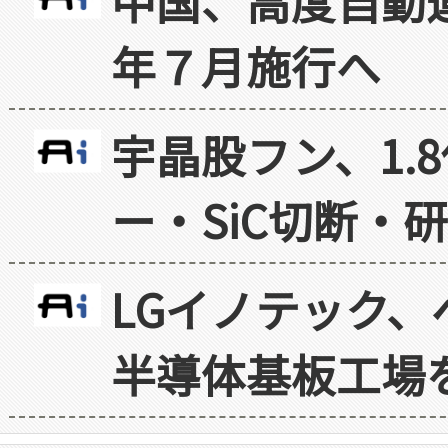
中国、高度自動
年７月施行へ
宇晶股フン、1.
ー・SiC切断・
LGイノテック、
半導体基板工場