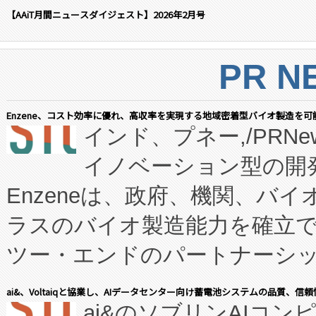
【AAiT月間ニュースダイジェスト】2026年2月号
PR N
Enzene、コスト効率に優れ、高収率を実現する地域密着型バイオ製造を可
インド、プネー,/PRNe
イノベーション型の開発
Enzeneは、政府、機関、バ
ラスのバイオ製造能力を確立
ツー・エンドのパートナーシッ
表しました。 同社の実績あるEnzeneX®
ai&、Voltaiqと協業し、AIデータセンター向け蓄電池システムの品質、信
ai&のソブリンAIコンピ
manufacturing™ (FC