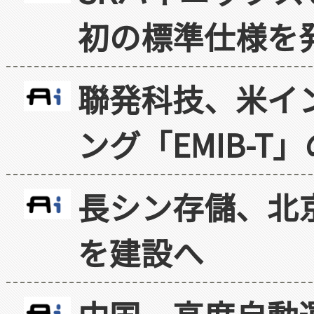
初の標準仕様を
聯発科技、米イ
ング「EMIB-T
長シン存儲、北京
を建設へ