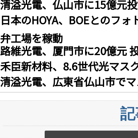
清溢光電、仏山市に15億元
日本のHOYA、BOEとのフ
弁工場を稼動
路維光電、厦門市に20億元 
禾臣新材料、8.6世代光マス
清溢光電、広東省仏山市でマ
記