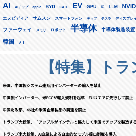
AI
EV
NVID
GPU
BYD
LLM
AIチップ
apple
CATL
IC
サムスン
エヌビディア
スマートフォン
ディスプレ
チップ
テスラ
半導体
ファーウェイ
半導体製造装置
ロボット
メモリ
韓国
ＡＩ
【特集】トラン
米国、中国製システム連系用インバーターの輸入を禁止
中国製インバーター、米FCCが輸入規制を起草 EUはすでに先行して禁止
中国財政部、46社の米国企業製品の調達を禁止
トランプ大統領、「アップルがインテルと協力して米国でチップを製造す
トランプ米大統領、AI企業による自主的なモデル提出制度を導入