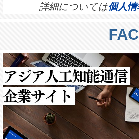
す。ノーマルモードでは、Avia
quality and reliability for AI da
詳細については
個人情
BESS stack to ensure battery qual
ートル先まで検出でき、これは
centers. Voltaiqは、a
トに対して約600メートルに
FA
からシステム統合、試運転、
では、反射率10％のターゲッ
クルの各段階のデータを監視
で向上し、最大検知距離は1,0
[…]
ットだけで最大1キロメートル
ルの変電所周囲を監視でき、
作業と点群処理を簡素化できま
Avia 2は、2種類のFOVオ
× 80°のノーマルモード、長距離
ードを切り替えて使用するこ