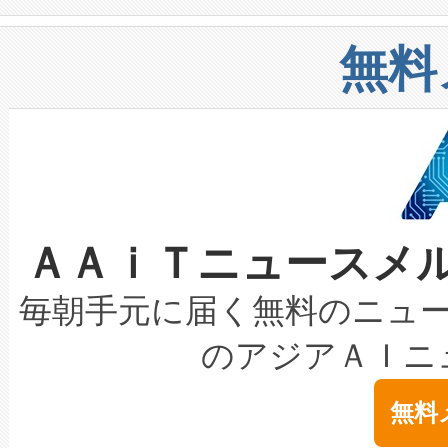
や穀物倉庫におけるバルク材の
安全性を追跡し、確保する事を
構造化トレーニングカリキュ
リューション「Avia 2」を発
増加しているデータセンター
上げおよび商用化段階におけ
無料
したAvia 2は、1,000メ
る電力網に大きな負担をかけ
設備整備および立ち上げ調整
狭視野のFOVを切り替えるこ
事業者の負担軽減という課題
加組織は、Enzeneのバイオ
ケーブル、枝などの細かな対
系統連系を迅速にし、ピーク需
選定された製品について、自
なレーザースポットにより、高
限を超えて利用可能な電力容量
取得できる可能性もあります。
ＡＡｉＴニュースメ
な環境下でも豊かなディテー
持できるよう貢献します。こ
設には、3億～4億ドルかかるこ
キロメートル範囲を検出 Livox Unveil
ービスレベル契約（SLA）違
最高経営責任者（CEO）であるHi
毎朝手元に届く無料のニュ
LiDAR for Inspections, Transpor
テリー性能の劣化によるダウ
す。「当社のfully-connected c
のアジアＡＩニ
は1535 nmレーザーを搭載
念は、現在データセンターが
ームを利用すれば、6,000万～
無料
イズの小径化を実現すること
ます。 Voltaiq provides a comple
きます。この効率性は、フェ